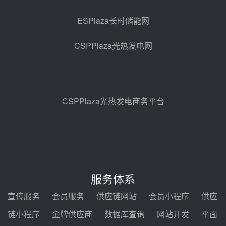
止阀、熔盐三偏心蝶阀采购
前天 08-05 17:15
ESPlaza长时储能网
昊森机电中标新疆华电天山北麓基
地100MW光热发电工程EPC总承
CSPPlaza光热发电网
包项目熔盐介质超声波流量计采购
前天 08-05 17:09
节点突破！独山子石化光伏熔盐储
能示范项目电加热器厂房顺利封顶
前天 08-05 14:48
CSPPlaza光热发电商务平台
7400吨！迪尔化工成功签订鲁西火
电机组灵活性改造项目三元液态盐
采购合同
前天 08-05 14:12
迪尔化工预中标华能西安热工院
2026-2029年熔盐介质框架协议
服务体系
前天 08-05 11:37
宣传服务
会员服务
供应链网站
会员小程序
供应
中能建华中试研院中标重能新疆
链小程序
金牌供应商
数据库查询
网站开发
平面
100MW光热项目机组调试及性能