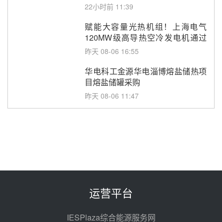
改造项目初步设计第三方评审服务
22小时前 11:39
采购
赋能大容量光热机组！上海电气
120MW级高导热空冷发电机通过
型式试验
昨天 08-06 16:55
华电科工金源华电淄博熔盐储热项
目熔盐储罐采购
昨天 08-06 11:47
中国电建中南院吉西基地鲁固直流
100MW光工程性能试验采购
昨天 08-06 10:49
西子洁能中标中广核德令哈50MW
光热示范电站二列蒸汽发生器设备
采购
前天 08-05 17:20
运营平台
亚核阀业中标天山北麓100MW光
热发电工程EPC总承包项目熔盐截
IESPlaza综合能源服务网