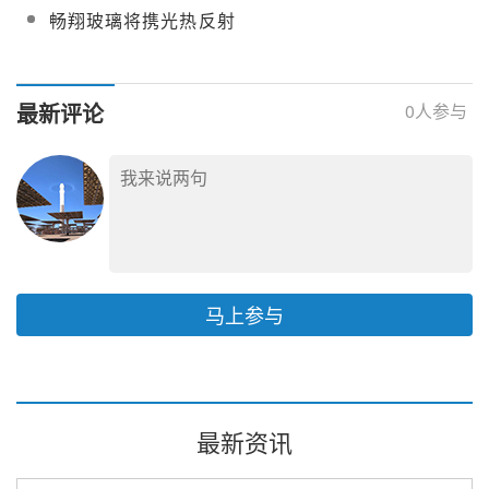
热将携光热聚光反射镜
复合玻璃反射镜的技术
畅翔玻璃将携光热反射
国际光热大会
光热大会
全系列产品亮相
特性、应用与经济效益
镜及粘接工艺亮相第十
CPC2026
优化分析
三届中国国际光热大会
最新评论
0
人参与
马上参与
最新资讯