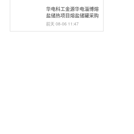
华电科工金源华电淄博熔
盐储热项目熔盐储罐采购
前天 08-06 11:47
中国电建中南院吉西基地
鲁固直流100MW光工程
性能试验采购
前天 08-06 10:49
西子洁能中标中广核德令
哈50MW光热示范电站二
列蒸汽发生器设备采购
前天 08-05 17:20
亚核阀业中标天山北麓
100MW光热发电工程
EPC总承包项目熔盐截
前天 08-05 17:15
止阀、熔盐三偏心蝶阀采
购
昊森机电中标新疆华电天
山北麓基地100MW光热
发电工程EPC总承包项
前天 08-05 17:09