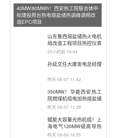
40MW/80MWh！西安热工院联合体中
标建投邢台热电熔盐储热调峰调频改
造EPC项目
山东鲁西熔盐储热火电机
组改造工程项目热控仪表
成套设备采购
20小时前 16:44
孙延文任大唐发电总经理
昨天 08-07 11:42
350MW！华能西安热工
院燃煤机组电加热熔盐储
能提升机组灵活性改造项
昨天 08-07 11:39
目初步设计第三方评审服
务采购
赋能大容量光热机组！上
海电气120MW级高导热
空冷发电机通过型式试验
昨天 08-06 16:55