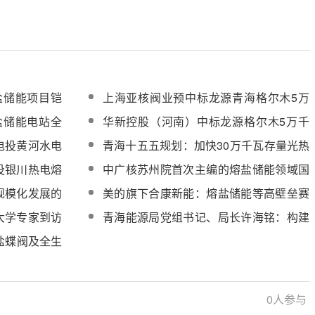
盐储能项目铠
上海亚核阀业预中标龙源青海格尔木5万
）采购中标结
千瓦熔盐储能项目熔盐调节阀设备采购
盐储能电站全
华新控股（河南）中标龙源格尔木5万千
瓦熔盐储能电站全厂委托运维服务
电投黄河水电
青海十五五规划：加快30万千瓦存量光热
论证技术咨询
发电项目建设
投银川热电熔
中广核苏州院首次主编的熔盐储能领域国
家标准获批立项
规模化发展的
美的旗下合康新能：熔盐储能等高壁垒赛
道实现关键突破
大学专家到访
青海能源局党组书记、局长许海铭：构建
展与跨境合作
光热引领的新型储能体系，每年实施100
熔盐蝶阀及全生
万~200万千瓦左右光热电站
026
0
人参与