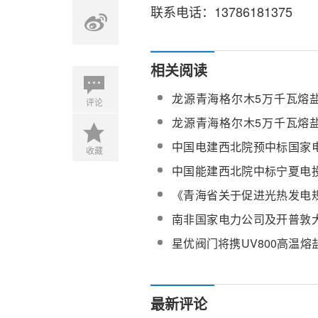
联系电话：13786181375
相关阅读
龙源青海格尔木5万千瓦熔
评论
装电加热器（高温伴热电缆
龙源青海格尔木5万千瓦熔
果公示
厂委托运维服务公开招标
中国电建西北院预中标国家
收藏
青海省光热发电项目可行性
中国能建西北院中标宁夏电
服务采购
盐储能技术应用可行性研究
《青海省关于促进光热发电
若干措施》政策解读
南非国家电力公司及开普敦
聚能启泰，共探熔盐储能发
星优阀门将携UV800高温
命周期服务解决方案亮相CPC2
最新评论