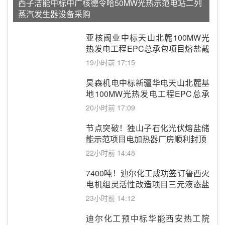
西子洁能中标中广核德令哈50MW光热示范电站二列
蒸汽发生器设备采购
亚核阀业中标天山北麓100MW光
热发电工程EPC总承包项目熔盐截
止阀、熔盐三偏心蝶阀采购
19小时前 17:15
昊森机电中标新疆华电天山北麓基
地100MW光热发电工程EPC总承
包项目熔盐介质超声波流量计采购
20小时前 17:09
节点突破！独山子石化光伏熔盐储
能示范项目电加热器厂房顺利封顶
22小时前 14:48
7400吨！迪尔化工成功签订鲁西火
电机组灵活性改造项目三元液态盐
采购合同
23小时前 14:12
迪尔化工预中标华能西安热工院