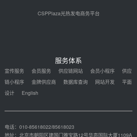
瓜州、博州光热项目战略合作
前天 08-04 09:27
CSPPlaza光热发电商务平台
新型电力系统建设“十五五”规划印
发！明确推动光热发电规模化发展
前天 08-04 09:16
中电建共和100万千瓦光伏光热项
目海南州香加#1储能工程EPC总承
服务体系
包项目设备采购
前天 08-03 17:10
宣传服务
会员服务
供应链网站
会员小程序
供应
河北金悦弘千中标重能新疆天山北
链小程序
金牌供应商
数据库查询
网站开发
平面
麓100MW光热发电项目用“碳钢、
合金钢管件”采购
设计
English
前天 08-03 16:58
华电重能新疆天山北麓新能源基地
100MW光热发电项目管件采购
前天 08-03 16:29
电话：010-85618022/85618023
地址：北京市朝阳区建国门雅宝路12号华声国际大厦1109A