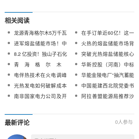
相关阅读
龙源青海格尔木5万千瓦
在手订单近60亿！这一
熔盐储能电站全厂委托
熔盐储能公司布局
进军熔盐储能市场！中
火热的熔盐储能市场背
运维服务公开招标
“AI+能源”
化装备收购重组案获受
后，安全底线如何守？
8.2 亿投资！独山子石化
突破光热熔盐储能核心
理！
光伏熔盐储能示范项目
技术！蓝科高新拿下海
青海格尔木
华新控股（河南）中标
正式开工
外光热项目订单
50MW/300MWh熔盐储
龙源格尔木5万千瓦熔盐
电伴热技术在火电调峰
华能金陵电厂“抽汽蓄能
能项目国产中低压阀门
储能电站全厂委托运维
熔盐储能系统中的关键
+电加热”熔盐储能项目
光热发电如何破解成本
中国能建西北院党委书
采购
服务
作用研究
可行性研究及报告编制
难题？
记、董事长刘增强：着
南非国家电力公司及开
阿拉善盟能源局推荐沙
服务采购
力开拓光热发电等新兴
普敦大学专家到访聚能
戈荒熔盐储能成套装备
业务赛道
启泰，共探熔盐储能发
等2个项目申报国家能源
展与跨境合作
领域首台（套）
最新评论
0
人参与