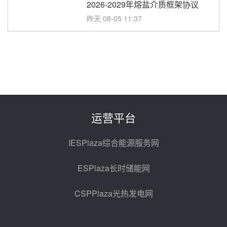
2026-2029年熔盐介质框架协议
昨天 08-05 11:37
中能建华中试研院中标重能新疆
100MW光热项目机组调试及性能
试验
昨天 08-05 10:41
解读丨十五五电源结构优化：光热
规模化助力构建绿色低碳电力供给
格局
昨天 08-05 09:11
运营平台
华能西安热工院熔盐电伴热三年框
架协议项目中标候选人公示
IESPlaza综合能源服务网
前天 08-04 11:33
ESPlaza长时储能网
350MW光热大基地建设提速！哈
锅中标格尔木项目蒸汽发生系统
CSPPlaza光热发电网
前天 08-04 09:54
甘肃建投安装公司赴京洽谈，深化