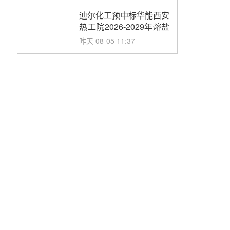
合同
迪尔化工预中标华能西安
热工院2026-2029年熔盐
介质框架协议
昨天 08-05 11:37
中能建华中试研院中标重
能新疆100MW光热项目
机组调试及性能试验
昨天 08-05 10:41
解读丨十五五电源结构优
化：光热规模化助力构建
绿色低碳电力供给格局
昨天 08-05 09:11
华能西安热工院熔盐电伴
热三年框架协议项目中标
候选人公示
前天 08-04 11:33
350MW光热大基地建设
提速！哈锅中标格尔木项
目蒸汽发生系统
前天 08-04 09:54