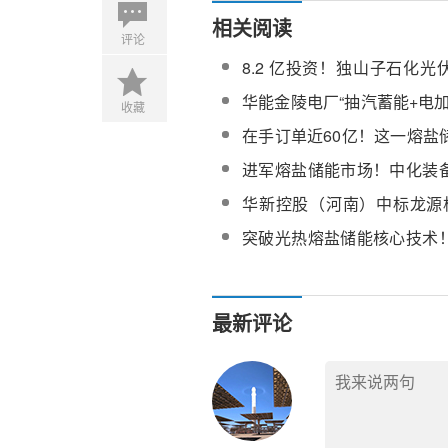
相关阅读
评论
8.2 亿投资！独山子石化
范项目正式开工
华能金陵电厂“抽汽蓄能+电
收藏
项目可行性研究及报告编制
在手订单近60亿！这一熔盐
“AI+能源”
进军熔盐储能市场！中化装
获受理！
华新控股（河南）中标龙源
瓦熔盐储能电站全厂委托运
突破光热熔盐储能核心技术
下海外光热项目订单
最新评论