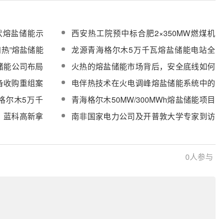
光伏熔盐储能示
西安热工院预中标合肥2×350MW燃煤机
组电加热熔盐储能提升机组灵活性改造项
加热”熔盐储能
龙源青海格尔木5万千瓦熔盐储能电站全
目初步设计
服务采购
厂委托运维服务公开招标
储能公司布局
火热的熔盐储能市场背后，安全底线如何
守？
备收购重组案
电伴热技术在火电调峰熔盐储能系统中的
关键作用研究
格尔木5万千
青海格尔木50MW/300MWh熔盐储能项目
维服务
国产中低压阀门采购
！蓝科高新拿
南非国家电力公司及开普敦大学专家到访
聚能启泰，共探熔盐储能发展与跨境合作
0
人参与