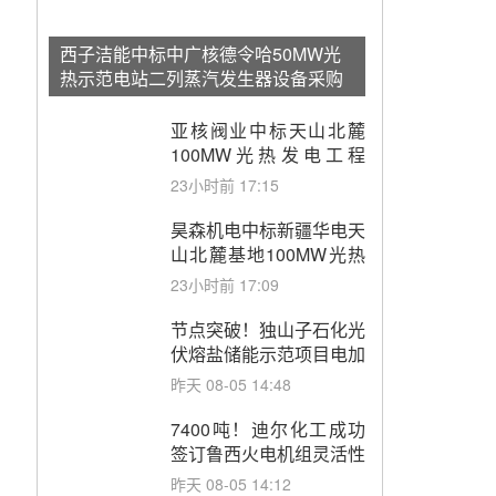
西子洁能中标中广核德令哈50MW光
热示范电站二列蒸汽发生器设备采购
亚核阀业中标天山北麓
100MW光热发电工程
EPC总承包项目熔盐截
23小时前 17:15
止阀、熔盐三偏心蝶阀采
购
昊森机电中标新疆华电天
山北麓基地100MW光热
发电工程EPC总承包项
23小时前 17:09
目熔盐介质超声波流量计
采购
节点突破！独山子石化光
伏熔盐储能示范项目电加
热器厂房顺利封顶
昨天 08-05 14:48
7400吨！迪尔化工成功
签订鲁西火电机组灵活性
改造项目三元液态盐采购
昨天 08-05 14:12