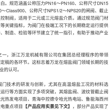
。规范涵盖公称压力PN16～PN160、公称尺寸DN15
50～Class900、公称尺寸NPS1/2～NPS20的闸阀、截止
及控制阀，适用于二元或三元熔盐介质。通过规范阀门材
性等关键指标，为阀门在极端工况下的长期稳定运行提供
计、制造、检验等环节建立了统一指引，有助于推动产业
之一，浙江万龙机械有限公司在集团总经理程序的带领
到定稿的各环节。这标志着万龙在熔盐阀门领域长期的技
业的认可。
阀门技术的研发与创新，尤其在高温熔盐工况的材料选
效运行等方面实现了多项突破，其熔盐阀、波纹管截止阀
能光热发电项目、青海中控德令哈光热电站、鲁能海西州
发电重点项目
，部分产品实现了
【产品应用实景见下文】