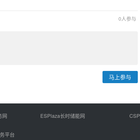
026
0
人参与
马上参与
务网
ESPlaza长时储能网
CS
商务平台