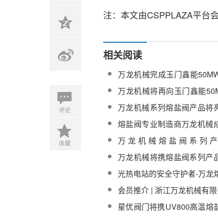
注：本文由CSPPLAZA平
相关阅读
万龙机械完成玉门鑫能50M
目40台熔盐阀供货
万龙机械将再向玉门鑫能50
项目供应一批熔盐阀
万龙机械系列熔盐阀产品将
评论
国国际光热大会
熔盐阀专业制造商万龙机械
省专精特新“小巨人”企业名单
万龙机械熔盐阀系列
收藏
CPC2025第十二届光热大会
万龙机械将携熔盐阀系列产
中国长时储能大会
光热电站的安全守护者-万龙
会员推介 | 浙江万龙机械有
星优阀门将携UV800高温