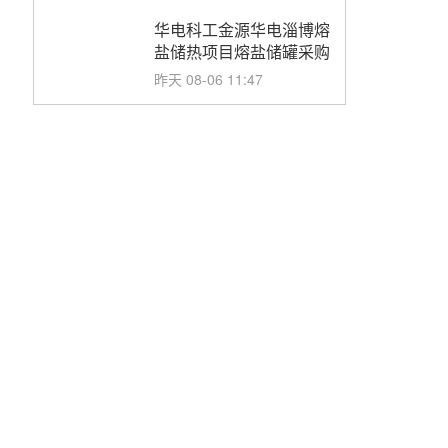
华电科工金源华电淄博熔
盐储热项目熔盐储罐采购
昨天 08-06 11:47
中国电建中南院吉西基地
鲁固直流100MW光工程
性能试验采购
昨天 08-06 10:49
西子洁能中标中广核德令
哈50MW光热示范电站二
列蒸汽发生器设备采购
前天 08-05 17:20
亚核阀业中标天山北麓
100MW光热发电工程
EPC总承包项目熔盐截
前天 08-05 17:15
止阀、熔盐三偏心蝶阀采
购
昊森机电中标新疆华电天
山北麓基地100MW光热
发电工程EPC总承包项
前天 08-05 17:09