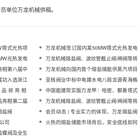
台会员单位万龙机械供稿。
W塔式光热项
万龙机械签订国内某50MW塔式光热发电
项目熔盐阀供货合同
MW光热发电
万龙机械熔盐阀、波纹管截止阀/闸阀等将
亮相第十届中国国际光热大会
亮相第八届中
万龙机械向国内首个熔盐储能供蒸汽项目
提供的熔盐阀产品已全部完工
成功入选浙江
亚核阀业中标中电建水电八局龙源青海格
尔木5万千瓦熔盐储能项目熔盐阀
产品将亮相
中国能建现实版万龙甲：哈密、鄯善塔式
光热发电项目
品亮相第二届
万龙机械熔盐阀、波纹管截止阀/闸阀等将
亮相第十一届中国国际光热大会
熔盐阀
会员动态 | 专业实力的体现，万龙熔盐阀
实现多行业、全方位发展
限公司
火热的熔盐储能市场背后，安全底线如何
守？
熔盐蝶阀及全生