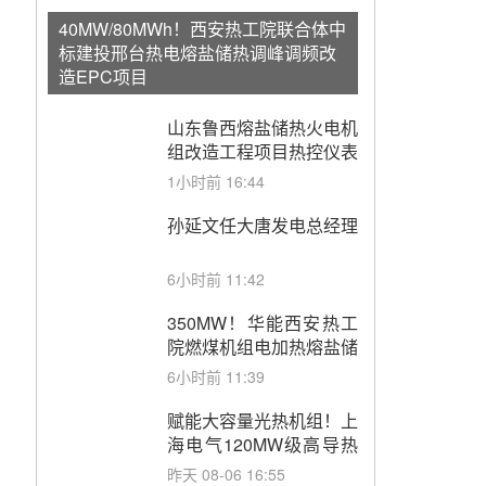
40MW/80MWh！西安热工院联合体中
标建投邢台热电熔盐储热调峰调频改
造EPC项目
山东鲁西熔盐储热火电机
组改造工程项目热控仪表
成套设备采购
1小时前 16:44
孙延文任大唐发电总经理
6小时前 11:42
350MW！华能西安热工
院燃煤机组电加热熔盐储
能提升机组灵活性改造项
6小时前 11:39
目初步设计第三方评审服
务采购
赋能大容量光热机组！上
海电气120MW级高导热
空冷发电机通过型式试验
昨天 08-06 16:55