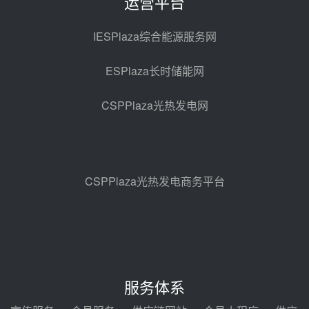
运营平台
迪尔化工预中标华能西安热工院
2026-2029年熔盐介质框架协议
IESPlaza综合能源服务网
昨天 08-05 11:37
ESPlaza长时储能网
中能建华中试研院中标重能新疆
100MW光热项目机组调试及性能
CSPPlaza光热发电网
试验
昨天 08-05 10:41
解读丨十五五电源结构优化：光热
规模化助力构建绿色低碳电力供给
格局
昨天 08-05 09:11
CSPPlaza光热发电商务平台
华能西安热工院熔盐电伴热三年框
架协议项目中标候选人公示
前天 08-04 11:33
350MW光热大基地建设提速！哈
锅中标格尔木项目蒸汽发生系统
服务体系
前天 08-04 09:54