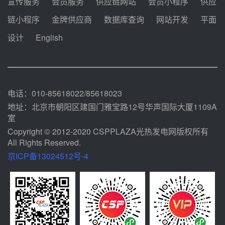
宣传服务
会员服务
供应链网站
会员小程序
供应
甘肃建投安装公司赴京洽谈，深化
链小程序
金牌供应商
数据库查询
网站开发
平面
瓜州、博州光热项目战略合作
设计
English
前天 08-04 09:27
新型电力系统建设“十五五”规划印
发！明确推动光热发电规模化发展
前天 08-04 09:16
电话：010-85618022/85618023
地址：北京市朝阳区建国门雅宝路12号华声国际大厦1109A
室
Copyright © 2012-2020 CSPPLAZA光热发电网版权所有
All Rights Reserved.
京ICP备13024512号-4