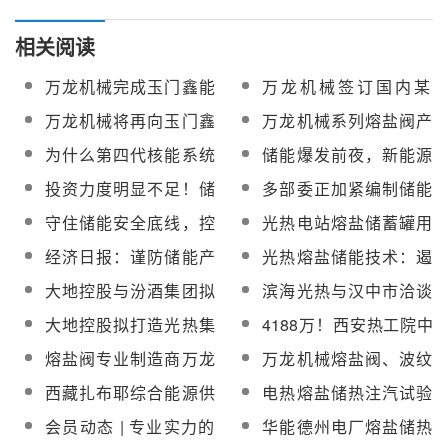
相关阅读
万龙机械完成玉门鑫能
万龙机械签订国内某
50MW塔式光热项目40
50MW塔式光热发电项
万龙机械将再向玉门鑫
万龙机械系列熔盐阀产
台熔盐阀供货
目熔盐阀供货合同
能50MW光热发电项目
品将亮相第八届中国国
为什么第四代核能系统
储能爆发前夜，新能源
供应一批熔盐阀
际光热大会
——熔盐堆技术会风靡
配储若干难题待解
投资力度明显不足！储
多部委正加紧编制储能
全球，得到多国的追
能电站数字化建设滞后
安全规范
守住储能安全底线，控
光热电站熔盐储蓄罐用
捧？
埋隐患
制好“热失控”是关键
不锈钢制造技术及产品
经济日报：谨防储能产
光热熔盐储能技术：遏
开发项目获甘肃省级科
业沦为资本盛宴
制“两高”解决“双控”的新
大地控股与汾酒集团拟
滨海光热与汉中市洽谈
技资金支持
路径
携手共建“光热-熔盐储
投资合作，交流熔盐蓄
大地控股拟打造光热集
4188万！西安热工院中
能”示范项目
热智能互补相关技术
热系统和熔盐储能系统
标国信靖江发电熔盐储
熔盐阀专业制造商万龙
万龙机械熔盐阀、波纹
全产业链核心装备制造
热技术调频/调峰/安全供
机械成功入选浙江省专
管截止阀/闸阀等将亮相
西藏扎布耶综合能源供
电热熔盐储热注汽试验
基地
热整体解决方案
精特新“小巨人”企业名单
第十届中国国际光热大
应项目熔盐截止阀招标
站工程熔盐开关阀、止
会员动态 | 专业实力的
华能德州电厂熔盐储热
会
回阀招标公告