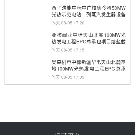
西子洁能中标中广核德令哈50MW
光热示范电站二列蒸汽发生器设备
采购
昨天 08-05 17:20
亚核阀业中标天山北麓100MW光
热发电工程EPC总承包项目熔盐截
止阀、熔盐三偏心蝶阀采购
昨天 08-05 17:15
昊森机电中标新疆华电天山北麓基
地100MW光热发电工程EPC总承
包项目熔盐介质超声波流量计采购
昨天 08-05 17:09
节点突破！独山子石化光伏熔盐储
能示范项目电加热器厂房顺利封顶
昨天 08-05 14:48
7400吨！迪尔化工成功签订鲁西火
电机组灵活性改造项目三元液态盐
采购合同
昨天 08-05 14:12