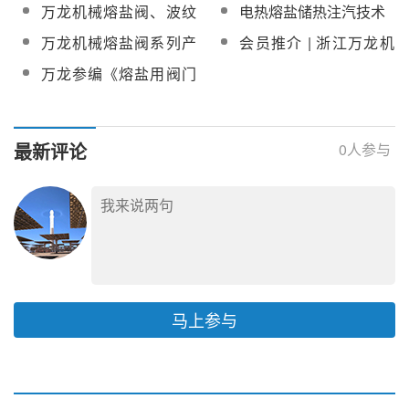
体现，万龙熔盐阀实现
项目熔盐储放热阀门及
万龙机械熔盐阀、波纹
电热熔盐储热注汽技术
多行业、全方位发展
执行机构招标
管截止阀/闸阀等将亮相
万龙机械熔盐阀系列产
会员推介 | 浙江万龙机
第十一届中国国际光热
品将亮相CPC2025第十
械有限公司
万龙参编《熔盐用阀门
大会
二届光热大会
技术规范》正式实施，
引领产业迈入标准化新
阶段
最新评论
0
人参与
马上参与