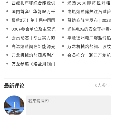
对标评估专家组赴哈密
作项目成功签约！涉污
西藏扎布耶综合能源供
光热大秀即将拉开帷
工
熔盐塔式50兆瓦光热发
泥调质及熔盐储热燃料
应项目熔盐截止阀招标
幕！50+优质光热厂商
国内首套！华能66万千
电热熔盐储热注汽试验
电项目开展实地调研
化关键技术与装备研
将亮相CPC2023光热大
瓦煤电机组耦合蒸汽熔
站工程熔盐开关阀、止
发！
最后3天！第十届中国国
赞助商阵容发布 | 2023
会
盐储热调峰调频示范项
回阀招标公告
际光热大会报名通道即
第十届中国国际光热大
330+参会单位及主营光
光热电站的安全守护者-
目成功投运
将关闭
会即将启幕
热业务一览|第十届中国
万龙熔盐阀
会员动态 | 专业实力的
华能德州电厂熔盐储热
国际光热大会下周一启
体现，万龙熔盐阀实现
项目熔盐储放热阀门及
高温熔盐阀在新能源光
万龙机械熔盐阀、波纹
幕
多行业、全方位发展
执行机构招标
热发电应用中的特点和
管截止阀/闸阀等将亮相
万龙机械熔盐阀系列产
会员推介 | 浙江万龙机
性能
第十一届中国国际光热
品将亮相CPC2025第十
械有限公司
万龙参编《熔盐用阀门
大会
二届光热大会
技术规范》正式实施，
引领产业迈入标准化新
阶段
最新评论
0
人参与