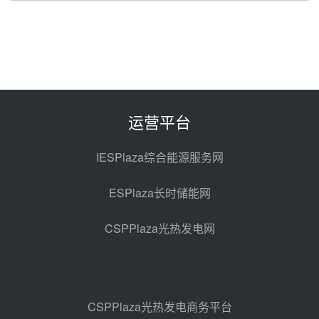
华电科工金源华电淄博熔盐储热项
目熔盐储罐采购
前天 08-06 11:47
中国电建中南院吉西基地鲁固直流
100MW光工程性能试验采购
前天 08-06 10:49
运营平台
西子洁能中标中广核德令哈50MW
光热示范电站二列蒸汽发生器设备
IESPlaza综合能源服务网
采购
08-05 17:20
ESPlaza长时储能网
亚核阀业中标天山北麓100MW光
热发电工程EPC总承包项目熔盐截
CSPPlaza光热发电网
止阀、熔盐三偏心蝶阀采购
08-05 17:15
昊森机电中标新疆华电天山北麓基
地100MW光热发电工程EPC总承
包项目熔盐介质超声波流量计采购
08-05 17:09
CSPPlaza光热发电商务平台