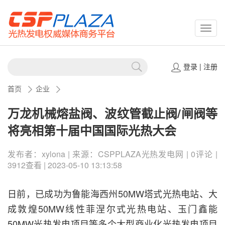
CSPP
登录
|
注册
首页
企业
万龙机械熔盐阀、波纹管截止阀/闸阀等
将亮相第十届中国国际光热大会
发布者：xylona | 来源：CSPPLAZA光热发电网 | 0评论 |
3912查看 | 2023-05-10 13:13:58
日前，已成功为鲁能海西州50MW塔式光热电站、大
成敦煌50MW线性菲涅尔式光热电站、玉门鑫能
50MW光热发电项目等多个大型商业化光热发电项目