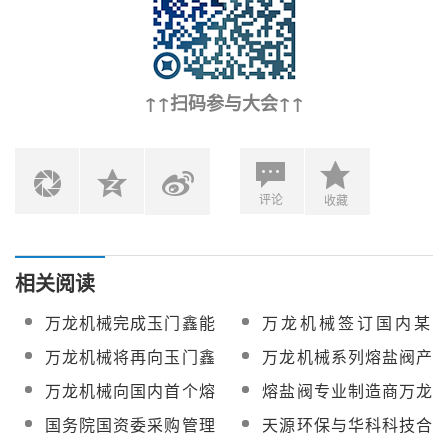
↑↑扫码参与大会↑↑
评论
收藏
相关阅读
万龙机械完成玉门鑫能
万龙机械签订国内某
50MW塔式光热项目40
50MW塔式光热发电项
万龙机械将再向玉门鑫
万龙机械系列熔盐阀产
台熔盐阀供货
目熔盐阀供货合同
能50MW光热发电项目
品将亮相第八届中国国
万龙机械向国内首个熔
熔盐阀专业制造商万龙
供应一批熔盐阀
际光热大会
盐储能供蒸汽项目提供
机械成功入选浙江省专
国务院国资委采购管理
天源环保与华科科技合
的熔盐阀产品已全部完
精特新“小巨人”企业名单