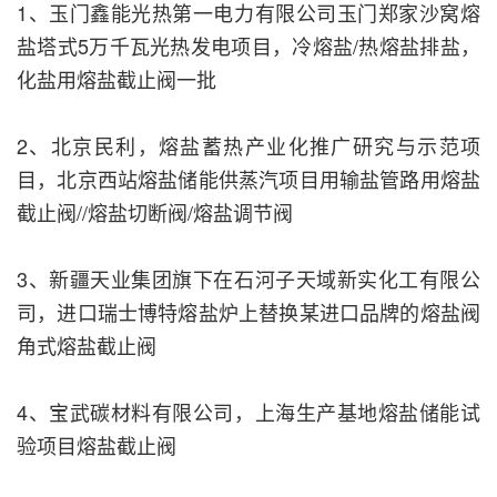
1、玉门鑫能光热第一电力有限公司玉门郑家沙窝熔
盐塔式5万千瓦光热发电项目，冷熔盐/热熔盐排盐，
化盐用熔盐截止阀一批
2、北京民利，熔盐蓄热产业化推广研究与示范项
目，北京西站熔盐储能供蒸汽项目用输盐管路用熔盐
截止阀//熔盐切断阀/熔盐调节阀
3、新疆天业集团旗下在石河子天域新实化工有限公
司，进口瑞士博特熔盐炉上替换某进口品牌的熔盐阀
角式熔盐截止阀
4、宝武碳材料有限公司，上海生产基地熔盐储能试
验项目熔盐截止阀