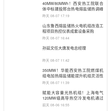
40MW/80MWh！西安热工院联合
体中标建投邢台热电熔盐储热调峰
调频改造EPC项目
昨天 08-07 17:19
山东鲁西熔盐储热火电机组改造工
程项目热控仪表成套设备采购
昨天 08-07 16:44
孙延文任大唐发电总经理
昨天 08-07 11:42
350MW！华能西安热工院燃煤机
组电加热熔盐储能提升机组灵活性
改造项目初步设计第三方评审服务
昨天 08-07 11:39
采购
赋能大容量光热机组！上海电气
120MW级高导热空冷发电机通过
型式试验
前天 08-06 16:55