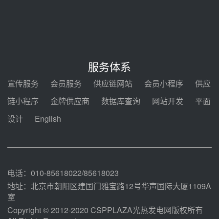
节点突破！独山子石化光伏熔盐储
能示范项目电加热器厂房顺利封顶
08-05 14:48
7400吨！迪尔化工成功签订鲁西火
电机组灵活性改造项目三元液态盐
服务体系
采购合同
08-05 14:12
宣传服务
会员服务
供应链网站
会员小程序
供应
迪尔化工预中标华能西安热工院
链小程序
金牌供应商
数据库查询
网站开发
平面
2026-2029年熔盐介质框架协议
设计
English
08-05 11:37
中能建华中试研院中标重能新疆
100MW光热项目机组调试及性能
试验
08-05 10:41
电话：010-85618022/85618023
地址：北京市朝阳区建国门雅宝路12号华声国际大厦1109A
室
Copyright © 2012-2020 CSPPLAZA光热发电网版权所有