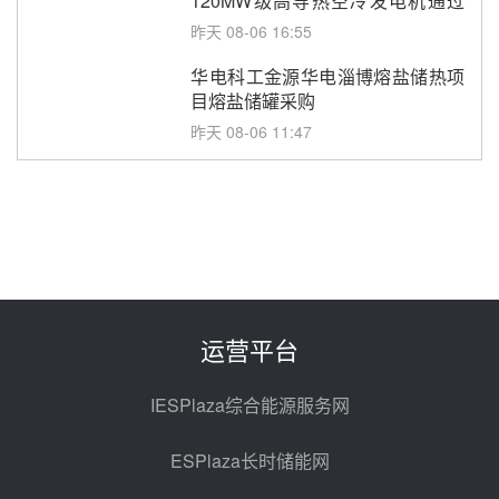
120MW级高导热空冷发电机通过
型式试验
昨天 08-06 16:55
华电科工金源华电淄博熔盐储热项
目熔盐储罐采购
昨天 08-06 11:47
中国电建中南院吉西基地鲁固直流
100MW光工程性能试验采购
昨天 08-06 10:49
西子洁能中标中广核德令哈50MW
光热示范电站二列蒸汽发生器设备
采购
前天 08-05 17:20
运营平台
亚核阀业中标天山北麓100MW光
热发电工程EPC总承包项目熔盐截
IESPlaza综合能源服务网
止阀、熔盐三偏心蝶阀采购
前天 08-05 17:15
ESPlaza长时储能网
昊森机电中标新疆华电天山北麓基