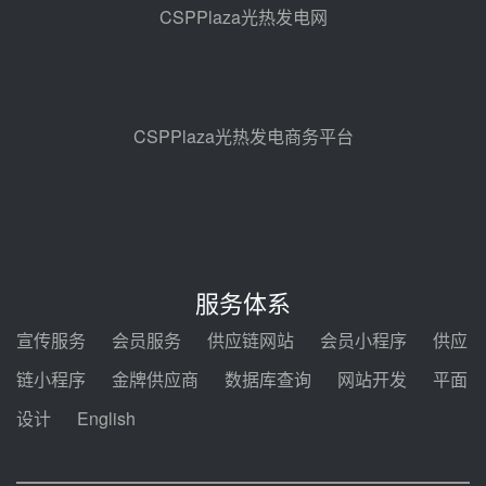
地100MW光热发电工程EPC总承
CSPPlaza光热发电网
包项目熔盐介质超声波流量计采购
前天 08-05 17:09
节点突破！独山子石化光伏熔盐储
能示范项目电加热器厂房顺利封顶
前天 08-05 14:48
CSPPlaza光热发电商务平台
7400吨！迪尔化工成功签订鲁西火
电机组灵活性改造项目三元液态盐
采购合同
前天 08-05 14:12
迪尔化工预中标华能西安热工院
2026-2029年熔盐介质框架协议
服务体系
前天 08-05 11:37
宣传服务
会员服务
供应链网站
会员小程序
供应
中能建华中试研院中标重能新疆
链小程序
金牌供应商
数据库查询
网站开发
平面
100MW光热项目机组调试及性能
试验
设计
English
前天 08-05 10:41
解读丨十五五电源结构优化：光热