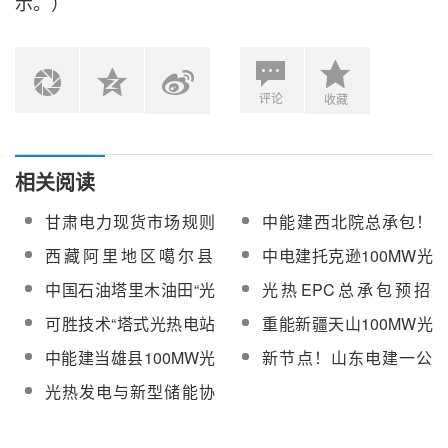
示。）
评论
收藏
相关阅读
甘肃电力现货市场规则
中能建西北院总承包！
（V3.2）：光热电站以
哈密150MW光热电站发
西藏阿里地区噶尔县
中电建托克逊100MW光
“报量报价”方式参与日
电机定子吊装圆满收官
50MW光热项目EPC总
热项目四大管道焊口焊
中国石油塔里木油田“光
光热EPC总承包预招
前、实时现货市场
承包预招标
接完成
热+储能”加热炉系统稳
标！日喀则1GW一体化
可胜技术“塔式光热电站
重能新疆天山100MW光
定运行一个月
项目100MW光热部分预
运维技术与实践高级培
热项目高风速定日镜组
中能建当雄县100MW光
新节点！山东电建一公
计2026年3月开工
训班”圆满举办
装厂房正式完工
热项目汽轮机、蒸汽发
司高海拔光热项目建设
光热发电与新型储能协
生器、发电机设备采购
接连实现突破
同配置，探索打造
100％新能源供电模式