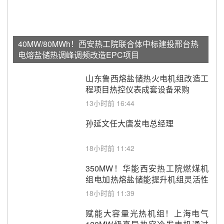
40MW/80MWh！西安热工院联合体中标建投邢台热
电熔盐储热调峰调频改造EPC项目
山东鲁西熔盐储热火电机组改造工
程项目热控仪表成套设备采购
13小时前 16:44
孙延文任大唐发电总经理
18小时前 11:42
350MW！华能西安热工院燃煤机
组电加热熔盐储能提升机组灵活性
改造项目初步设计第三方评审服务
18小时前 11:39
采购
赋能大容量光热机组！上海电气