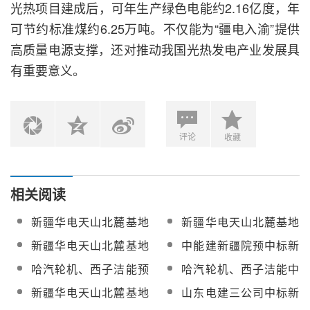
光热项目建成后，可年生产绿色电能约2.16亿度，年
可节约标准煤约6.25万吨。不仅能为“疆电入渝”提供
高质量电源支撑，还对推动我国光热发电产业发展具
有重要意义。
评论
收藏
相关阅读
新疆华电天山北麓基地
新疆华电天山北麓基地
610万千瓦新能源项目
100MW光热发电工程汽
新疆华电天山北麓基地
中能建新疆院预中标新
100MW光热发电工程监
轮发电机组、蒸汽发生
100MW光热发电工程发
疆华电天山北麓基地
哈汽轮机、西子洁能预
哈汽轮机、西子洁能中
理服务招标
器、聚光集热系统采购
电常规岛及吸热塔、定
100MW光热发电工程监
中标新疆华电天山北麓
标新疆华电天山北麓基
新疆华电天山北麓基地
山东电建三公司中标新
日镜场建筑安装工程招
理服务
基地100MW光热发电工
地100MW光热发电工程
100MW光热发电工程聚
疆华电天山北麓基地