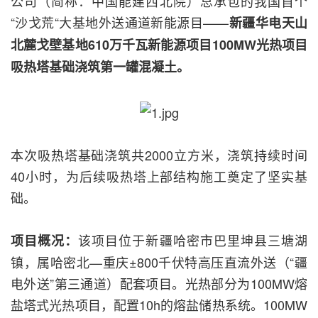
公司（简称：中国能建西北院）总承包的我国首个
“沙戈荒“大基地外送通道新能源目——
新疆华电天山
北麓戈壁基地610万千瓦新能源项目100MW光热项目
吸热塔基础浇筑第一罐混凝土。
本次吸热塔基础浇筑共2000立方米，浇筑持续时间
40小时，为后续吸热塔上部结构施工奠定了坚实基
础。
该项目位于新疆哈密市巴里坤县三塘湖
项目概况：
镇，属哈密北—重庆±800千伏特高压直流外送（“疆
电外送”第三通道）配套项目。光热部分为100MW熔
盐塔式光热项目，配置10h的熔盐储热系统。100MW