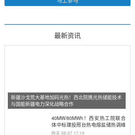
最新资讯
新疆沙戈荒大基地加码光热！西北院携光热储能技术
与国能新疆电力深化战略合作
40MW/80MWh！西安热工院联合
体中标建投邢台热电熔盐储热调峰
调频改造EPC项目
昨天 08-07 17:19