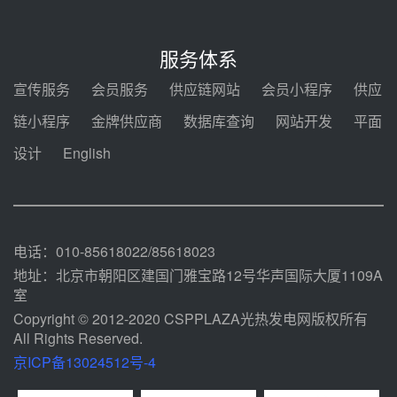
7400吨！迪尔化工成功签订鲁西火
电机组灵活性改造项目三元液态盐
服务体系
采购合同
08-05 14:12
宣传服务
会员服务
供应链网站
会员小程序
供应
迪尔化工预中标华能西安热工院
链小程序
金牌供应商
数据库查询
网站开发
平面
2026-2029年熔盐介质框架协议
设计
English
08-05 11:37
中能建华中试研院中标重能新疆
100MW光热项目机组调试及性能
试验
08-05 10:41
电话：010-85618022/85618023
地址：北京市朝阳区建国门雅宝路12号华声国际大厦1109A
室
Copyright © 2012-2020 CSPPLAZA光热发电网版权所有
All Rights Reserved.
京ICP备13024512号-4