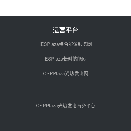
中国电建中南院吉西基地鲁固直流
100MW光工程性能试验采购
前天 08-06 10:49
运营平台
西子洁能中标中广核德令哈50MW
光热示范电站二列蒸汽发生器设备
IESPlaza综合能源服务网
采购
08-05 17:20
ESPlaza长时储能网
亚核阀业中标天山北麓100MW光
热发电工程EPC总承包项目熔盐截
CSPPlaza光热发电网
止阀、熔盐三偏心蝶阀采购
08-05 17:15
昊森机电中标新疆华电天山北麓基
地100MW光热发电工程EPC总承
包项目熔盐介质超声波流量计采购
08-05 17:09
CSPPlaza光热发电商务平台
节点突破！独山子石化光伏熔盐储
能示范项目电加热器厂房顺利封顶
08-05 14:48