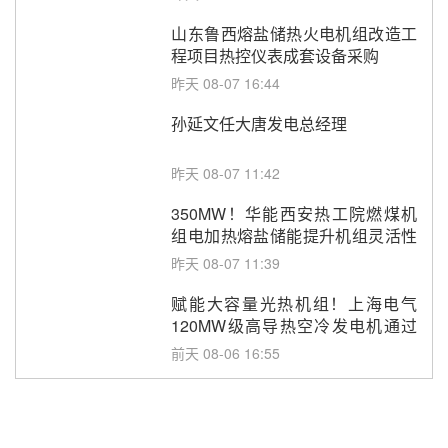
山东鲁西熔盐储热火电机组改造工
程项目热控仪表成套设备采购
昨天 08-07 16:44
孙延文任大唐发电总经理
昨天 08-07 11:42
350MW！华能西安热工院燃煤机
组电加热熔盐储能提升机组灵活性
改造项目初步设计第三方评审服务
昨天 08-07 11:39
采购
赋能大容量光热机组！上海电气
120MW级高导热空冷发电机通过
型式试验
前天 08-06 16:55
华电科工金源华电淄博熔盐储热项
目熔盐储罐采购
前天 08-06 11:47