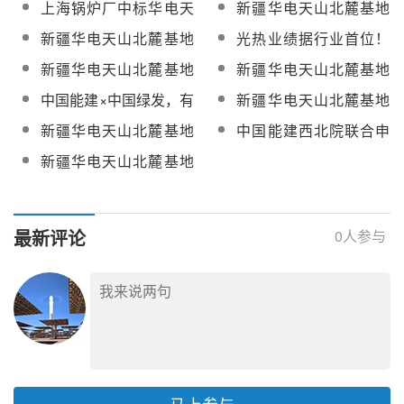
标
上海锅炉厂中标华电天
新疆华电天山北麓基地
程EPC总承包项目主机
EPC总承包项目主机设
光集热系统中标候选人
100MW光热工程发电常
山北麓基地100MW光热
100MW光热发电工程
设备采购
备采购
新疆华电天山北麓基地
光热业绩据行业首位！
公示
规岛及吸热塔建筑安装
发电工程聚光集热系统
EPC总承包项目熔盐
100MW光热发电工程
中国能建发布接待机构
工程
新疆华电天山北麓基地
新疆华电天山北麓基地
罐、疏盐罐等采购
EPC总承包项目冷热盐
投资者调研活动的公告
100MW光热发电工程
100MW光热发电工程
中国能建×中国绿发，有
新疆华电天山北麓基地
泵、调温泵等采购
EPC总承包项目液态太
EPC总承包项目设备监
望在高温熔盐储能等领
100MW光热发电工程
新疆华电天山北麓基地
中国能建西北院联合申
阳盐采购
造采购
域开展深度合作
EPC总承包项目进口熔
100MW光热发电工程
报 ，太阳能吸热塔耦合
新疆华电天山北麓基地
盐阀等采购
EPC总承包项目分散控
效应项目入选2025年度
100MW光热发电工程进
制系统（DCS）、蒸发
国家重点研发计划重点
口熔盐调节阀/熔盐止回
冷却机组等设备采购
专项项目
阀/熔盐三偏心碟阀/大压
最新评论
0
人参与
差调节阀采购中选公示
马上参与