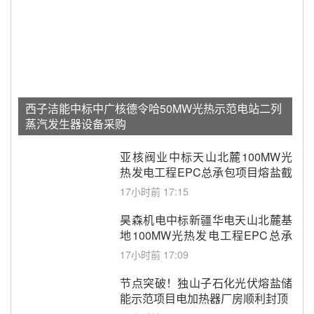
西子洁能中标中广核德令哈50MW光热示范电站二列
蒸汽发生器设备采购
亚核阀业中标天山北麓100MW光
热发电工程EPC总承包项目熔盐截
止阀、熔盐三偏心蝶阀采购
17小时前 17:15
昊森机电中标新疆华电天山北麓基
地100MW光热发电工程EPC总承
包项目熔盐介质超声波流量计采购
17小时前 17:09
节点突破！独山子石化光伏熔盐储
能示范项目电加热器厂房顺利封顶