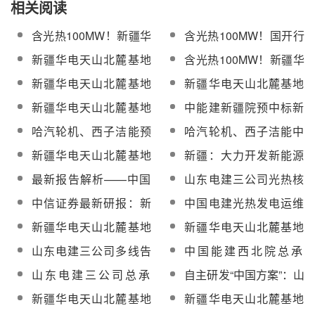
相关阅读
含光热100MW！新疆华
含光热100MW！国开行
电天山北麓基地610万
支持华电天山北麓戈壁
新疆华电天山北麓基地
含光热100MW！新疆华
千瓦新能源项目招标
基地610万千瓦新能源
100MW熔盐塔式光热发
电天山北麓基地610万
新疆华电天山北麓基地
新疆华电天山北麓基地
项目
电工程EPC总承包招标
千瓦新能源项目招标
610万千瓦新能源项目
100MW光热发电工程汽
新疆华电天山北麓基地
中能建新疆院预中标新
100MW光热发电工程监
轮发电机组、蒸汽发生
100MW光热发电工程发
疆华电天山北麓基地
哈汽轮机、西子洁能预
哈汽轮机、西子洁能中
理服务招标
器、聚光集热系统采购
电常规岛及吸热塔、定
100MW光热发电工程监
中标新疆华电天山北麓
标新疆华电天山北麓基
新疆华电天山北麓基地
新疆：大力开发新能源
日镜场建筑安装工程招
理服务
基地100MW光热发电工
地100MW光热发电工程
100MW光热发电工程聚
战略不变、“以需定量”保
标
最新报告解析——中国
山东电建三公司光热核
程EPC总承包项目主机
EPC总承包项目主机设
光集热系统中标候选人
障新能源合理收益
新能源量质齐升有支撑
心产品——PCS3-SH
设备采购
备采购
中信证券最新研报：新
中国电建光热发电运维
公示
Gen.3定日镜顺利发布
疆风光价改落地，增量
关键技术达国际先进水
新疆华电天山北麓基地
新疆华电天山北麓基地
光伏面临电价压力
平科技项目通过双验收
100MW光热发电工程
100MW光热发电工程
山东电建三公司多线告
中国能建西北院总承
EPC总承包项目熔盐
EPC总承包项目冷热盐
捷！工程研究中心获批
包，新疆华电天山北麓
山东电建三公司总承
自主研发“中国方案”：山
罐、疏盐罐等采购
泵、调温泵等采购
+两大光热项目破关键节
100MW光热项目吸热塔
包！摩洛哥努奥二期光
东电建三公司戈壁“铸”光
新疆华电天山北麓基地
新疆华电天山北麓基地
点
基础浇筑第一罐混凝土
热电站项目荣获全球能
盾