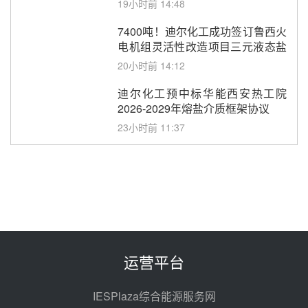
19小时前 14:48
7400吨！迪尔化工成功签订鲁西火
电机组灵活性改造项目三元液态盐
采购合同
20小时前 14:12
迪尔化工预中标华能西安热工院
2026-2029年熔盐介质框架协议
23小时前 11:37
中能建华中试研院中标重能新疆
100MW光热项目机组调试及性能
试验
23小时前 10:41
解读丨十五五电源结构优化：光热
规模化助力构建绿色低碳电力供给
格局
昨天 08-05 09:11
运营平台
华能西安热工院熔盐电伴热三年框
架协议项目中标候选人公示
IESPlaza综合能源服务网