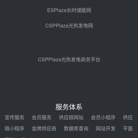
昨天 08-04 11:33
ESPlaza长时储能网
350MW光热大基地建设提速！哈
锅中标格尔木项目蒸汽发生系统
CSPPlaza光热发电网
前天 08-04 09:54
甘肃建投安装公司赴京洽谈，深化
瓜州、博州光热项目战略合作
前天 08-04 09:27
CSPPlaza光热发电商务平台
新型电力系统建设“十五五”规划印
发！明确推动光热发电规模化发展
前天 08-04 09:16
中电建共和100万千瓦光伏光热项
目海南州香加#1储能工程EPC总承
服务体系
包项目设备采购
前天 08-03 17:10
宣传服务
会员服务
供应链网站
会员小程序
供应
河北金悦弘千中标重能新疆天山北
链小程序
金牌供应商
数据库查询
网站开发
平面
麓100MW光热发电项目用“碳钢、