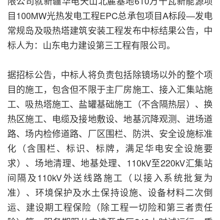
限公司就新疆华电天山北麓基地610万千瓦新能源项
目100MW光热发电工程EPC总承包项目A标段—发电
常规岛及吸热塔建筑安装工程发布中标结果公告，中
标人为：山东电力建设第三工程有限公司。
据招标公告，中标人将负责包括除镜场以外的整个项
目的施工，包含但不限于主厂房施工、接入汇集站施
工、吸热塔施工、盐罐基础施工（不含隔热层）、换
热区施工、电缆及接地敷设、地基沉降观测、进场道
路、场内检修道路、厂区围栏、防洪、安全设施标准
化（含围栏、标识、标牌，满足华电安全设施要
求）、场地清理、地基处理、110kV至220kV汇集站
间隔及110kV外送线路施工（以接入系统批复为
准）、环境保护及水土保持设施、设备材料二次倒
运、建设期工程保险（除工程一切险和第三者责任