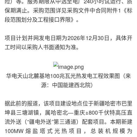
险）等。服务期限从中选至电厂240小时试运行、质
保期满止。采购范围详见采购文件中合同附件1《标
段范围划分及工程接口界限》。
项目计划并网发电日期为2026年12月30日，具体开
工时间以采购人书面通知为准。
华电天山北麓基地100兆瓦光热发电工程效果图（来
源：中国能建西北院）
据此前的报道，该项目建设地点位于新疆哈密市巴里
坤县三塘湖镇，属哈密北—重庆±800千伏特高压直
流外送（“疆电外送”第三通道）配套项目。本期新建
100MW熔盐塔式光热项目，总装机规模为