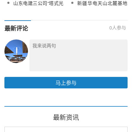
100MW光热发电工程
100MW光热发电工程
山东电建三公司“塔式光
新疆华电天山北麓基地
源互联网示范项目“十大
EPC总承包项目液态太
EPC总承包项目设备监
热聚光场控制与校准系
100MW光热发电工程
引领工程”奖
阳盐采购
造采购
统”入选最具代表性的中
EPC总承包项目光热国
国能源好物
产汽水安全阀、止回
最新评论
0
人参与
阀、高温高压国产阀门
等采购
马上参与
最新资讯