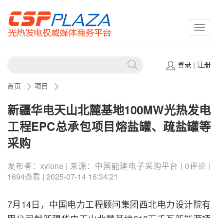
CSPP
登录
|
注册
首页
项目
新疆华电天山北麓基地100MW光热发电
工程EPC总承包项目熔盐罐、疏盐罐等
采购
发布者：xylona | 来源：中国能建电子采购平台 | 0评论 |
1694查看 | 2025-07-14 16:34:21
7月14日，中国电力工程顾问集团西北电力设计院有