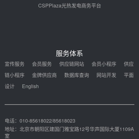
包项目熔盐介质超声波流量计采购
08-05 17:09
CSPPlaza光热发电商务平台
节点突破！独山子石化光伏熔盐储
能示范项目电加热器厂房顺利封顶
08-05 14:48
7400吨！迪尔化工成功签订鲁西火
电机组灵活性改造项目三元液态盐
服务体系
采购合同
08-05 14:12
宣传服务
会员服务
供应链网站
会员小程序
供应
迪尔化工预中标华能西安热工院
链小程序
金牌供应商
数据库查询
网站开发
平面
2026-2029年熔盐介质框架协议
设计
English
08-05 11:37
中能建华中试研院中标重能新疆
100MW光热项目机组调试及性能
试验
08-05 10:41
电话：010-85618022/85618023
地址：北京市朝阳区建国门雅宝路12号华声国际大厦1109A
室