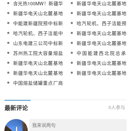
含光热100MW！新疆华
新疆华电天山北麓基地
电天山北麓基地610万
610万千瓦新能源项目
新疆华电天山北麓基地
新疆华电天山北麓基地
千瓦新能源项目招标
100MW光热发电工程监
100MW光热发电工程汽
100MW光热发电工程发
中能建新疆院预中标新
哈汽轮机、西子洁能预
理服务招标
轮发电机组、蒸汽发生
电常规岛及吸热塔、定
疆华电天山北麓基地
中标新疆华电天山北麓
哈汽轮机、西子洁能中
新疆华电天山北麓基地
器、聚光集热系统采购
日镜场建筑安装工程招
100MW光热发电工程监
基地100MW光热发电工
标新疆华电天山北麓基
100MW光热发电工程聚
标
山东电建三公司中标新
新疆华电天山北麓基地
理服务
程EPC总承包项目主机
地100MW光热发电工程
光集热系统中标候选人
疆华电天山北麓基地
100MW光热发电工程
设备采购
苏州热工院大容量熔盐
中国能建西北院总承
EPC总承包项目主机设
公示
100MW光热工程发电常
EPC总承包项目冷热盐
储罐结构设计与关键技
包，新疆华电天山北麓
备采购
新疆华电天山北麓基地
新疆华电天山北麓基地
规岛及吸热塔建筑安装
泵、调温泵等采购
术研究项目采购
100MW光热项目吸热塔
100MW光热发电工程
100MW光热发电工程
工程
新疆华电天山北麓基地
新疆华电天山北麓基地
基础浇筑第一罐混凝土
EPC总承包项目液态太
EPC总承包项目设备监
100MW光热发电工程
100MW光热发电工程
中国熔盐储罐重点厂商
阳盐采购
造采购
EPC总承包项目进口熔
EPC总承包项目光热国
名录【附项目业绩】
盐阀等采购
产汽水安全阀、止回
阀、高温高压国产阀门
最新评论
0
人参与
等采购