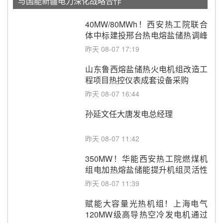
与国能新疆电力深化战略合作
40MW/80MWh！西安热工院联合
体中标建投邢台热电熔盐储热调峰
调频改造EPC项目
昨天 08-07 17:19
山东鲁西熔盐储热火电机组改造工
程项目热控仪表成套设备采购
昨天 08-07 16:44
孙延文任大唐发电总经理
昨天 08-07 11:42
350MW！华能西安热工院燃煤机
组电加热熔盐储能提升机组灵活性
改造项目初步设计第三方评审服务
昨天 08-07 11:39
采购
赋能大容量光热机组！上海电气
120MW级高导热空冷发电机通过