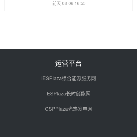
型式试验
前天 08-06 16:55
华电科工金源华电淄博熔盐储热项
目熔盐储罐采购
前天 08-06 11:47
中国电建中南院吉西基地鲁固直流
100MW光工程性能试验采购
前天 08-06 10:49
运营平台
西子洁能中标中广核德令哈50MW
光热示范电站二列蒸汽发生器设备
IESPlaza综合能源服务网
采购
08-05 17:20
ESPlaza长时储能网
亚核阀业中标天山北麓100MW光
热发电工程EPC总承包项目熔盐截
CSPPlaza光热发电网
止阀、熔盐三偏心蝶阀采购
08-05 17:15
昊森机电中标新疆华电天山北麓基
地100MW光热发电工程EPC总承