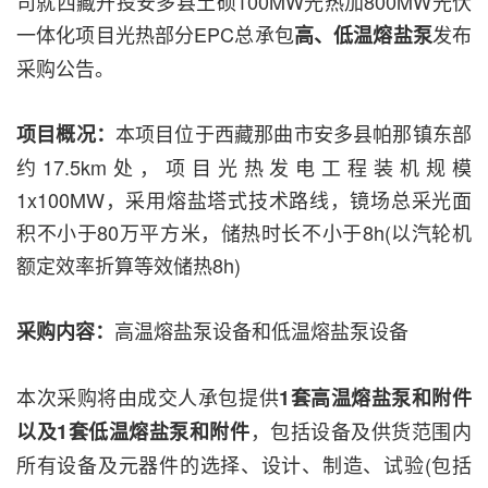
司就西藏开投安多县土硕100MW光热加800MW光伏
一体化项目光热部分EPC总承包
发布
高、低温熔盐泵
采购公告。
本项目位于西藏那曲市安多县帕那镇东部
项目概况：
约17.5km处，项目光热发电工程装机规模
1x100MW，采用熔盐塔式技术路线，镜场总采光面
积不小于80万平方米，储热时长不小于8h(以汽轮机
额定效率折算等效储热8h)
高温熔盐泵设备和低温熔盐泵设备
采购内容：
本次采购将由成交人承包提供
1套高温熔盐泵和附件
，包括设备及供货范围内
以及1套低温熔盐泵和附件
所有设备及元器件的选择、设计、制造、试验(包括