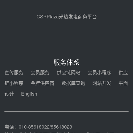
节点突破！独山子石化光伏熔盐储
能示范项目电加热器厂房顺利封顶
前天 08-05 14:48
CSPPlaza光热发电商务平台
7400吨！迪尔化工成功签订鲁西火
电机组灵活性改造项目三元液态盐
采购合同
前天 08-05 14:12
迪尔化工预中标华能西安热工院
2026-2029年熔盐介质框架协议
服务体系
前天 08-05 11:37
宣传服务
会员服务
供应链网站
会员小程序
供应
中能建华中试研院中标重能新疆
链小程序
金牌供应商
数据库查询
网站开发
平面
100MW光热项目机组调试及性能
试验
设计
English
08-05 10:41
解读丨十五五电源结构优化：光热
规模化助力构建绿色低碳电力供给
格局
08-05 09:11
电话：010-85618022/85618023