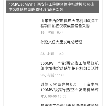
40MW/80MWh！西安热工院联合体中标建投邢台热
电熔盐储热调峰调频改造EPC项目
山东鲁西熔盐储热火电机组改造工
程项目热控仪表成套设备采购
18小时前 16:44
孙延文任大唐发电总经理
23小时前 11:42
350MW！华能西安热工院燃煤机
组电加热熔盐储能提升机组灵活性
改造项目初步设计第三方评审服务
23小时前 11:39
采购
赋能大容量光热机组！上海电气
120MW级高导热空冷发电机通过
型式试验
昨天 08-06 16:55
华电科工金源华电淄博熔盐储热项