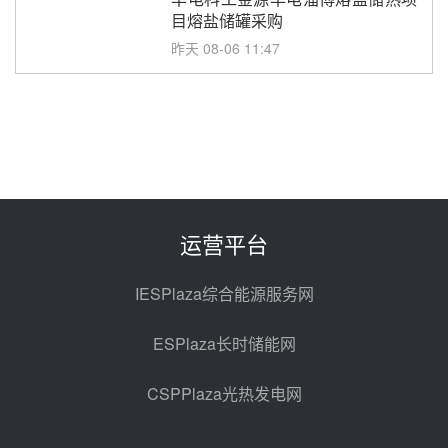
目熔盐储罐采购
昨天 08-06 11:47
中国电建中南院吉西基地鲁固直流
100MW光工程性能试验采购
前天 08-06 10:49
西子洁能中标中广核德令哈50MW
光热示范电站二列蒸汽发生器设备
采购
前天 08-05 17:20
运营平台
亚核阀业中标天山北麓100MW光
热发电工程EPC总承包项目熔盐截
IESPlaza综合能源服务网
止阀、熔盐三偏心蝶阀采购
前天 08-05 17:15
ESPlaza长时储能网
昊森机电中标新疆华电天山北麓基
地100MW光热发电工程EPC总承
CSPPlaza光热发电网
包项目熔盐介质超声波流量计采购
前天 08-05 17:09