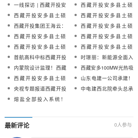
100MW光热+800MW光
100MW光热+800MW光
一线探访 | 西藏开投安
西藏开投安多县土硕
伏一体化项目光热部分
伏一体化项目光热部分
多土硕100MW光热电站
100MW 光热+800MW
西藏开投安多县土硕
西藏开投安多县土硕
EPC总承包高压加热器
EPC总承包配电装置
建设正酣
光伏一体化项目光热部
100MW光热项目光热部
100MW光热+800MW
设备采购成交公示
（GIS)设备采购成交公
西藏开投集团王海云：
西藏开投安多县土硕
分EPC总承包凝结水泵
分EPC总承包熔盐硝酸
光伏一体化项目光热部
示
以水风光储多能互补调
100MW光热项目光热部
设备采购中标公示
西藏开投安多县土硕
西藏开投安多县土硕
钠采购
分EPC总承包设备监造
度赋能发展，提出四大
分EPC总承包熔盐储罐
100MW光热项目光热部
100MW光热项目启动给
服务标段采购
西藏开投安多县土硕
西藏开投安多县土硕
协同建议助力国家示范
设备材料采购
分EPC总承包除氧器及
水电加热器及熔盐储罐
100MW光热项目光热部
100MW光热项目启动预
区建设
首航高科中标西藏开投
时璟丽：新能源全面入
压力容器设备采购
电加热器设备采购成交
分EPC总承包设备监造
热泵、疏水泵等设备采
安多县土硕100MW光热
市，光热发电迎来投资
公示
内蒙院设计监理！西藏
西藏安多100MW光热吸
服务采购中标候选人公
购
项目光热部分EPC总承
变局？
开投安多县100MW光热
热器电控项目电伴热系
示
西藏开投安多县土硕
山东电建一公司承建！
包直接空冷系统设备
电站项目最新动态
统采购
100MW光热项目除氧器
世界海拔最高塔式光热
央视专题报道西藏开投
中电建西北院牵头总承
及压力容器设备采购中
项目吸热塔浇筑突破
安多光热一体化项目
包，全球海拔最高光热
熔盐全部投入系统！
标候选人公示
100米大关
电站封顶
2MW/600℃特高温热泵
储能示范工程开机试运
一次成功
最新评论
0
人参与