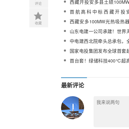
西藏开投安多县土硕100M
评论
采购
热部分EPC总承包设备监造
首航高科中标西藏开投
候选人公示
100MW光热项目光热部分
西藏安多100MW光热吸热
收藏
接空冷系统设备
伴热系统采购
山东电建一公司承建！世界
光热项目吸热塔浇筑突破10
中电建西北院牵头总承包，
光热电站封顶
国家电投集团发布全球首套
能技术-储诺
首台套！绿储科技400℃超
系统入选浙江省首台（套）
最新评论