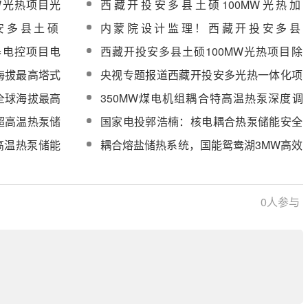
W光热项目光
西藏开投安多县土硕100MW光热加
采购成交公示
服务采购中标
800MW光伏一体化项目光热部分EPC总
安多县土硕
内蒙院设计监理！西藏开投安多县
承包高、低温熔盐泵设备采购
EPC总承包直
100MW光热电站项目最新动态
器电控项目电
西藏开投安多县土硕100MW光热项目除
氧器及压力容器设备采购中标候选人公示
海拔最高塔式
央视专题报道西藏开投安多光热一体化项
0米大关
目
全球海拔最高
350MW煤电机组耦合特高温热泵深度调
峰项目可研评审会顺利召开
超高温热泵储
国家电投郭浩楠：核电耦合热泵储能安全
高效调峰及高品质稳定供汽技术
高温热泵储能
耦合熔盐储热系统，国能鸳鸯湖3MW高效
装备
卡诺电池中试工程EPC公开招标
0
人参与