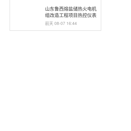
造EPC项目
山东鲁西熔盐储热火电机
组改造工程项目热控仪表
成套设备采购
前天 08-07 16:44
孙延文任大唐发电总经理
08-07 11:42
350MW！华能西安热工
院燃煤机组电加热熔盐储
能提升机组灵活性改造项
08-07 11:39
目初步设计第三方评审服
务采购
赋能大容量光热机组！上
海电气120MW级高导热
空冷发电机通过型式试验
08-06 16:55
华电科工金源华电淄博熔
盐储热项目熔盐储罐采购
08-06 11:47