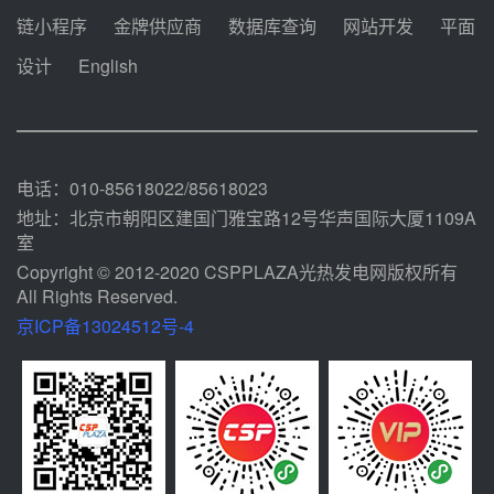
迪尔化工预中标华能西安热工院
链小程序
金牌供应商
数据库查询
网站开发
平面
2026-2029年熔盐介质框架协议
设计
English
08-05 11:37
中能建华中试研院中标重能新疆
100MW光热项目机组调试及性能
试验
08-05 10:41
电话：010-85618022/85618023
地址：北京市朝阳区建国门雅宝路12号华声国际大厦1109A
室
Copyright © 2012-2020 CSPPLAZA光热发电网版权所有
All Rights Reserved.
京ICP备13024512号-4