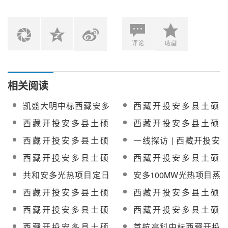
评论
收藏
相关阅读
凯盛大明中标西藏安多
西藏开投安多县土硕
100MW光热项目反射镜
100MW光热项目启动给
西藏开投安多县土硕
西藏开投安多县土硕
采购
水电加热器及熔盐储罐
100MW光热项目除氧器
100MW光热+800MW光
西藏开投安多县土硕
一线探访 | 西藏开投安
电加热器设备采购
设备采购项目中标公示
伏一体化项目光热部分
100MW光热+800MW光
多土硕100MW光热电站
西藏开投安多县土硕
西藏开投安多县土硕
EPC总承包高压加热器
伏一体化项目光热部分
建设正酣
100MW 光热+800MW
100MW光热项目光热部
设备采购成交公示
共和安多光热项目定日
安多100MW光热项目蒸
EPC总承包配电装置
光伏一体化项目光热部
分EPC总承包熔盐硝酸
镜清洗车采购成交公告
发器汽水侧及熔盐侧安
（GIS)设备采购成交公
西藏开投安多县土硕
西藏开投安多县土硕
分EPC总承包凝结水泵
钠采购
全阀采购中标公示
示
100MW光热项目光热部
100MW光热项目光热部
设备采购中标公示
西藏开投安多县土硕
西藏开投安多县土硕
分EPC总承包熔盐储罐
分EPC总承包除氧器及
100MW光热项目光热部
100MW光热项目启动预
西藏开投安多县土硕
首航高科中标西藏开投