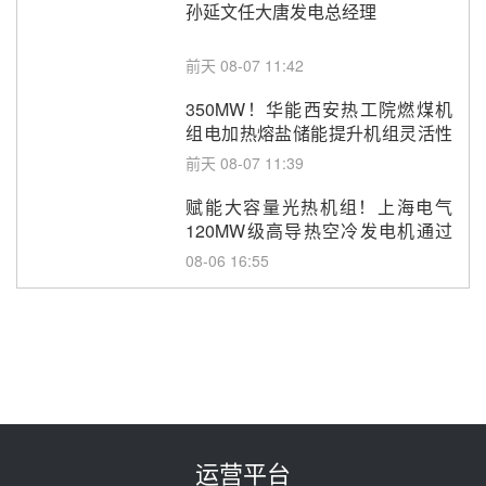
孙延文任大唐发电总经理
前天 08-07 11:42
350MW！华能西安热工院燃煤机
组电加热熔盐储能提升机组灵活性
改造项目初步设计第三方评审服务
前天 08-07 11:39
采购
赋能大容量光热机组！上海电气
120MW级高导热空冷发电机通过
型式试验
08-06 16:55
华电科工金源华电淄博熔盐储热项
目熔盐储罐采购
08-06 11:47
中国电建中南院吉西基地鲁固直流
100MW光工程性能试验采购
08-06 10:49
运营平台