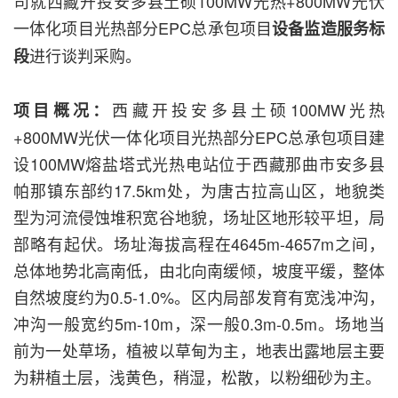
司就西藏开投安多县土硕100MW光热+800MW光伏
一体化项目光热部分EPC总承包项目
设备监造服务标
进行谈判采购。
段
西藏开投安多县土硕100MW光热
项目概况：
+800MW光伏一体化项目光热部分EPC总承包项目建
设100MW熔盐塔式光热电站位于西藏那曲市安多县
帕那镇东部约17.5km处，为唐古拉高山区，地貌类
型为河流侵蚀堆积宽谷地貌，场址区地形较平坦，局
部略有起伏。场址海拔高程在4645m-4657m之间，
总体地势北高南低，由北向南缓倾，坡度平缓，整体
自然坡度约为0.5-1.0%。区内局部发育有宽浅冲沟，
冲沟一般宽约5m-10m，深一般0.3m-0.5m。场地当
前为一处草场，植被以草甸为主，地表出露地层主要
为耕植土层，浅黄色，稍湿，松散，以粉细砂为主。