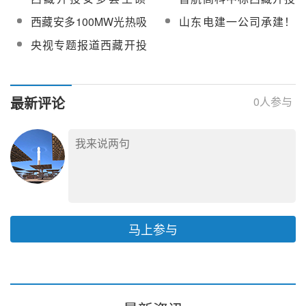
设备材料采购
压力容器设备采购
分EPC总承包设备监造
热泵、疏水泵等设备采
100MW光热加800MW
安多县土硕100MW光热
西藏安多100MW光热吸
山东电建一公司承建！
服务采购中标候选人公
购
光伏一体化项目光热部
项目光热部分EPC总承
热器电控项目电伴热系
世界海拔最高塔式光热
示
央视专题报道西藏开投
分EPC总承包高、低温
包直接空冷系统设备
统采购
项目吸热塔浇筑突破
安多光热一体化项目
熔盐泵设备采购
100米大关
最新评论
0
人参与
马上参与