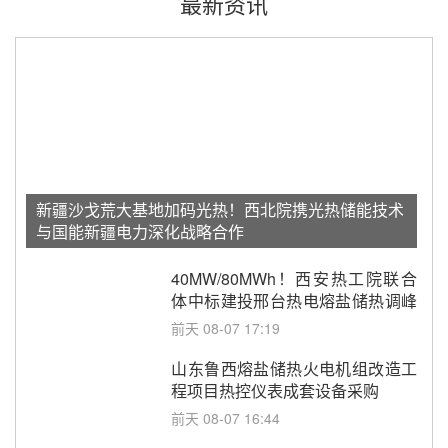
最新资讯
新疆沙戈荒大基地加码光热！西北院携光热储能技术
与国能新疆电力深化战略合作
40MW/80MWh！西安热工院联合
体中标建投邢台热电熔盐储热调峰
调频改造EPC项目
前天 08-07 17:19
山东鲁西熔盐储热火电机组改造工
程项目热控仪表成套设备采购
前天 08-07 16:44