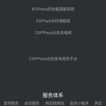
西子洁能中标中广核德令哈50MW
光热示范电站二列蒸汽发生器设备
IESPlaza综合能源服务网
采购
08-05 17:20
ESPlaza长时储能网
亚核阀业中标天山北麓100MW光
热发电工程EPC总承包项目熔盐截
CSPPlaza光热发电网
止阀、熔盐三偏心蝶阀采购
08-05 17:15
昊森机电中标新疆华电天山北麓基
地100MW光热发电工程EPC总承
包项目熔盐介质超声波流量计采购
08-05 17:09
CSPPlaza光热发电商务平台
节点突破！独山子石化光伏熔盐储
能示范项目电加热器厂房顺利封顶
08-05 14:48
7400吨！迪尔化工成功签订鲁西火
电机组灵活性改造项目三元液态盐
服务体系
采购合同
08-05 14:12
宣传服务
会员服务
供应链网站
会员小程序
供应