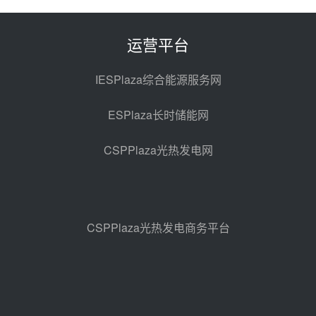
组电加热熔盐储能提升机组灵活性
改造项目初步设计第三方评审服务
08-07 11:39
运营平台
采购
赋能大容量光热机组！上海电气
120MW级高导热空冷发电机通过
IESPlaza综合能源服务网
型式试验
08-06 16:55
ESPlaza长时储能网
华电科工金源华电淄博熔盐储热项
目熔盐储罐采购
CSPPlaza光热发电网
08-06 11:47
中国电建中南院吉西基地鲁固直流
100MW光工程性能试验采购
08-06 10:49
CSPPlaza光热发电商务平台
西子洁能中标中广核德令哈50MW
光热示范电站二列蒸汽发生器设备
采购
08-05 17:20
亚核阀业中标天山北麓100MW光