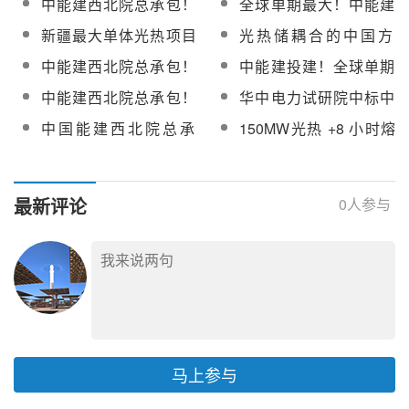
中能建西北院总承包！
全球单期最大！中能建
项目
目聚光集热系统顺利完
领军实力
全球最大 “光（热）储”
哈密“光热储”一体化项目
新疆最大单体光热项目
光热储耦合的中国方
工
一体化项目迎来新进展
汽轮机基础开始浇筑
核心结构完成浇筑
案！哈密“光（热）储”
中能建西北院总承包！
中能建投建！全球单期
1500MW多能互补一体
哈密150MW光热发电项
最大“光热储”一体化项目
中能建西北院总承包！
华中电力试研院中标中
化绿电示范项目一线纪
目汽包吊装顺利完成
正式进入设备安装高峰
哈密150MW光热电站发
国能建哈密150MW光热
事
中国能建西北院总承
150MW光热 +8 小时熔
阶段
电机定子吊装圆满收官
电站EPC总承包系统调
包！新疆哈密150MW光
盐储热！中能建哈密光
试服务
热项目转入机电安装阶
热储基地全力冲刺 2026
段
年底投产
最新评论
0
人参与
马上参与