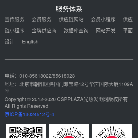
热发电工程EPC总承包项目熔盐截
服务体系
止阀、熔盐三偏心蝶阀采购
08-05 17:15
宣传服务
会员服务
供应链网站
会员小程序
供应
昊森机电中标新疆华电天山北麓基
链小程序
金牌供应商
数据库查询
网站开发
平面
地100MW光热发电工程EPC总承
包项目熔盐介质超声波流量计采购
设计
English
08-05 17:09
节点突破！独山子石化光伏熔盐储
能示范项目电加热器厂房顺利封顶
08-05 14:48
电话：010-85618022/85618023
地址：北京市朝阳区建国门雅宝路12号华声国际大厦1109A
室
Copyright © 2012-2020 CSPPLAZA光热发电网版权所有
All Rights Reserved.
京ICP备13024512号-4