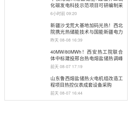
化碳发电科技示范项目可研编制采
购
6小时前 09:20
新疆沙戈荒大基地加码光热！西北
院携光热储能技术与国能新疆电力
深化战略合作
昨天 08-08 16:39
40MW/80MWh！西安热工院联合
体中标建投邢台热电熔盐储热调峰
调频改造EPC项目
前天 08-07 17:19
山东鲁西熔盐储热火电机组改造工
程项目热控仪表成套设备采购
前天 08-07 16:44
孙延文任大唐发电总经理
08-07 11:42
350MW！华能西安热工院燃煤机