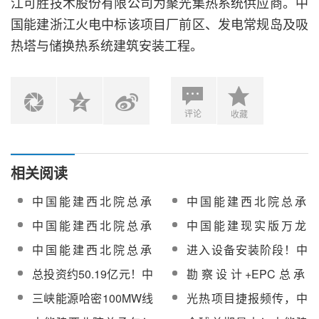
江可胜技术股份有限公司为聚光集热系统供应商。中
国能建浙江火电中标该项目厂前区、发电常规岛及吸
热塔与储换热系统建筑安装工程。
评论
收藏
相关阅读
中国能建西北院总承
中国能建西北院总承
包！中能建哈密150MW
包！哈密150MW塔式光
中国能建西北院总承
中国能建现实版万龙
光热项目吸热塔结顶
热项目首面定日镜成功
包！哈密150MW光热项
甲：哈密、鄯善塔式光
中国能建西北院总承
进入设备安装阶段！中
下线并安装完成【附现
目镜场定日镜正在安装
热发电项目
包！中能建哈密150MW
国能建哈密150MW光热
场图】
总投资约50.19亿元！中
勘察设计+EPC总承
【附现场图】
光热项目整体进度30%
电站吸热塔成功截顶
能建共和100万千瓦光
包，中能建西北院中标
三峡能源哈密100MW线
光热项目捷报频传，中
伏光热项目开工
“疆电外送”2个配套光热
性菲涅尔式光热发电项
国能建西北院彰显行业