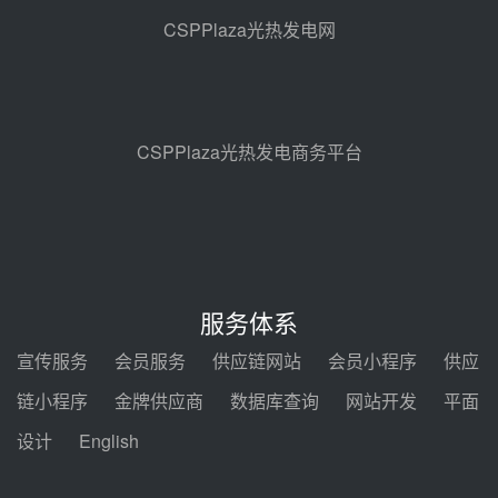
热发电工程EPC总承包项目熔盐截
CSPPlaza光热发电网
止阀、熔盐三偏心蝶阀采购
08-05 17:15
昊森机电中标新疆华电天山北麓基
地100MW光热发电工程EPC总承
包项目熔盐介质超声波流量计采购
08-05 17:09
CSPPlaza光热发电商务平台
节点突破！独山子石化光伏熔盐储
能示范项目电加热器厂房顺利封顶
08-05 14:48
7400吨！迪尔化工成功签订鲁西火
电机组灵活性改造项目三元液态盐
服务体系
采购合同
08-05 14:12
宣传服务
会员服务
供应链网站
会员小程序
供应
迪尔化工预中标华能西安热工院
链小程序
金牌供应商
数据库查询
网站开发
平面
2026-2029年熔盐介质框架协议
设计
English
08-05 11:37
中能建华中试研院中标重能新疆