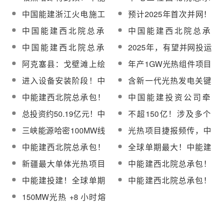
建哈密“光（热）储”
包！中能建哈密150MW
中国能建浙江火电施工
预计2025年首次并网！
1500MW基地项目稳步
光热项目熔盐储罐工程
总承包！哈密150MW光
哈密150MW光热项目正
中国能建西北院总承
中国能建西北院总承
推进
开工
热项目吸热塔筒身结构
稳步推进
包！中能建哈密150MW
包！哈密150MW塔式光
中国能建西北院总承
2025年，有望并网投运
突破100米！
光热项目吸热塔结顶
热项目首面定日镜成功
包！哈密150MW光热项
的光热发电项目盘点
阿克塞县：戈壁滩上绘
年产1GW光热组件项目
下线并安装完成【附现
目镜场定日镜正在安装
就“风光热储”新图景
拟落户安徽广德经开区
场图】
进入设备安装阶段！中
含新一代光热发电关键
【附现场图】
国能建哈密150MW光热
技术！中国能建发布“十
中能建西北院总承包！
中国能建投资公司牵
电站吸热塔成功截顶
四五”20项重大科技创新
中能建哈密150MW光热
头！我国首部光热发电
总投资约50.19亿元！中
不超150亿！涉及多个
成果
项目正全速推进
企业安全生产标准化实
能建共和100万千瓦光
光热项目！中国能建定
三峡能源哈密100MW线
光热项目捷报频传，中
施规范启动编制
伏光热项目开工
增通过
性菲涅尔式光热发电项
国能建西北院彰显行业
中能建西北院总承包！
全球单期最大！中能建
目聚光集热系统顺利完
领军实力
全球最大 “光（热）储”
哈密“光热储”一体化项目
新疆最大单体光热项目
中能建西北院总承包！
工
一体化项目迎来新进展
汽轮机基础开始浇筑
核心结构完成浇筑
哈密150MW光热发电项
中能建投建！全球单期
中能建西北院总承包！
目汽包吊装顺利完成
最大“光热储”一体化项目
哈密150MW光热电站发
150MW光热 +8 小时熔
正式进入设备安装高峰
电机定子吊装圆满收官
盐储热！中能建哈密光
阶段