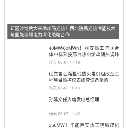
新疆沙戈荒大基地加码光热！西北院携光热储能技术
与国能新疆电力深化战略合作
40MW/80MWh！西安热工院联合
体中标建投邢台热电熔盐储热调峰
调频改造EPC项目
昨天 08-07 17:19
山东鲁西熔盐储热火电机组改造工
程项目热控仪表成套设备采购
昨天 08-07 16:44
孙延文任大唐发电总经理
昨天 08-07 11:42
350MW！华能西安热工院燃煤机