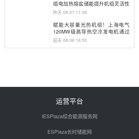
组电加热熔盐储能提升机组灵活性
改造项目初步设计第三方评审服务
昨天 08-07 11:39
采购
赋能大容量光热机组！上海电气
120MW级高导热空冷发电机通过
型式试验
前天 08-06 16:55
华电科工金源华电淄博熔盐储热项
目熔盐储罐采购
前天 08-06 11:47
中国电建中南院吉西基地鲁固直流
100MW光工程性能试验采购
前天 08-06 10:49
运营平台
西子洁能中标中广核德令哈50MW
光热示范电站二列蒸汽发生器设备
IESPlaza综合能源服务网
采购
08-05 17:20
ESPlaza长时储能网
亚核阀业中标天山北麓100MW光