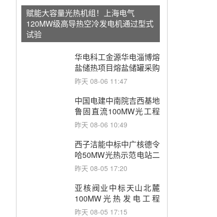
赋能大容量光热机组！上海电气
120MW级高导热空冷发电机通过型式
试验
华电科工金源华电淄博熔
盐储热项目熔盐储罐采购
昨天 08-06 11:47
中国电建中南院吉西基地
鲁固直流100MW光工程
性能试验采购
昨天 08-06 10:49
西子洁能中标中广核德令
哈50MW光热示范电站二
列蒸汽发生器设备采购
昨天 08-05 17:20
亚核阀业中标天山北麓
100MW光热发电工程
EPC总承包项目熔盐截
昨天 08-05 17:15