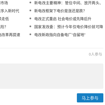
网市场
新电改主要精神：管住中间、放开两头、
多买多卖
有序入新时代
新电改框架下电价是涨还是跌？
续走低
电改正式重启 社会电价或先降后升
风险？
国家发改委：预计今年仅电价降价就可降
成本1000亿元
电改革再提速
电改新政指向自备电厂“自留地”
0
人参与
马上参与