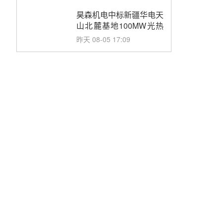
止阀、熔盐三偏心蝶阀采
购
昊森机电中标新疆华电天
山北麓基地100MW光热
发电工程EPC总承包项
昨天 08-05 17:09
目熔盐介质超声波流量计
采购
节点突破！独山子石化光
伏熔盐储能示范项目电加
热器厂房顺利封顶
昨天 08-05 14:48
7400吨！迪尔化工成功
签订鲁西火电机组灵活性
改造项目三元液态盐采购
昨天 08-05 14:12
合同
迪尔化工预中标华能西安
热工院2026-2029年熔盐
介质框架协议
前天 08-05 11:37
中能建华中试研院中标重
能新疆100MW光热项目
机组调试及性能试验
前天 08-05 10:41