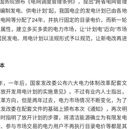
6月国务院颁布《电网调度管理条例》，提出“跨省电网管理
编制发电、供电计划”起，我国电企的发电计划已由各地
电网等分配了24年，并执行固定的目录电价。而新一轮
属性，建立多买多卖的电力市场，让“计划电”迈向“市场
居民发电、用电计划以法规形式予以规范，让新电改再进
本
年，一年后，国家发改委公布六大电力体制改革配套文
序放开发用电计划的实施意见》。不过有业内人士指出，
改革方向，但是两年过去，电力市场情况不断变化，为了
家发改委在配套文件的基础上颁布本次《通知》，再次明
同时指明了放开计划的步骤，将清洁能源确立为有限发电
量、参与市场交易的电力用户不再执行目录电价等都是其