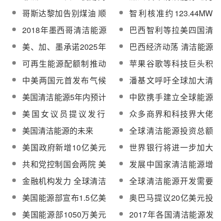
局
网清洁能源供电 太阳能
需求响应新规则 储能将
哥斯达黎加告别煤油 顺
智利核准约123.44MW
发电比煤油便宜
获巨大市场
利实现100%清洁能源
清洁能源发电项目
2018年墨西哥清洁能源
巴西智利等拉美四国清
占比将达25%
洁能源发展指数位居前
美、加、墨承诺2025年
巴西经济动荡 清洁能源
列
北美清洁能源占比将达
面临危机
可再生能源配额制推动
苹果谷歌等科技巨头积
50%
美国清洁能源发电量大
极声援奥巴马的清洁能
中美两国元首发布气候
潘基文呼吁全球加大清
幅增长
源计划
变化联合声明 加快清洁
洁能源投资
美国清洁能源5年内预计
中欧携手建立全球能源
能源应用
有730亿美元新投资
互联网 2050年清洁能源
美国女议员提议发行
众多商界和科技界大佬
将占80%
“1500亿美元”国家清洁
斥十亿美金投资开发清
美国清洁能源的未来
全球清洁能源投资总额
能源债券
洁能源
今年第三季度达700亿
美国政府新增10亿美元
世界银行将进一步加大
美元
助清洁能源方案实施
清洁能源投资
共和党控制国会两院 美
发展中国家清洁能源增
国清洁能源发展或受阻
速是发达国家的2倍
金融机构发力 全球清洁
全球清洁能源开发需要
能源将迎来发展新机遇
彼此协作
美国能源部宣布1.5亿美
奥巴马提议20亿美元投
元清洁能源税收减免计
资清洁能源研发
美国能源部1050万美元
2017年各国清洁能源发