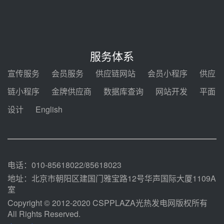
电机组灵活性改造项目三元液态盐
采购合同
前天 08-05 14:12
迪尔化工预中标华能西安热工院
2026-2029年熔盐介质框架协议
服务体系
前天 08-05 11:37
宣传服务
会员服务
供应链网站
会员小程序
供应
中能建华中试研院中标重能新疆
链小程序
金牌供应商
数据库查询
网站开发
平面
100MW光热项目机组调试及性能
试验
设计
English
前天 08-05 10:41
解读丨十五五电源结构优化：光热
规模化助力构建绿色低碳电力供给
格局
前天 08-05 09:11
电话：010-85618022/85618023
地址：北京市朝阳区建国门雅宝路12号华声国际大厦1109A
室
Copyright © 2012-2020 CSPPLAZA光热发电网版权所有
All Rights Reserved.