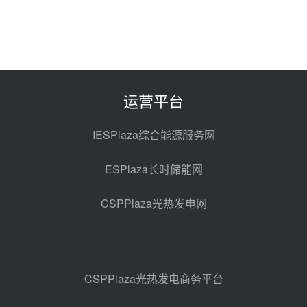
100MW光工程性能试验采购
昨天 08-06 10:49
西子洁能中标中广核德令哈50MW
光热示范电站二列蒸汽发生器设备
采购
前天 08-05 17:20
运营平台
亚核阀业中标天山北麓100MW光
热发电工程EPC总承包项目熔盐截
IESPlaza综合能源服务网
止阀、熔盐三偏心蝶阀采购
前天 08-05 17:15
ESPlaza长时储能网
昊森机电中标新疆华电天山北麓基
地100MW光热发电工程EPC总承
CSPPlaza光热发电网
包项目熔盐介质超声波流量计采购
前天 08-05 17:09
节点突破！独山子石化光伏熔盐储
能示范项目电加热器厂房顺利封顶
前天 08-05 14:48
CSPPlaza光热发电商务平台
7400吨！迪尔化工成功签订鲁西火