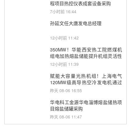
程项目热控仪表成套设备采购
7小时前 16:44
孙延文任大唐发电总经理
12小时前 11:42
350MW！华能西安热工院燃煤机
组电加热熔盐储能提升机组灵活性
改造项目初步设计第三方评审服务
12小时前 11:39
采购
赋能大容量光热机组！上海电气
120MW级高导热空冷发电机通过
型式试验
昨天 08-06 16:55
华电科工金源华电淄博熔盐储热项
目熔盐储罐采购
昨天 08-06 11:47
中国电建中南院吉西基地鲁固直流