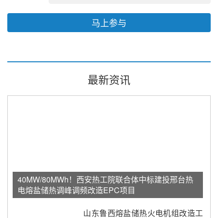
马上参与
最新资讯
40MW/80MWh！西安热工院联合体中标建投邢台热
电熔盐储热调峰调频改造EPC项目
山东鲁西熔盐储热火电机组改造工