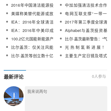
划
助小企业清洁能源技术
展前景如何？
2016年中国清洁能源投
中加加强清洁技术合作
研发
资达878亿美元
共同履行巴黎协定
美媒称美替代能源或放
电网互联支撑“一带一
缓 亚太将赢得清洁能源
路”：亚非欧电力联网形
IEA：2016年全球清洁
2017年第三季度全球清
优势
成共识
能源投资连续第三年停
洁能源投资达669亿美
IEA：2016年中美印成
Alphabet与盖茨投资基
滞
元
全球三大能源投资地
金合作计划推出新型熔
100.2亿元国能新能源产
比尔·盖茨最新警告：“气
融盐储能项目
业投资基金成立！将投
候变化危机可能比新冠
比尔盖茨：仅关注风能
光热制氢新进展！
向综合智慧能源等领
大流行更严重”
太阳能很危险，目前应
Heliogen将联合Bloom
比尔·盖茨等创立数十亿
主要生产定日镜及塔式
域！
对气候变化方法无效！
利用聚光集热技术生产
美元清洁技术风投基
系统相关组件！
绿氢
金，或继续加码光热发
Heliogen加州生产线计
电制氢技术
划今年投入运营
最新评论
0
人参与