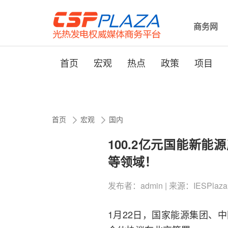
商务网
首页
宏观
热点
政策
项目
首页
宏观
国内
100.2亿元国能新
等领域！
发布者：admin | 来源：IESPlaza综
1月22日，国家能源集团、