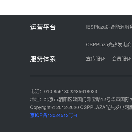
运营平台
IESPlaza综合能源服
CSPPlaza光热发电
服务体系
宣传服务
会员服务
电话：010-85618022/85618023
地址：北京市朝阳区建国门雅宝路12号华声国际大
Copyright © 2012-2020 CSPPLAZA光热发电网版权
京ICP备13024512号-4