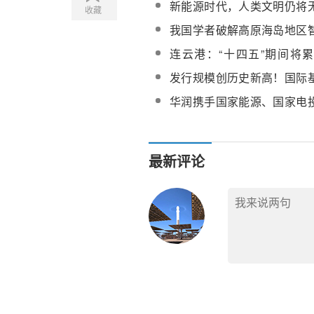
新能源时代，人类文明仍将
收藏
式烧开水＂？
我国学者破解高原海岛地区
难题
连云港：“十四五”期间将
6000亿元
发行规模创历史新高！国际
拥抱“碳中和”
华润携手国家能源、国家电
峡、中广核、TCL等成立百
最新评论