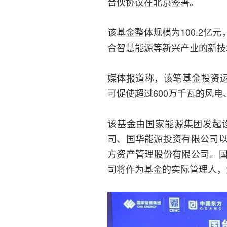
合伙协议在北京签署。
该基金整体规模为100.2
合智慧能源等新兴产业的新技
媒体报道称，该笔基金投资运
可促使超过600万千瓦的风
该基金由国家能源集团发起
司、国华能源投资有限公司
方资产管理股份有限公司。
司将作为基金的实际管理人，