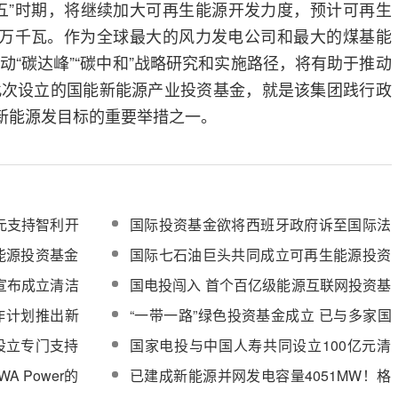
五”时期，将继续加大可再生能源开发力度，预计可再生
000万千瓦。作为全球最大的风力发电公司和最大的煤基能
动“碳达峰”“碳中和”战略研究和实施路径，将有助于推动
此次设立的国能新能源产业投资基金，就是该集团践行政
”新能源发目标的重要举措之一。
美元支持智利开
国际投资基金欲将西班牙政府诉至国际法
庭仲裁
能源投资基金
国际七石油巨头共同成立可再生能源投资
基金
宣布成立清洁
国电投闯入 首个百亿级能源互联网投资基
金什么来头？
合作计划推出新
“一带一路”绿色投资基金成立 已与多家国
际机构建立合作关系
设立专门支持
国家电投与中国人寿共同设立100亿元清
洁能源投资基金
 Power的
已建成新能源并网发电容量4051MW！格
尔木正全面打造新能源示范城市