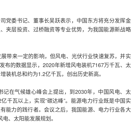
公司党委书记、董事长吴跃表示，中国东方将充分发挥金
组、夹层投资、过桥融资等专业优势，为我国能源新战略
的发展带来一定的影响，但风电、光伏行业快速复苏，并实
布的数据显示，2020年新增风电装机7167万千瓦、太
新增装机总和约为1.2亿千瓦，创出历史新高。
平总书记在气候雄心峰会上提出，到2030年，中国风电、太
2亿千瓦以上，实现“碳达峰”。能源电力行业既是中国实
最有能力的践行者。会议之后，我国能源、电力行业各大
的风电、太阳能发展规划。