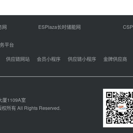
务网
ESPlaza长时储能网
CS
商务平台
供应链网站
会员小程序
供应链小程序
金牌供应商
厦1109A室
所有 All Rights Reserved.