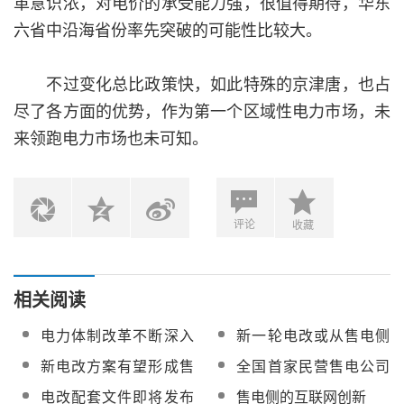
革意识浓，对电价的承受能力强，很值得期待，华东
六省中沿海省份率先突破的可能性比较大。
不过变化总比政策快，如此特殊的京津唐，也占
尽了各方面的优势，作为第一个区域性电力市场，未
来领跑电力市场也未可知。
评论
收藏
相关阅读
电力体制改革不断深入
新一轮电改或从售电侧
售电公司如何搞好营销
环节入手
新电改方案有望形成售
全国首家民营售电公司
策略？
电新机制 改变电网盈利
在深圳开业 “电老虎”变
电改配套文件即将发布
售电侧的互联网创新