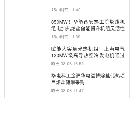
15小时前 11:42
350MW！华能西安热工院燃煤机
组电加热熔盐储能提升机组灵活性
改造项目初步设计第三方评审服务
15小时前 11:39
采购
赋能大容量光热机组！上海电气
120MW级高导热空冷发电机通过
型式试验
昨天 08-06 16:55
华电科工金源华电淄博熔盐储热项
目熔盐储罐采购
昨天 08-06 11:47
中国电建中南院吉西基地鲁固直流
100MW光工程性能试验采购
昨天 08-06 10:49
西子洁能中标中广核德令哈50MW