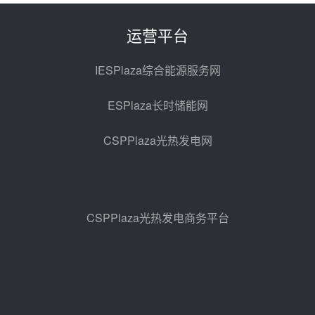
光热示范电站二列蒸汽发生器设备
采购
前天 08-05 17:20
运营平台
亚核阀业中标天山北麓100MW光
热发电工程EPC总承包项目熔盐截
IESPlaza综合能源服务网
止阀、熔盐三偏心蝶阀采购
前天 08-05 17:15
ESPlaza长时储能网
昊森机电中标新疆华电天山北麓基
地100MW光热发电工程EPC总承
CSPPlaza光热发电网
包项目熔盐介质超声波流量计采购
前天 08-05 17:09
节点突破！独山子石化光伏熔盐储
能示范项目电加热器厂房顺利封顶
前天 08-05 14:48
CSPPlaza光热发电商务平台
7400吨！迪尔化工成功签订鲁西火
电机组灵活性改造项目三元液态盐
采购合同
前天 08-05 14:12
迪尔化工预中标华能西安热工院