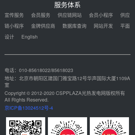
2026-2029年熔盐介质框架协议
服务体系
前天 08-05 11:37
宣传服务
会员服务
供应链网站
会员小程序
供应
中能建华中试研院中标重能新疆
链小程序
金牌供应商
数据库查询
网站开发
平面
100MW光热项目机组调试及性能
试验
设计
English
前天 08-05 10:41
解读丨十五五电源结构优化：光热
规模化助力构建绿色低碳电力供给
格局
前天 08-05 09:11
电话：010-85618022/85618023
地址：北京市朝阳区建国门雅宝路12号华声国际大厦1109A
室
Copyright © 2012-2020 CSPPLAZA光热发电网版权所有
All Rights Reserved.
京ICP备13024512号-4