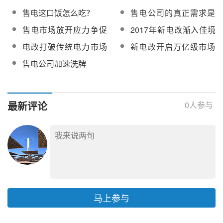
模式
脸
电网或可参与竞争性售
售电这口饭怎么吃？
售电公司的真正需求是
电
什么？
售电市场放开应力争促
2017年新电改渐入佳境
进清洁能源高效利用并
售电侧市场将继续成为
电改打破传统电力市场
新电改开启万亿级市场
降低用电成本
突破点
垄断 售电公司迎来历史
大量售电公司赔不起或
售电公司加速洗牌
发展机遇
将出局
最新评论
0
人参与
马上参与