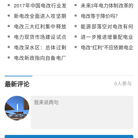
电力市场直接交易
电改或迎实质性推进
2017年中国电改行业发
未来3年电力体制改革的
展趋势分析
走向如何？
新电改全面进入攻坚期
电改等于降价吗？
配售电改革再提速
电改三大红利集中释放
能源部落空对电改有何
“进一步”体现在哪里？
影响？
电力现货市场建设试点
进一步推进增量配电业
有望启动试运行
务改革落地 电改迎来柳
电改深水区：总体过剩
电改“红利”不应依赖电企
暗花明？
状态可能持续十年以上
“让利”
电改新政指向自备电厂
“自留地”
最新评论
0
人参与