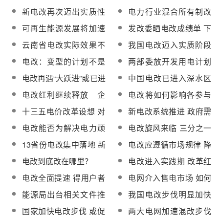
革起步
务院 电网或逐步退出售
新电改再次迈出实质性
电力行业混合所有制改
电
步伐 降价潮或将席卷全
革下一步如何改？
可再生能源发展将加速
发改委晒电改成绩单 下
国
电力结构转变
一步改革关键在于消弭
云南省电改实际效果不
我国电改迈入实质阶段
各方分歧
佳 发电权结构并无根本
清洁能源企业将重新定
电改：变型的计划不是
两部委放开发用电计划
改变
位
市场
征求意见 电力交易批发
电改再遇“大跃进”或已进
中国电改已进入深水区
市场将形成？
入全面实施阶段
转型发展任重而道远
电改红利继续释放 企
电改将如何影响各参与
业如何抓住机遇
方？
十三五电价改革设想 对
新电改系统推进 政府需
发电侧影响几许？
发挥主导作用
电改能否为解决电力顽
电改旋风来临 三分之一
疾探路？
省份为何不加入割肉行
13省份电改集中落地 新
电改应遵循市场规律 降
列？
能源消纳仍待破局
电价并非最终目的
电改到底改在哪里？
电改进入实践期 改革红
利仍在国资锅里转
电改全面提速 得用户者
电网介入售电市场 如何
得天下
防止电网售电一家独
能源局出台相关文件推
我国电改步伐明显加快
大？
动能源行业信用体系建
市场架构显现
国家加快电改步伐 或促
两大电网加速混改步伐
设