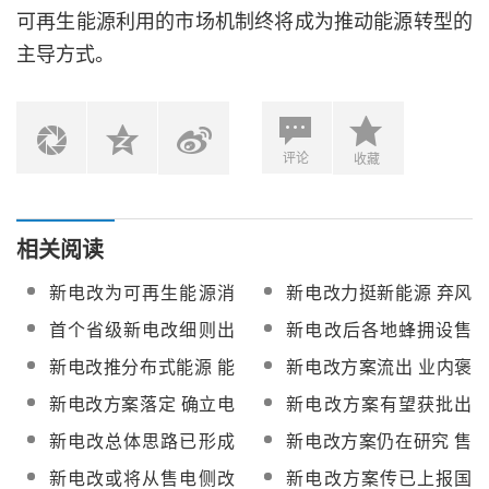
可再生能源利用的市场机制终将成为推动能源转型的
主导方式。
评论
收藏
相关阅读
新电改为可再生能源消
新电改力挺新能源 弃风
纳提供制度保障
弃光有望缓解
首个省级新电改细则出
新电改后各地蜂拥设售
台
电公司 预计年底发首批
新电改推分布式能源 能
新电改方案流出 业内褒
牌照
源互联网概念崛起
贬不一
新电改方案落定 确立电
新电改方案有望获批出
网企业新盈利模式
台：发电计划、电价放
新电改总体思路已形成
新电改方案仍在研究 售
开
共识：拆分电网
电侧改革成共识
新电改或将从售电侧改
新电改方案传已上报国