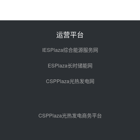
昨天 08-06 10:49
西子洁能中标中广核德令哈50MW
光热示范电站二列蒸汽发生器设备
采购
前天 08-05 17:20
运营平台
亚核阀业中标天山北麓100MW光
热发电工程EPC总承包项目熔盐截
IESPlaza综合能源服务网
止阀、熔盐三偏心蝶阀采购
前天 08-05 17:15
ESPlaza长时储能网
昊森机电中标新疆华电天山北麓基
地100MW光热发电工程EPC总承
CSPPlaza光热发电网
包项目熔盐介质超声波流量计采购
前天 08-05 17:09
节点突破！独山子石化光伏熔盐储
能示范项目电加热器厂房顺利封顶
前天 08-05 14:48
CSPPlaza光热发电商务平台
7400吨！迪尔化工成功签订鲁西火
电机组灵活性改造项目三元液态盐