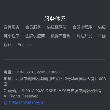
采购合同
前天 08-05 14:12
迪尔化工预中标华能西安热工院
2026-2029年熔盐介质框架协议
服务体系
前天 08-05 11:37
宣传服务
会员服务
供应链网站
会员小程序
供应
中能建华中试研院中标重能新疆
链小程序
金牌供应商
数据库查询
网站开发
平面
100MW光热项目机组调试及性能
试验
设计
English
前天 08-05 10:41
解读丨十五五电源结构优化：光热
规模化助力构建绿色低碳电力供给
格局
前天 08-05 09:11
电话：010-85618022/85618023
地址：北京市朝阳区建国门雅宝路12号华声国际大厦1109A
室
Copyright © 2012-2020 CSPPLAZA光热发电网版权所有
All Rights Reserved.
京ICP备13024512号-4