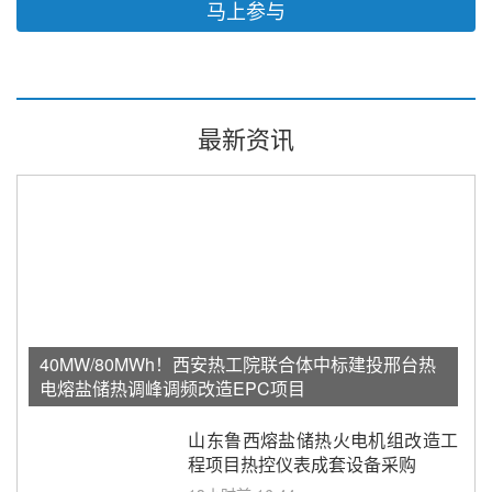
马上参与
最新资讯
40MW/80MWh！西安热工院联合体中标建投邢台热
电熔盐储热调峰调频改造EPC项目
山东鲁西熔盐储热火电机组改造工
程项目热控仪表成套设备采购