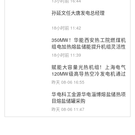
13小时前 16:44
孙延文任大唐发电总经理
18小时前 11:42
350MW！华能西安热工院燃煤机
组电加热熔盐储能提升机组灵活性
改造项目初步设计第三方评审服务
18小时前 11:39
采购
赋能大容量光热机组！上海电气
120MW级高导热空冷发电机通过
型式试验
昨天 08-06 16:55
华电科工金源华电淄博熔盐储热项
目熔盐储罐采购
昨天 08-06 11:47
中国电建中南院吉西基地鲁固直流
100MW光工程性能试验采购