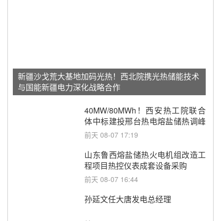
新疆沙戈荒大基地加码光热！西北院携光热储能技术
与国能新疆电力深化战略合作
40MW/80MWh！西安热工院联合
体中标建投邢台热电熔盐储热调峰
调频改造EPC项目
前天 08-07 17:19
山东鲁西熔盐储热火电机组改造工
程项目热控仪表成套设备采购
前天 08-07 16:44
孙延文任大唐发电总经理