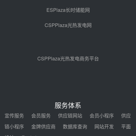
采购
08-05 17:20
ESPlaza长时储能网
亚核阀业中标天山北麓100MW光
热发电工程EPC总承包项目熔盐截
CSPPlaza光热发电网
止阀、熔盐三偏心蝶阀采购
08-05 17:15
昊森机电中标新疆华电天山北麓基
地100MW光热发电工程EPC总承
包项目熔盐介质超声波流量计采购
08-05 17:09
CSPPlaza光热发电商务平台
节点突破！独山子石化光伏熔盐储
能示范项目电加热器厂房顺利封顶
08-05 14:48
7400吨！迪尔化工成功签订鲁西火
电机组灵活性改造项目三元液态盐
服务体系
采购合同
08-05 14:12
宣传服务
会员服务
供应链网站
会员小程序
供应
迪尔化工预中标华能西安热工院
链小程序
金牌供应商
数据库查询
网站开发
平面
2026-2029年熔盐介质框架协议