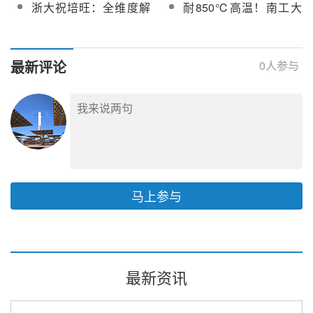
点项目硝酸钾、硝酸钠
东110MW光热项目化盐
破
浙大祝培旺：全维度解
耐850℃高温！南工大
家万户
和化盐服务采购
服务
析熔盐吸热器热应力形
新材料突破光热吸热器
成机制，破解服役寿命
高温瓶颈
核心痛点
最新评论
0
人参与
马上参与
最新资讯