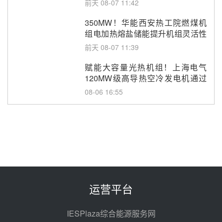
前天 08-07 11:42
350MW！华能西安热工院燃煤机
组电加热熔盐储能提升机组灵活性
改造项目初步设计第三方评审服务
前天 08-07 11:39
采购
赋能大容量光热机组！上海电气
120MW级高导热空冷发电机通过
型式试验
08-06 16:55
华电科工金源华电淄博熔盐储热项
目熔盐储罐采购
08-06 11:47
中国电建中南院吉西基地鲁固直流
100MW光工程性能试验采购
08-06 10:49
运营平台
西子洁能中标中广核德令哈50MW
光热示范电站二列蒸汽发生器设备
IESPlaza综合能源服务网