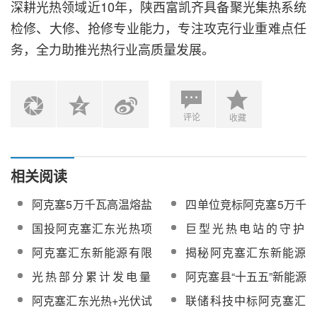
深耕光热领域近10年，陕西富凯齐具备聚光集热系统
检修、大修、抢修专业能力，专注攻克行业重难点任
务，全力助推光热行业高质量发展。
评论
收藏
相关阅读
阿克塞5万千瓦高温熔盐
四单位竞标阿克塞5万千
槽式光热发电项目EPC
瓦高温熔盐槽式光热发
国投阿克塞汇东光热项
巨型光热电站的守护
总承包招标
电项目EPC总承包
目助力绿色低碳转型深
者！央广网探访阿克塞
阿克塞汇东新能源有限
揭秘阿克塞汇东新能源
入推进
汇东新能源光热项目
公司75万千瓦光热+示
光热+光伏试点项目光热
光热部分累计发电量
阿克塞县“十五五”新能源
范项目EPC工程总承包
动力岛及镜场区域安
414.59万千瓦时！阿克
发展规划编制情况推进
阿克塞汇东光热+光伏试
联储科技中标阿克塞汇
热熔盐泵采购
装：0.1毫米的较真与突
塞汇东光热项目点亮千
会召开