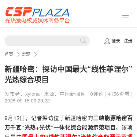
CSPP
登录
|
注册
首页
宏观
新疆哈密：探访中国最大“线性菲涅尔”
光热综合项目
发布者：xylona | 来源：中国新闻网 | 0评论 | 4156查看 |
2025-09-15 09:29:22
9月12日，记者探访位于新疆哈密的
三峡能源哈密百
。该项
万千瓦“光热+光伏”一体化综合能源示范项目
目是