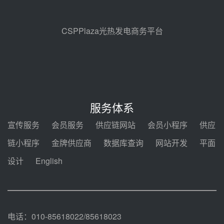
昊森机电中标新疆华电天山北麓基
地100MW光热发电工程EPC总承
包项目熔盐介质超声波流量计采购
08-05 17:09
CSPPlaza光热发电商务平台
节点突破！独山子石化光伏熔盐储
能示范项目电加热器厂房顺利封顶
08-05 14:48
7400吨！迪尔化工成功签订鲁西火
电机组灵活性改造项目三元液态盐
服务体系
采购合同
08-05 14:12
宣传服务
会员服务
供应链网站
会员小程序
供应
迪尔化工预中标华能西安热工院
链小程序
金牌供应商
数据库查询
网站开发
平面
2026-2029年熔盐介质框架协议
设计
English
08-05 11:37
中能建华中试研院中标重能新疆
100MW光热项目机组调试及性能
试验
08-05 10:41
电话：010-85618022/85618023