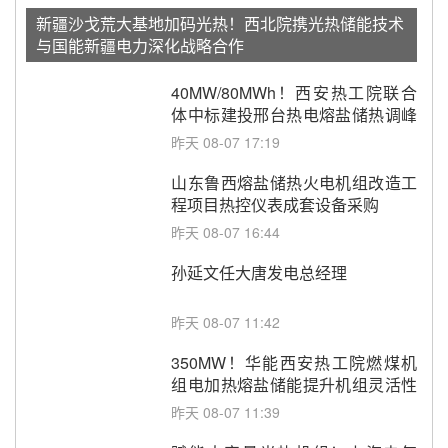
新疆沙戈荒大基地加码光热！西北院携光热储能技术
与国能新疆电力深化战略合作
40MW/80MWh！西安热工院联合
体中标建投邢台热电熔盐储热调峰
调频改造EPC项目
昨天 08-07 17:19
山东鲁西熔盐储热火电机组改造工
程项目热控仪表成套设备采购
昨天 08-07 16:44
孙延文任大唐发电总经理
昨天 08-07 11:42
350MW！华能西安热工院燃煤机
组电加热熔盐储能提升机组灵活性
改造项目初步设计第三方评审服务
昨天 08-07 11:39
采购