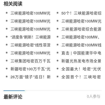
相关阅读
三峡能源哈密100MW光
50个！三峡能源哈密综
热项目分散控制系统
合能源示范项目100MW
三峡能源哈密100MW光
三峡能源哈密100MW光
DCS(含仿真机)采购中
光热项目阀门采购
热项目完成重大节点！
热项目常规岛电伴热采
三峡能源哈密100MW光
三峡能源哈密综合能源
标结果公示
购
热项目液态太阳盐中标
示范项目100MW光热项
“进度条”刷新！三峡能源
三峡能源哈密100MW、
结果公告
目保温材料、常规岛电
哈密100MW光热项目全
格尔木100MW两大光热
三峡能源哈密“线性菲涅
三峡能源哈密100MW线
伴热采购中标公示
面复工
项目提前完成里程碑节
尔”光热综合能源示范项
性菲涅尔式光热发电项
三峡能源哈密100MW光
直击 | 中国能建华中电
点
目即将化盐
目聚光集热系统顺利完
热项目蒸汽吹管工作顺
力试研院攻坚戈壁光热
三峡集团哈密百万千瓦
新疆光热发电市场全景
工
利完成
发电
“光热+光伏”项目实现全
一览
新疆哈密100万千瓦“光
全国最大！哈密“光伏
容量并网发电
伏+光热”项目入选2025
+光热”项目并网满月，
26万面“镜子”追日！新
全国首个！三峡哈密
全球能源互联网“十大引
最高负荷6.2万千瓦
疆哈密100MW线性菲涅
100MW 线性菲涅尔光
领工程”
尔项目实现24小时稳定
热电站 6 月正式商运
供电
最新评论
0
人参与