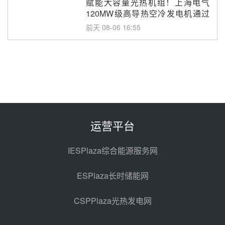
赋能大容量光热机组！上海电气
120MW级高导热空冷发电机通过
型式试验
前天 08-06 16:55
华电科工金源华电淄博熔盐储热项
目熔盐储罐采购
前天 08-06 11:47
中国电建中南院吉西基地鲁固直流
100MW光工程性能试验采购
前天 08-06 10:49
运营平台
西子洁能中标中广核德令哈50MW
光热示范电站二列蒸汽发生器设备
IESPlaza综合能源服务网
采购
08-05 17:20
ESPlaza长时储能网
亚核阀业中标天山北麓100MW光
热发电工程EPC总承包项目熔盐截
CSPPlaza光热发电网
止阀、熔盐三偏心蝶阀采购
08-05 17:15