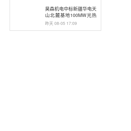
止阀、熔盐三偏心蝶阀采
购
昊森机电中标新疆华电天
山北麓基地100MW光热
发电工程EPC总承包项
昨天 08-05 17:09
目熔盐介质超声波流量计
采购
节点突破！独山子石化光
伏熔盐储能示范项目电加
热器厂房顺利封顶
昨天 08-05 14:48
7400吨！迪尔化工成功
签订鲁西火电机组灵活性
改造项目三元液态盐采购
昨天 08-05 14:12
合同
迪尔化工预中标华能西安
热工院2026-2029年熔盐
介质框架协议
昨天 08-05 11:37
中能建华中试研院中标重
能新疆100MW光热项目
机组调试及性能试验
昨天 08-05 10:41