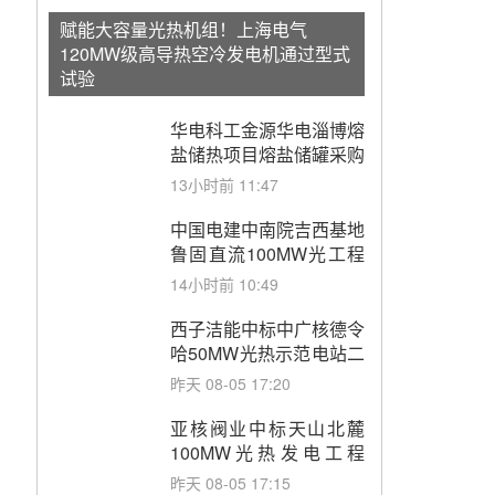
赋能大容量光热机组！上海电气
120MW级高导热空冷发电机通过型式
试验
华电科工金源华电淄博熔
盐储热项目熔盐储罐采购
13小时前 11:47
中国电建中南院吉西基地
鲁固直流100MW光工程
性能试验采购
14小时前 10:49
西子洁能中标中广核德令
哈50MW光热示范电站二
列蒸汽发生器设备采购
昨天 08-05 17:20
亚核阀业中标天山北麓
100MW光热发电工程
EPC总承包项目熔盐截
昨天 08-05 17:15