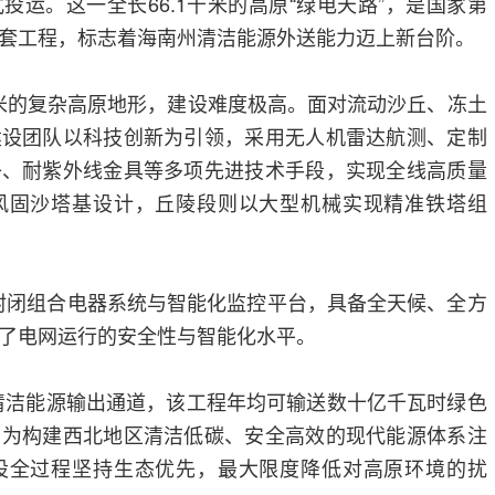
投运。这一全长66.1千米的高原“绿电天路”，是国家第
套工程，标志着海南州清洁能源外送能力迈上新台阶。
50米的复杂高原地形，建设难度极高。面对流动沙丘、冻土
建设团队以科技创新为引领，采用无人机雷达航测、定制
子、耐紫外线金具等多项先进技术手段，实现全线高质量
风固沙塔基设计，丘陵段则以大型机械实现精准铁塔组
S全封闭组合电器系统与智能化监控平台，具备全天候、全方
了电网运行的安全性与智能化水平。
的清洁能源输出通道，该工程年均可输送数十亿千瓦时绿色
，为构建西北地区清洁低碳、安全高效的现代能源体系注
设全过程坚持生态优先，最大限度降低对高原环境的扰