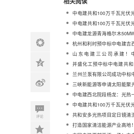
相关阅读
中电建共和100万千瓦光伏
热热控成套设备采购
中电建共和100万千瓦光伏
区建设侧记
中电建龙源青海格尔木50MW/
盐储能工程高低温熔盐储罐
杭州和利时预中标中电建吉
采购
流100MW光热项目全
山东电建三公司承建！
（DCS）二次采购项目
100MW光热项目定日镜组装
并盛化工预中标中电建共和1
项目预热、化盐及升温服务
​兰州兰泵有限公司成功中标
局青海熔盐储能项目熔盐
三峡新能源等申请太阳能聚
目，助力西部能源革命新突
发电系统专利，提高太阳能
中电建西北院段杨龙：光热
光效率
总承包实践
中电建共和100万千瓦光伏
热热控成套设备采购成交公
共和安多光热项目定日镜清
评论
公告
打造国家清洁能源产业高地
业为经济高质量发展注入澎