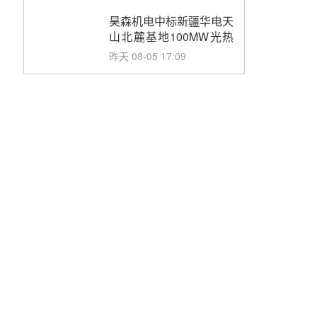
止阀、熔盐三偏心蝶阀采
购
昊森机电中标新疆华电天
山北麓基地100MW光热
发电工程EPC总承包项
昨天 08-05 17:09
目熔盐介质超声波流量计
采购
节点突破！独山子石化光
伏熔盐储能示范项目电加
热器厂房顺利封顶
昨天 08-05 14:48
7400吨！迪尔化工成功
签订鲁西火电机组灵活性
改造项目三元液态盐采购
昨天 08-05 14:12
合同
迪尔化工预中标华能西安
热工院2026-2029年熔盐
介质框架协议
昨天 08-05 11:37
中能建华中试研院中标重
能新疆100MW光热项目
机组调试及性能试验
昨天 08-05 10:41