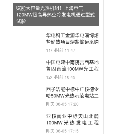
赋能大容量光热机组！上海电气
120MW级高导热空冷发电机通过型式
试验
华电科工金源华电淄博熔
盐储热项目熔盐储罐采购
11小时前 11:47
中国电建中南院吉西基地
鲁固直流100MW光工程
性能试验采购
12小时前 10:49
西子洁能中标中广核德令
哈50MW光热示范电站二
列蒸汽发生器设备采购
昨天 08-05 17:20
亚核阀业中标天山北麓
100MW光热发电工程
EPC总承包项目熔盐截
昨天 08-05 17:15