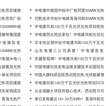
光热项目储换
中电建中南院中标中广核阿里50MW光热
+林芝450MW风光一体化项目可研技术咨
光热项目厂前
可胜技术中标中电建青海共和50MW光热
询
项目镜场备品备件
300MWh熔
中电建共和100万千瓦光伏光热项目吸热
和疏盐罐设备
塔顺利封顶！
西基地鲁固直
中电建西北院总承包！中电建共和光伏光
场控制系统
热项目90万千瓦光伏、330千伏变电站成
中电建若羌
华丰伟业预中标中电建共和100万千瓦光
功并网
突破10万面
伏光热项目光热项目调试技术服务
00MW光热
山东电建三公司承建！中电建若羌
100MW光热项目熔盐罐本体顺利封顶
中电建水电八
关键里程碑！中电建共和100万千瓦光伏
泵设备采购项
光热项目汽轮机扣盖成功
光装置及光热
中国电建光热发电运维关键技术达国际先
破
聚光装置的聚
进水平科技项目通过双验收
一体化项目的
中国大唐科研总院西北院光热-光伏能量管
控算法研究及模型开发服务询比采购
光热项目储换
中电建共和100万千瓦光伏光热项目DCS
示
仿真系统设备采购
洗车采购成交
从全球最大项目到核心技术，西北院与可
胜技术聚焦光热发电合作再升级
！青海光热产
单日发电量达101.33万/kWh！青海共和光
湃绿能
热电站单日发电再攀新峰