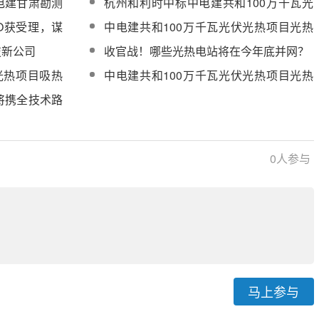
电建甘肃勘测
杭州和利时中标中电建共和100万千瓦光
县揭牌成立
伏光热项目DCS仿真系统设备
PO获受理，谋
中电建共和100万千瓦光伏光热项目光热
合项目
区全站运行、检修维护服务招标
技新公司
收官战！哪些光热电站将在今年底并网？
光热项目吸热
中电建共和100万千瓦光伏光热项目光热
机组涉网试验技术服务采购
将携全技术路
PC2026
0
人参与
马上参与