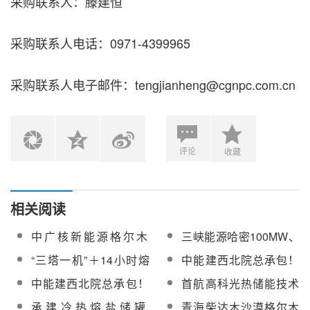
采购联系人：滕建恒
采购联系人电话：0971-4399965
采购联系人电子邮件：tengjianheng@cgnpc.com.cn
评论
收藏
相关阅读
中广核新能源格尔木
三峡能源哈密100MW、
350MW光热发电示范项
格尔木100MW两大光热
“三塔一机”＋14小时熔
中能建西北院总承包！
目可研报告编制及初勘
项目提前完成里程碑节
盐储能系统！青海亿储
三峡能源格尔木100MW
中能建西北院总承包！
首航高科光热储能技术
编制与服务采购
点
格尔木350MW塔式光热
光热项目机组首次整套
三峡能源格尔木100MW
点亮青藏高原 | 三峡格
承建冷热熔盐储罐
青海柴达木沙漠格尔木
发电项目可研报告评审
启动圆满完成