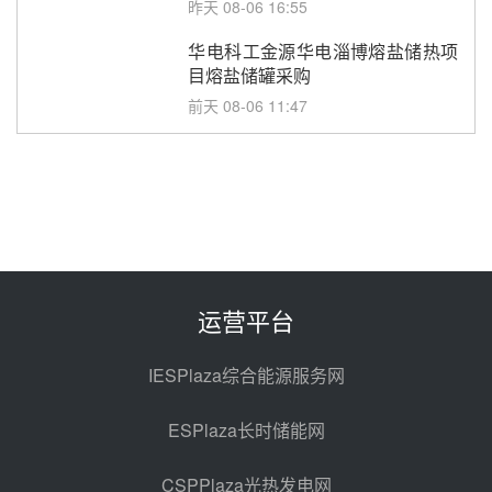
型式试验
昨天 08-06 16:55
华电科工金源华电淄博熔盐储热项
目熔盐储罐采购
前天 08-06 11:47
中国电建中南院吉西基地鲁固直流
100MW光工程性能试验采购
前天 08-06 10:49
西子洁能中标中广核德令哈50MW
光热示范电站二列蒸汽发生器设备
采购
前天 08-05 17:20
运营平台
亚核阀业中标天山北麓100MW光
热发电工程EPC总承包项目熔盐截
IESPlaza综合能源服务网
止阀、熔盐三偏心蝶阀采购
前天 08-05 17:15
ESPlaza长时储能网
昊森机电中标新疆华电天山北麓基
地100MW光热发电工程EPC总承
CSPPlaza光热发电网