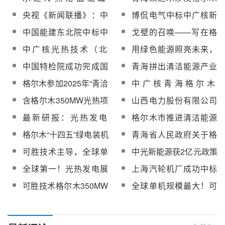
光热项目成功实现全系
尔木塔式熔盐光热项目
EPC，蓝科高新助力三
东基地整体可研内部审
会顺利召开
央视《新闻联播》：中
博侃电气中标中广核新
统投运发电
并网发电
峡格尔木10万千瓦光热
查会在京召开
广核德令哈100万千瓦
能源青海德令哈光储热
中国能建东北院中标中
戈壁的召唤——写在格
工程顺利投运
光热储一体化项目取得
一体化200万千瓦（光
广核青海格尔木350MW
尔木光热项目并网发电
中广核光热技术（北
用绿色能源照亮未来，
新进展
热20万千瓦）项目电伴
光热发电示范项目可研
之际
京）有限公司成立
青海清洁能源装机占比
热设备采购
中国特检院成功完成国
青海拼出清洁能源产业
报告编制及初勘编制与
已达94.6%
内首套槽式光热装置
高地“新”图景
服务采购
格尔木参加2025年“青洽
中广核青海格尔木
RBI工作
会”成果丰硕
350MW光热发电示范项
含格尔木350MW光热项
山西电力股份有限公司
目可研及三大专题报告
目！中广核新能源青海
侯马热电分公司熔盐储
最新研报：光热发电
格尔木市推进清洁能源
评审服务采购
项目电力消纳及市场分
能可研报告编制采购成
——新型电力系统重要
产业高地暨谋划光热基
格尔木“十四五”绿电装机
青海省人民政府关于格
析报告编制服务捆绑采
交候选人公示
构成，未来光电建设中
地建设座谈会召开
超千万瓦！多个光热熔
尔木350MW塔式光热发
购
可胜技术主导，全球单
中光新能源获2亿元政策
坚力量【附下载，共30
盐项目入链落地，构建
电项目建设用地的批复
体规模最大光热电站即
性金融工具，将用于青
页】
全球第一！光热发电展
上海汽轮机厂成功中标
安全能源体系
将在青海开建
海350MW光热发电项目
现“中国技术”
格尔木350MW光热项目
可胜技术格尔木350MW
全球单机规模最大！可
汽轮发电机组
塔式光热发电项目进入
胜技术格尔木350MW塔
主体工程施工阶段
式光热发电项目三座吸
热塔基础全部“出零米”