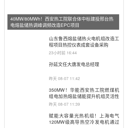
40MW/80MWh！西安热工院联合体中标建投邢台热
电熔盐储热调峰调频改造EPC项目
山东鲁西熔盐储热火电机组改造工
程项目热控仪表成套设备采购
23小时前 16:44
孙延文任大唐发电总经理
昨天 08-07 11:42
350MW！华能西安热工院燃煤机
组电加热熔盐储能提升机组灵活性
改造项目初步设计第三方评审服务
昨天 08-07 11:39
采购
赋能大容量光热机组！上海电气
120MW级高导热空冷发电机通过