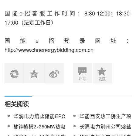
国能e招客服工作时间：8:30-12:00；13:30-
17:00（法定工作日）
国能e招登录网址：
http://www.chnenergybidding.com.cn
评论
收藏
相关阅读
华润电力熔盐储能EPC
华能西安热工院生产项
工程监理服务项目结果
目500MW/2000MWh熔
榆神榆横2×350MW热电
长源电力荆州公司熔盐
公告
盐储能中心项目熔盐泵
联产工程熔盐储能项目
储能项目2713吨三元盐