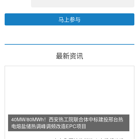
马上参与
最新资讯
40MW/80MWh！西安热工院联合体中标建投邢台热
电熔盐储热调峰调频改造EPC项目