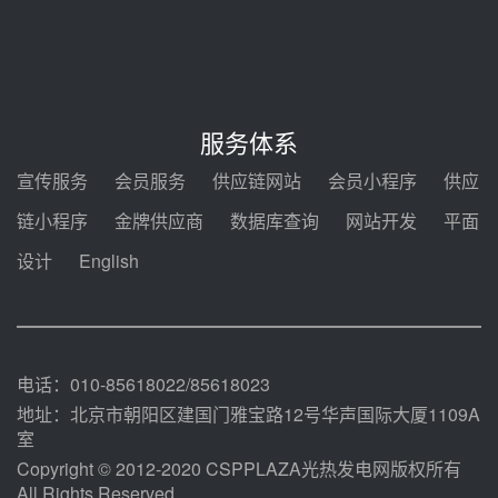
7400吨！迪尔化工成功签订鲁西火
电机组灵活性改造项目三元液态盐
采购合同
前天 08-05 14:12
迪尔化工预中标华能西安热工院
2026-2029年熔盐介质框架协议
服务体系
前天 08-05 11:37
宣传服务
会员服务
供应链网站
会员小程序
供应
中能建华中试研院中标重能新疆
链小程序
金牌供应商
数据库查询
网站开发
平面
100MW光热项目机组调试及性能
试验
设计
English
前天 08-05 10:41
解读丨十五五电源结构优化：光热
规模化助力构建绿色低碳电力供给
格局
前天 08-05 09:11
电话：010-85618022/85618023
地址：北京市朝阳区建国门雅宝路12号华声国际大厦1109A
室
Copyright © 2012-2020 CSPPLAZA光热发电网版权所有
All Rights Reserved.