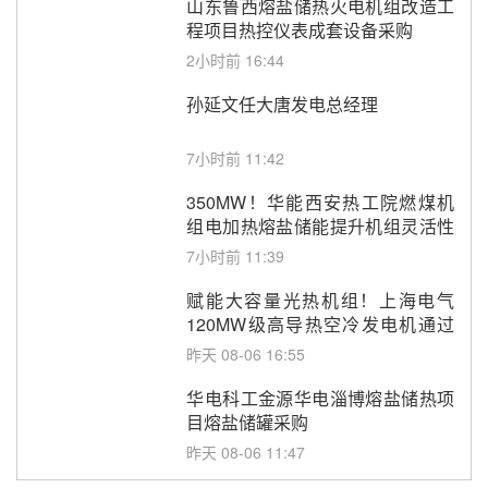
山东鲁西熔盐储热火电机组改造工
程项目热控仪表成套设备采购
2小时前 16:44
孙延文任大唐发电总经理
7小时前 11:42
350MW！华能西安热工院燃煤机
组电加热熔盐储能提升机组灵活性
改造项目初步设计第三方评审服务
7小时前 11:39
采购
赋能大容量光热机组！上海电气
120MW级高导热空冷发电机通过
型式试验
昨天 08-06 16:55
华电科工金源华电淄博熔盐储热项
目熔盐储罐采购
昨天 08-06 11:47