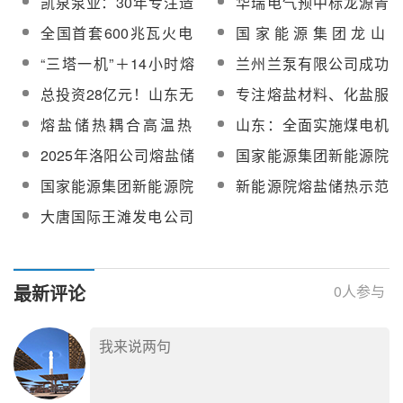
凯泉泵业：30年专注造
华瑞电气预中标龙源青
候选人公示
预留进口、国产阀门等
采购
泵，打开光热熔盐储能
海格尔木5万千瓦熔盐储
全国首套600兆瓦火电
国家能源集团龙山
采购
新市场
能项目高压给水电加热
机组抽汽熔盐储能辅助
600MW火电抽汽熔盐储
“三塔一机”＋14小时熔
兰州兰泵有限公司成功
器
调峰项目顶峰运行
能项目正式投运
盐储能系统！青海亿储
中标华能西安热工院生
总投资28亿元！山东无
专注熔盐材料、化盐服
格尔木350MW塔式光热
产项目
棣300MW/4000MWH新
务！奥博储能将鼎力支
熔盐储热耦合高温热
山东：全面实施煤电机
发电项目可研报告评审
500MW/2000MWh熔盐
型压缩二氧化碳熔盐储
持2025第十二届中国国
泵！国内首个多元热储
组“三改联动”，推进热电
会顺利召开
储能中心项目，助力能
2025年洛阳公司熔盐储
国家能源集团新能源院
能绿色蒸汽示范项目签
际光热大会召开
绿色蒸汽示范项目正式
协同、熔盐储热等热电
源变革新征程
热解耦、高效调节项目
“热力电池”(卡诺电池)、
约
国家能源集团新能源院
新能源院熔盐储热示范
投运
解耦技术示范
可行性研究编制询价采
熔盐储热项目设计咨询
熔盐储热示范工程调试
工程调试技术服务采购
大唐国际王滩发电公司
购
研究服务招标
技术服务采购
中标候选人公示
120MW/480MWh熔盐
储热项目EPC总承包招
标
最新评论
0
人参与