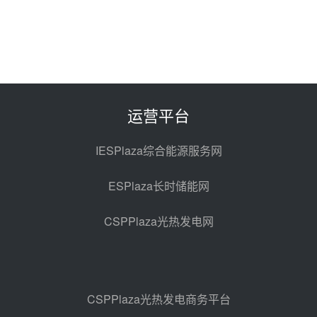
中国电建中南院吉西基地鲁固直流
100MW光工程性能试验采购
昨天 08-06 10:49
西子洁能中标中广核德令哈50MW
光热示范电站二列蒸汽发生器设备
采购
前天 08-05 17:20
运营平台
亚核阀业中标天山北麓100MW光
热发电工程EPC总承包项目熔盐截
IESPlaza综合能源服务网
止阀、熔盐三偏心蝶阀采购
前天 08-05 17:15
ESPlaza长时储能网
昊森机电中标新疆华电天山北麓基
地100MW光热发电工程EPC总承
CSPPlaza光热发电网
包项目熔盐介质超声波流量计采购
前天 08-05 17:09
节点突破！独山子石化光伏熔盐储
能示范项目电加热器厂房顺利封顶
前天 08-05 14:48
CSPPlaza光热发电商务平台