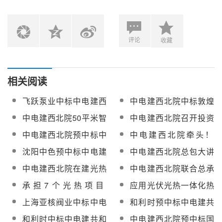
评论
收藏
相关阅读
飞跃泵业中标中电建西
中电建西北院中标敦煌
北院青豫直流二期10万
光热及（100MW）光热
中电建西北院50平米智
中电建西北院召开投资
千瓦光热工程疏盐泵
发电科技项目设计服务
能定日镜及镜场控制系
与造价专业委员会第八
中电建西北院预中标中
中电建西北院牵头！
统实证研究项目蒸汽发
届委员会第一次全体会
广核新能源德令哈尕海
《塔式太阳能安全高效
沈阳中色预中标中电建
中电建西北院总包大讲
生器设备采购项目竞谈
议暨技术交流会
240万千瓦风光热储虚
光热转化与存储关键技
西北院50平米智能定日
堂 | 太阳能热发电工程
公告
中电建西北院在建光热
中电建西北院联合总承
拟电厂调峰项目建议书
术及应用》获奖
镜及镜场控制系统实证
概算定额
项目相继实现重要节点
包！三峡能源青豫直流
编制服务采购
承担7个光热项目
应用光伏光热一体化热
研究项目熔盐管道及设
目标
100MW光热工程倒送电
EPC！中电建西北院携
泵系统！华北油田累计
备电伴热采购
上海亚核阀业中标中电
和利时预中标中电建共
一次成功
多个“多能互补”实践案例
节电超14万kWh
建共和100万千瓦光伏
和100万千瓦光伏光热
和利时中标中电建共和
中电建西北院预中标国
亮相现代能源展