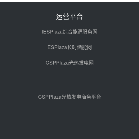
光热示范电站二列蒸汽发生器设备
采购
前天 08-05 17:20
运营平台
亚核阀业中标天山北麓100MW光
热发电工程EPC总承包项目熔盐截
IESPlaza综合能源服务网
止阀、熔盐三偏心蝶阀采购
前天 08-05 17:15
ESPlaza长时储能网
昊森机电中标新疆华电天山北麓基
地100MW光热发电工程EPC总承
CSPPlaza光热发电网
包项目熔盐介质超声波流量计采购
前天 08-05 17:09
节点突破！独山子石化光伏熔盐储
能示范项目电加热器厂房顺利封顶
08-05 14:48
CSPPlaza光热发电商务平台
7400吨！迪尔化工成功签订鲁西火
电机组灵活性改造项目三元液态盐
采购合同
08-05 14:12
迪尔化工预中标华能西安热工院