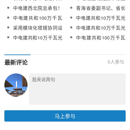
光热项目熔盐蝶阀设备
项目分散控制系统DCS
100万千瓦光伏光热项
能宁湘直流配套红寺堡
中电建西北院总承包！
青海省委副书记、省长
采购
设备
目分散控制系统DCS设
100万千瓦光伏基地项
中电建共和100万千瓦
罗东川赴中电建共和光
中电建共和100万千瓦
中电建共和10万千瓦光
备
目可研及勘察设计服务
光伏光热项目正加紧建
伏光热项目、共和昱渊
光伏光热项目预热、化
热项目建设纪实
采用模块化塔镜协同设
中电建共和10万千瓦光
设
光热电站现场调研
盐及升温服务招标
计，中电建100MW光热
热项目调试技术服务招
中电建共和10万千瓦光
中电建共和100万千瓦
项目建设正在加速推进
标
热项目吸热塔浇筑至
光伏光热项目厂前区建
150米
设侧记
最新评论
0
人参与
马上参与