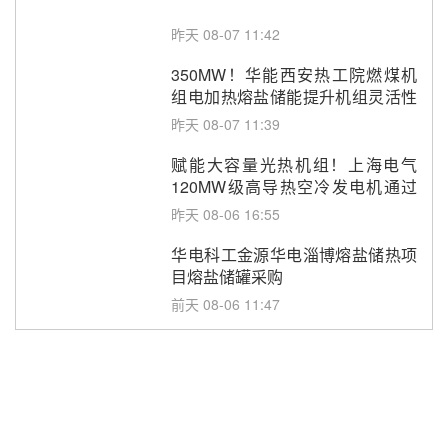
昨天 08-07 11:42
350MW！华能西安热工院燃煤机
组电加热熔盐储能提升机组灵活性
改造项目初步设计第三方评审服务
昨天 08-07 11:39
采购
赋能大容量光热机组！上海电气
120MW级高导热空冷发电机通过
型式试验
昨天 08-06 16:55
华电科工金源华电淄博熔盐储热项
目熔盐储罐采购
前天 08-06 11:47
中国电建中南院吉西基地鲁固直流
100MW光工程性能试验采购
前天 08-06 10:49
西子洁能中标中广核德令哈50MW