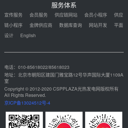
2026-2029年熔盐介质框架协议
服务体系
08-05 11:37
宣传服务
会员服务
供应链网站
会员小程序
供应
中能建华中试研院中标重能新疆
链小程序
金牌供应商
数据库查询
网站开发
平面
100MW光热项目机组调试及性能
试验
设计
English
08-05 10:41
解读丨十五五电源结构优化：光热
规模化助力构建绿色低碳电力供给
格局
08-05 09:11
电话：010-85618022/85618023
地址：北京市朝阳区建国门雅宝路12号华声国际大厦1109A
室
Copyright © 2012-2020 CSPPLAZA光热发电网版权所有
All Rights Reserved.
京ICP备13024512号-4