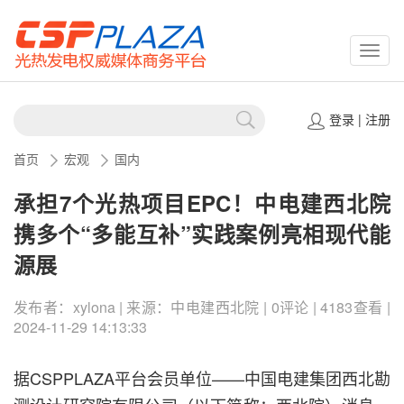
CSPP
登录
|
注册
首页
宏观
国内
承担7个光热项目EPC！中电建西北院
携多个“多能互补”实践案例亮相现代能
源展
发布者：xylona | 来源：中电建西北院 | 0评论 | 4183查看 |
2024-11-29 14:13:33
据CSPPLAZA平台会员单位——中国电建集团西北勘