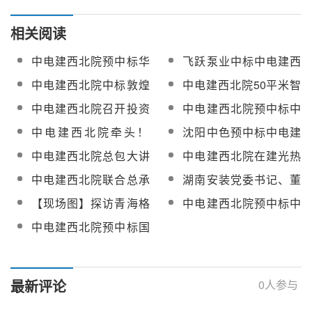
相关阅读
中电建西北院预中标华
飞跃泵业中标中电建西
电当雄1GW光热光伏一
北院青豫直流二期10万
中电建西北院中标敦煌
中电建西北院50平米智
体化项目可研及前期设
千瓦光热工程疏盐泵
光热及（100MW）光热
能定日镜及镜场控制系
中电建西北院召开投资
中电建西北院预中标中
计
发电科技项目设计服务
统实证研究项目蒸汽发
与造价专业委员会第八
广核新能源德令哈尕海
中电建西北院牵头！
沈阳中色预中标中电建
生器设备采购项目竞谈
届委员会第一次全体会
240万千瓦风光热储虚
《塔式太阳能安全高效
西北院50平米智能定日
公告
中电建西北院总包大讲
中电建西北院在建光热
议暨技术交流会
拟电厂调峰项目建议书
光热转化与存储关键技
镜及镜场控制系统实证
堂 | 太阳能热发电工程
项目相继实现重要节点
编制服务采购
中电建西北院联合总承
湖南安装党委书记、董
术及应用》获奖
研究项目熔盐管道及设
概算定额
目标
包！三峡能源青豫直流
事长成立强受邀出席阿
备电伴热采购
【现场图】探访青海格
中电建西北院预中标中
100MW光热工程倒送电
克塞项目全容量并网发
尔木世界首个风光热储
电建共和100万千瓦光
中电建西北院预中标国
一次成功
电仪式
多能互补项目
伏光热项目330kV输变
能宁湘直流配套红寺堡
电送出EPC总承包
100万千瓦光伏基地项
目可研及勘察设计服务
最新评论
0
人参与