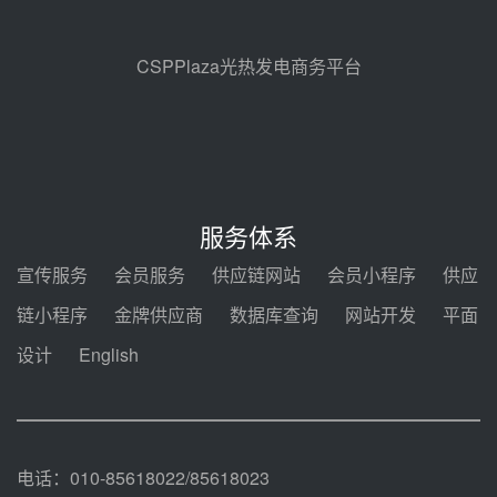
节点突破！独山子石化光伏熔盐储
能示范项目电加热器厂房顺利封顶
08-05 14:48
CSPPlaza光热发电商务平台
7400吨！迪尔化工成功签订鲁西火
电机组灵活性改造项目三元液态盐
采购合同
08-05 14:12
迪尔化工预中标华能西安热工院
2026-2029年熔盐介质框架协议
服务体系
08-05 11:37
宣传服务
会员服务
供应链网站
会员小程序
供应
中能建华中试研院中标重能新疆
链小程序
金牌供应商
数据库查询
网站开发
平面
100MW光热项目机组调试及性能
试验
设计
English
08-05 10:41
解读丨十五五电源结构优化：光热
规模化助力构建绿色低碳电力供给
格局
08-05 09:11
电话：010-85618022/85618023