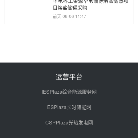
华电科工金源华电淄博熔盐储热项
目熔盐储罐采购
前天 08-06 11:47
中国电建中南院吉西基地鲁固直流
100MW光工程性能试验采购
前天 08-06 10:49
西子洁能中标中广核德令哈50MW
光热示范电站二列蒸汽发生器设备
采购
前天 08-05 17:20
运营平台
亚核阀业中标天山北麓100MW光
热发电工程EPC总承包项目熔盐截
IESPlaza综合能源服务网
止阀、熔盐三偏心蝶阀采购
前天 08-05 17:15
ESPlaza长时储能网
昊森机电中标新疆华电天山北麓基
地100MW光热发电工程EPC总承
CSPPlaza光热发电网
包项目熔盐介质超声波流量计采购
前天 08-05 17:09