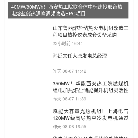
40MW/80MWh！西安热工院联合体中标建投邢台热
电熔盐储热调峰调频改造EPC项目
山东鲁西熔盐储热火电机组改造工
程项目热控仪表成套设备采购
23小时前 16:44
孙延文任大唐发电总经理
昨天 08-07 11:42
350MW！华能西安热工院燃煤机
组电加热熔盐储能提升机组灵活性
改造项目初步设计第三方评审服务
昨天 08-07 11:39
采购
赋能大容量光热机组！上海电气
120MW级高导热空冷发电机通过
型式试验
昨天 08-06 16:55