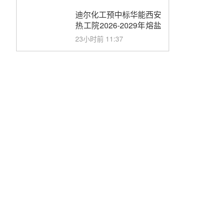
合同
迪尔化工预中标华能西安
热工院2026-2029年熔盐
介质框架协议
23小时前 11:37
中能建华中试研院中标重
能新疆100MW光热项目
机组调试及性能试验
昨天 08-05 10:41
解读丨十五五电源结构优
化：光热规模化助力构建
绿色低碳电力供给格局
昨天 08-05 09:11
华能西安热工院熔盐电伴
热三年框架协议项目中标
候选人公示
昨天 08-04 11:33
350MW光热大基地建设
提速！哈锅中标格尔木项
目蒸汽发生系统
前天 08-04 09:54