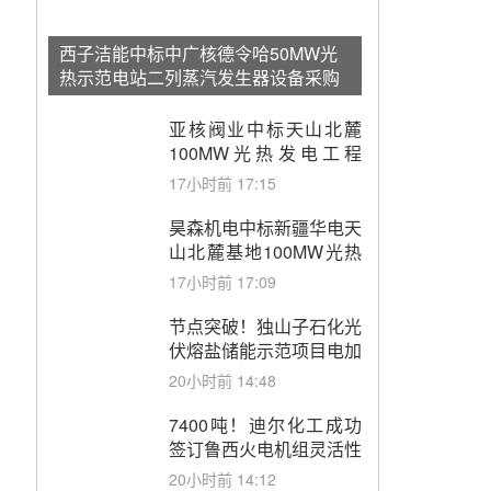
西子洁能中标中广核德令哈50MW光
热示范电站二列蒸汽发生器设备采购
亚核阀业中标天山北麓
100MW光热发电工程
EPC总承包项目熔盐截
17小时前 17:15
止阀、熔盐三偏心蝶阀采
购
昊森机电中标新疆华电天
山北麓基地100MW光热
发电工程EPC总承包项
17小时前 17:09
目熔盐介质超声波流量计
采购
节点突破！独山子石化光
伏熔盐储能示范项目电加
热器厂房顺利封顶
20小时前 14:48
7400吨！迪尔化工成功
签订鲁西火电机组灵活性
改造项目三元液态盐采购
20小时前 14:12