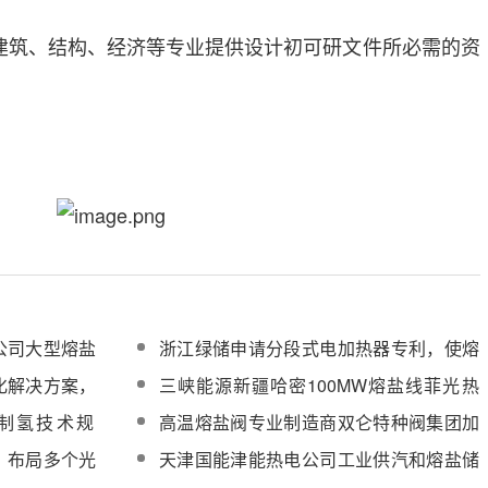
建筑、结构、经济等专业提供设计初可研文件所必需的资
公司大型熔盐
浙江绿储申请分段式电加热器专利，使熔
略优化研究服
盐出口温度相对稳定
化解决方案，
三峡能源新疆哈密100MW熔盐线菲光热
大塔式光热发
项目反射镜安装有序推进
制氢技术规
高温熔盐阀专业制造商双仑特种阀集团加
能系统技术规
入CSPPLAZA会员单位
，布局多个光
天津国能津能热电公司工业供汽和熔盐储
采购
能可研服务询价采购