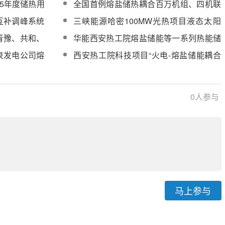
25年度储热用
全国首例熔盐储热耦合百万机组、四机联
调汽水电控调频调峰示范项目投产
互补调峰系统
三峡能源哈密100MW光热项目液态太阳
盐中标结果公告
青豫、共和、
华能西安热工院熔盐储能等一系列热能储
盐管采购
能技术，打造绿色电力新引擎
泉发电公司熔
西安热工院科技项目“火电-熔盐储能耦合
研究报告编制
系统介质研发”顺利通过验收
0
人参与
马上参与