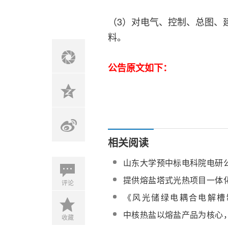
（3）对电气、控制、总图、
料。
公告原文如下：
相关阅读
山东大学预中标电科院电研
储热系统关键设备及运行策
提供熔盐塔式光热项目一体
评论
务
和利时助力国内单机规模最
《风光储绿电耦合电解槽
电项目并网发电
范》、《光热发电熔盐储
中核热盐以熔盐产品为核心
收藏
范》团体标准编制技术服务
热项目熔盐供应