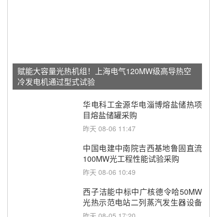
赋能大容量光热机组！上海电气120MW级高导热空
冷发电机通过型式试验
华电科工金源华电淄博熔盐储热项
目熔盐储罐采购
昨天 08-06 11:47
中国电建中南院吉西基地鲁固直流
100MW光工程性能试验采购
昨天 08-06 10:49
西子洁能中标中广核德令哈50MW
光热示范电站二列蒸汽发生器设备
采购
昨天 08-05 17:20