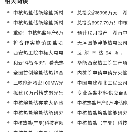
相关阅读
中核热盐储能熔盐新材
总投资约6998万元！湖
料建设项目EPC工程总
南中核热盐科技有限公
中核热盐储能熔盐新材
总投资6997.79万！中核
承包招标
司储能熔盐新材料项目
料建设项目EPC工程总
热盐公司储能熔盐新材
重磅！中核热盐年产6万
预计12月投产！湖南中
启动
承包中标结果公示
料建设项目开工仪式顺
吨储能熔盐新材料项目
核热盐储能熔盐新材料
将合作实施硝酸盐项
天津国能津能热电公司
利举行
全面开工建设
项目正按计划稳步推进
目，中核热盐与皖北煤
工业供汽和熔盐储能可
西安热工院中标大屯电
反射率达94％，
电宁夏润夏签约
研服务询价采购
热新能源高电压直驱加
CCTV13走进荒漠中的
和云“斗智斗勇”，看光热
华能西安热工院生产项
热熔盐的综合能源系统
11960朵“向日葵”
电站云朵预测师“追云逐
目2025年度储热用熔盐
全国首例熔盐储热耦合
内蒙院申请申请光火储
预可研项目工艺系统
日”
框架协议招标
百万机组、四机联调汽
耦合互补调峰系统专利
三峡能源哈密100MW光
中国电建湖北工程公司
水电控调频调峰示范项
热项目液态太阳盐中标
青海青豫、共和、德令
拟建10万㎡槽式聚光集
专业熔盐材料供应商&
目投产
结果公告
哈光热发电项目高温熔
热系统！中核汇能金塔
化盐服务商奥博储能加
中核熔盐储存重大危险
中核热盐年产6万吨储能
盐管采购
县160万千瓦清洁能源
入CSPPLAZA会员单位
源评估采购项目结果公
熔盐新材料项目计划3月
中核热盐熔盐储能研究
中核热盐熔盐储能研究
保障项目稳步推进！
告
试生产
中心初步设计服务（第
中心初步设计服务（第
中核热盐(宁夏)科技有限
中核热盐（宁夏）科技
二次）采购中标候选人
二次）采购中标结果公
公司熔盐储能研究中心
有限公司熔盐储能研究