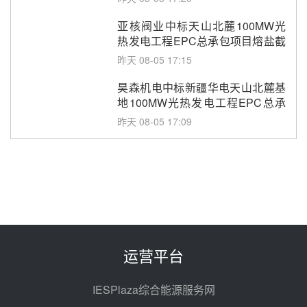
亚核阀业中标天山北麓100MW光
热发电工程EPC总承包项目熔盐截
止阀、熔盐三偏心蝶阀采购
昨天 08-05 17:15
昊森机电中标新疆华电天山北麓基
地100MW光热发电工程EPC总承
包项目熔盐介质超声波流量计采购
昨天 08-05 17:09
节点突破！独山子石化光伏熔盐储
能示范项目电加热器厂房顺利封顶
前天 08-05 14:48
7400吨！迪尔化工成功签订鲁西火
电机组灵活性改造项目三元液态盐
采购合同
前天 08-05 14:12
运营平台
迪尔化工预中标华能西安热工院
2026-2029年熔盐介质框架协议
IESPlaza综合能源服务网
前天 08-05 11:37