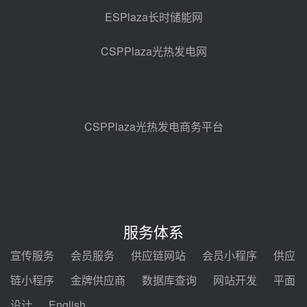
ESPlaza长时储能网
中能建华中试研院中标重能新疆
100MW光热项目机组调试及性能
CSPPlaza光热发电网
试验
前天 08-05 10:41
解读丨十五五电源结构优化：光热
规模化助力构建绿色低碳电力供给
格局
前天 08-05 09:11
CSPPlaza光热发电商务平台
华能西安热工院熔盐电伴热三年框
架协议项目中标候选人公示
08-04 11:33
350MW光热大基地建设提速！哈
锅中标格尔木项目蒸汽发生系统
服务体系
08-04 09:54
宣传服务
会员服务
供应链网站
会员小程序
供应
甘肃建投安装公司赴京洽谈，深化
链小程序
金牌供应商
数据库查询
网站开发
平面
瓜州、博州光热项目战略合作
设计
English