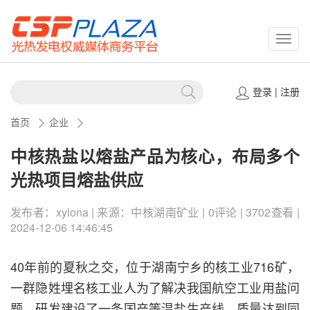
CSPP
登录
|
注册
首页
企业
中核热盐以熔盐产品为核心，布局多个
光热项目熔盐供应
发布者：xylona | 来源：中核湖南矿业 | 0评论 | 3702查看 |
2024-12-06 14:46:45
40年前的夏秋之交，位于湖南宁乡的核工业716矿，
一群隐姓埋名核工业人为了解决我国航空工业用盐问
题，研发建设了一条国产等温盐生产线，质量达到同