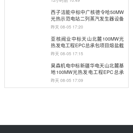
12小时前 10:49
西子洁能中标中广核德令哈50MW
光热示范电站二列蒸汽发生器设备
采购
昨天 08-05 17:20
亚核阀业中标天山北麓100MW光
热发电工程EPC总承包项目熔盐截
止阀、熔盐三偏心蝶阀采购
昨天 08-05 17:15
昊森机电中标新疆华电天山北麓基
地100MW光热发电工程EPC总承
包项目熔盐介质超声波流量计采购
昨天 08-05 17:09
节点突破！独山子石化光伏熔盐储
能示范项目电加热器厂房顺利封顶
昨天 08-05 14:48
7400吨！迪尔化工成功签订鲁西火
电机组灵活性改造项目三元液态盐
采购合同