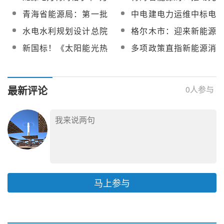
项目蒸汽发生器设备
量计（熔盐侧）设备采
千瓦熔盐储能工程场区
热及新型储能等多种储
青海省能源局：第一批
中电建电力运维中标电
购
PC总承包招标
能技术示范，初步形成
大基地640万千瓦建成
建青海共和50MW光热
水电水利规划设计总院
格尔木市：迎来新能源
储能多元化发展格局
投产，光热项目正加快
发电项目2025-2027年
新能源研究院陆上能源
产业发展的最好时期，
新国标！《太阳能光热
多项政策直指新能源消
建设
生产运维服务
部主任王昊轶：加强光
将成为全省主力军
发电站储热/传热用工作
纳难点
热发电、风电、光伏一
介质技术要求熔盐》已
体化开发
正式发布实施
最新评论
0
人参与
马上参与