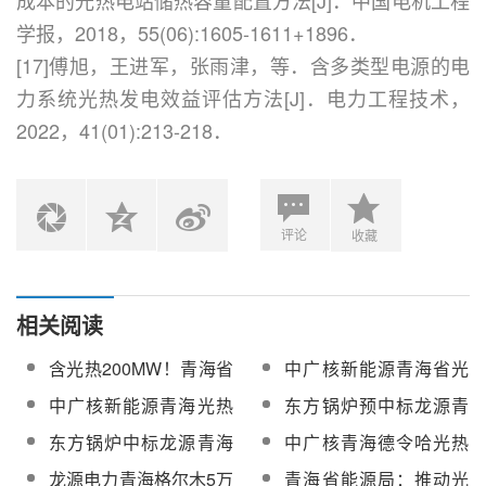
成本的光热电站储热容量配置方法[J]．中国电机工程
学报，2018，55(06):1605-1611+1896．
[17]傅旭，王进军，张雨津，等．含多类型电源的电
力系统光热发电效益评估方法[J]．电力工程技术，
2022，41(01):213-218．
评论
收藏
相关阅读
含光热200MW！青海省
中广核新能源青海省光
沙戈荒大基地节地评价
热项目政策建议报告编
中广核新能源青海光热
东方锅炉预中标龙源青
技术咨询招标
制技术服务询价公告
试验基地建安工程竞谈
海格尔木5万千瓦熔盐储
东方锅炉中标龙源青海
中广核青海德令哈光热
公告
能项目蒸汽发生器设备
格尔木5万千瓦熔盐储能
20万千瓦项目超声波流
龙源电力青海格尔木5万
青海省能源局：推动光