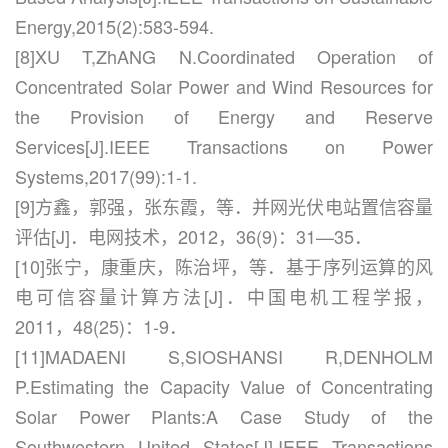
Energy,2015(2):583-594.
[8]XU T,ZhANG N.Coordinated Operation of
Concentrated Solar Power and Wind Resources for
the Provision of Energy and Reserve
Services[J].IEEE Transactions on Power
Systems,2017(99):1-1.
[9]方鑫，郭强，张东霞，等．并网光伏电站置信容量
评估[J]．电网技术，2012，36(9)：31—35．
[10]张宁，康重庆，陈治坪，等．基于序列运算的风
电可信容量计算方法[J]．中国电机工程学报，
2011，48(25)：1-9．
[11]MADAENI S,SIOSHANSI R,DENHOLM
P.Estimating the Capacity Value of Concentrating
Solar Power Plants:A Case Study of the
Southwestern United States[J].IEEE Transactions