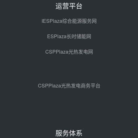
昨天 08-05 14:12
运营平台
迪尔化工预中标华能西安热工院
2026-2029年熔盐介质框架协议
IESPlaza综合能源服务网
昨天 08-05 11:37
ESPlaza长时储能网
中能建华中试研院中标重能新疆
100MW光热项目机组调试及性能
CSPPlaza光热发电网
试验
昨天 08-05 10:41
解读丨十五五电源结构优化：光热
规模化助力构建绿色低碳电力供给
格局
昨天 08-05 09:11
CSPPlaza光热发电商务平台
华能西安热工院熔盐电伴热三年框
架协议项目中标候选人公示
前天 08-04 11:33
350MW光热大基地建设提速！哈
锅中标格尔木项目蒸汽发生系统
服务体系