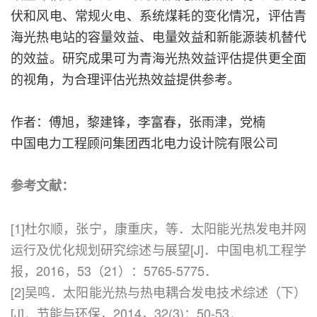
伏和风电、常规火电、系统煤耗的变化情况，评估青
海光热电站的容量效益、电量效益和新能源装机替代
的效益。研究成果可为青海光热效益评估提供更全面
的视角，为合理评估光热效益提供参考。
作者：傅旭，黎建锋，李富春，张雨津，党楠
中国电力工程顾问集团西北电力设计院有限公司
参考文献：
[1]杜尔顺，张宁，康重庆，等．太阳能光热发电并网
运行及优化规划研究综述与展望[J]．中国电机工程学
报，2016，53（21）：5765-5775．
[2]吴鸣．太阳能光热与热电耦合发电技术综述（下）
[J]．节能与环保，2014，32(3)：50-53．