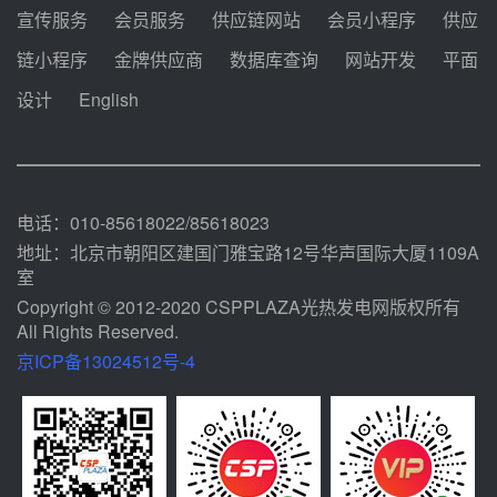
前天 08-04 09:54
宣传服务
会员服务
供应链网站
会员小程序
供应
甘肃建投安装公司赴京洽谈，深化
链小程序
金牌供应商
数据库查询
网站开发
平面
瓜州、博州光热项目战略合作
设计
English
前天 08-04 09:27
新型电力系统建设“十五五”规划印
发！明确推动光热发电规模化发展
前天 08-04 09:16
电话：010-85618022/85618023
地址：北京市朝阳区建国门雅宝路12号华声国际大厦1109A
室
Copyright © 2012-2020 CSPPLAZA光热发电网版权所有
All Rights Reserved.
京ICP备13024512号-4