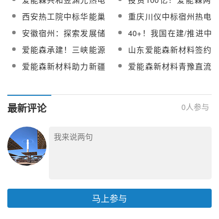
体化等项目建设
程储罐预热、化盐及升
区朱胜勇一行走访深圳
站补盐化盐项目顺利进
个高温熔盐独立调峰调
西安热工院中标华能巢
重庆川仪中标宿州热电
温工程施工
爱能森控股集团
场
频储能电站项目进一步
湖基于熔盐储热的机组
基于熔盐储热的煤电灵
安徽宿州：探索发展储
40+！我国在建/推进中
推进
灵活性综合提升改造可
活性关键技术研究及示
能系统、熔盐储能等储
熔盐储能（非光热发
爱能森承建！三峡能源
山东爱能森新材料签约
行性研究报告编制
范应用项目熔盐系统阀
能集成设备及技术发展
电）项目统计
青豫直流二期10万千瓦
中能储，携手推进当阳
门
爱能森新材料助力新疆
爱能森新材料青豫直流
光热项目熔盐共晶工程
储能电站项目
吐鲁番光热光伏项目完
光热项目储罐预热及熔
进行中
成15000吨熔盐共晶任
盐共晶工程圆满完成
务
最新评论
0
人参与
马上参与