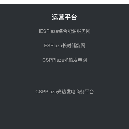
100MW光工程性能试验采购
前天 08-06 10:49
运营平台
西子洁能中标中广核德令哈50MW
光热示范电站二列蒸汽发生器设备
IESPlaza综合能源服务网
采购
前天 08-05 17:20
ESPlaza长时储能网
亚核阀业中标天山北麓100MW光
热发电工程EPC总承包项目熔盐截
CSPPlaza光热发电网
止阀、熔盐三偏心蝶阀采购
前天 08-05 17:15
昊森机电中标新疆华电天山北麓基
地100MW光热发电工程EPC总承
包项目熔盐介质超声波流量计采购
前天 08-05 17:09
CSPPlaza光热发电商务平台
节点突破！独山子石化光伏熔盐储
能示范项目电加热器厂房顺利封顶
08-05 14:48
7400吨！迪尔化工成功签订鲁西火