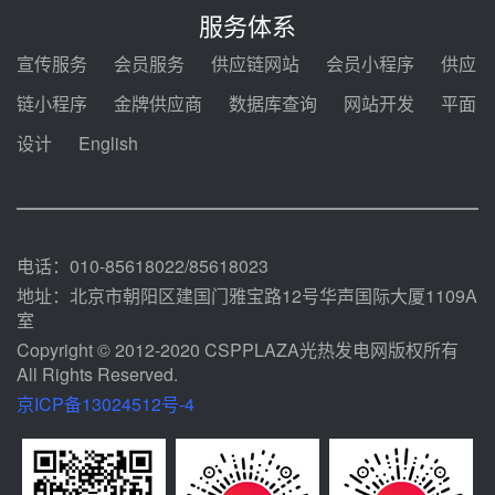
电机组灵活性改造项目三元液态盐
服务体系
采购合同
08-05 14:12
宣传服务
会员服务
供应链网站
会员小程序
供应
迪尔化工预中标华能西安热工院
链小程序
金牌供应商
数据库查询
网站开发
平面
2026-2029年熔盐介质框架协议
设计
English
08-05 11:37
中能建华中试研院中标重能新疆
100MW光热项目机组调试及性能
试验
08-05 10:41
电话：010-85618022/85618023
地址：北京市朝阳区建国门雅宝路12号华声国际大厦1109A
室
Copyright © 2012-2020 CSPPLAZA光热发电网版权所有
All Rights Reserved.
京ICP备13024512号-4