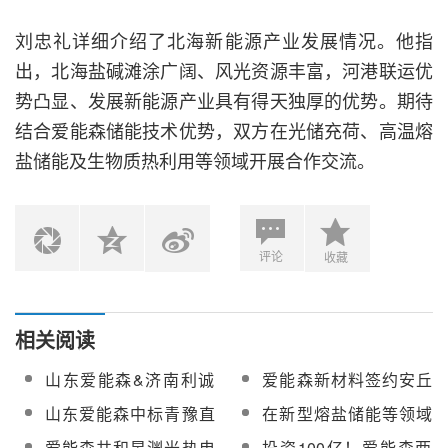
刘忠礼详细介绍了北海新能源产业发展情况。他指
出，北海盐碱滩涂广阔、风光资源丰富，河港联运优
势凸显、发展新能源产业具有得天独厚的优势。期待
结合爱能森储能技术优势，双方在光储充荷、高温熔
盐储能及生物质热利用等领域开展合作交流。
评论
收藏
相关阅读
山东爱能森&济南利诚
爱能森新材料签约安丘
健康集团签署战略合作
市“高温熔盐+”电站熔盐
山东爱能森中标青豫直
在新型熔盐储能等领域
协议，推进风光热储一
材料与装备采购
流二期10万千瓦光热工
共谋合作，东营港经开
爱能森共和昱渊光热电
投资100亿！爱能森两