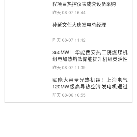
程项目热控仪表成套设备采购
昨天 08-07 16:44
孙延文任大唐发电总经理
昨天 08-07 11:42
350MW！华能西安热工院燃煤机
组电加热熔盐储能提升机组灵活性
改造项目初步设计第三方评审服务
昨天 08-07 11:39
采购
赋能大容量光热机组！上海电气
120MW级高导热空冷发电机通过
型式试验
前天 08-06 16:55
华电科工金源华电淄博熔盐储热项
目熔盐储罐采购
前天 08-06 11:47
中国电建中南院吉西基地鲁固直流