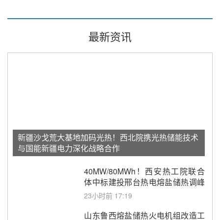
最新资讯
新疆沙戈荒大基地加码光热！西北院携光热储能技术
与国能新疆电力深化战略合作
40MW/80MWh！西安热工院联合
体中标建投邢台热电熔盐储热调峰
调频改造EPC项目
23小时前 17:19
山东鲁西熔盐储热火电机组改造工