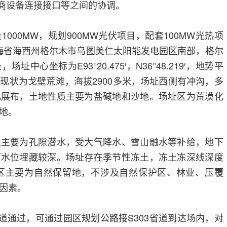
货商设备连接接口等之间的协调。
000MW，规划900MW光伏项目，配套100MW光热项
青海省海西州格尔木市乌图美仁太阳能发电园区南部，格尔
址中心坐标为E93°20.475′，N36°48.219′，地势平
现状为戈壁荒滩，海拔2900多米，场址西侧有冲沟，多
北展布，土地性质主要为盐碱地和沙地。场址区为荒漠化
地。
型主要为孔隙潜水，受大气降水、雪山融水等补给，地下
下水位埋藏较深。场址存在季节性冻土，冻土冻深线深度
址区主要为自然保留地，不涉及自然保护区、林业、压覆
因素。
3省道通过，可通过园区规划公路接S303省道到达场内，对