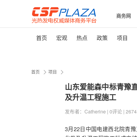
商务网
首页
宏观
热点
政策
项目
首页
项目
山东爱能森中标青豫直
及升温工程施工
发布者：Catherine | 0评论 | 2674
3月22日中国电建西北院青