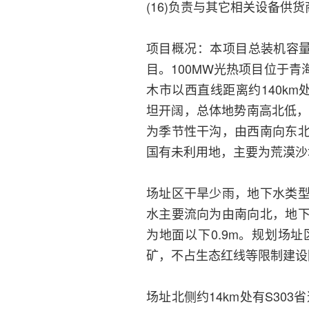
(16)负责与其它相关设备供
项目概况：本项目总装机容量1
目。100MW光热项目位于
木市以西直线距离约140km处，场
坦开阔，总体地势南高北低，
为季节性干沟，由西南向东
国有未利用地，主要为荒漠沙
场址区干旱少雨，地下水类
水主要流向为由南向北，地
为地面以下0.9m。规划场
矿，不占生态红线等限制建设
场址北侧约14km处有S30