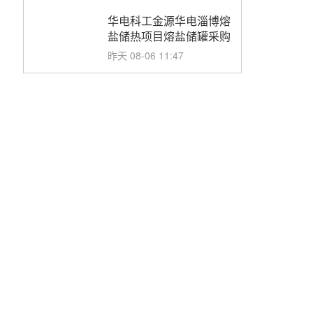
华电科工金源华电淄博熔
盐储热项目熔盐储罐采购
昨天 08-06 11:47
中国电建中南院吉西基地
鲁固直流100MW光工程
性能试验采购
昨天 08-06 10:49
西子洁能中标中广核德令
哈50MW光热示范电站二
列蒸汽发生器设备采购
前天 08-05 17:20
亚核阀业中标天山北麓
100MW光热发电工程
EPC总承包项目熔盐截
前天 08-05 17:15
止阀、熔盐三偏心蝶阀采
购
昊森机电中标新疆华电天
山北麓基地100MW光热
发电工程EPC总承包项
前天 08-05 17:09