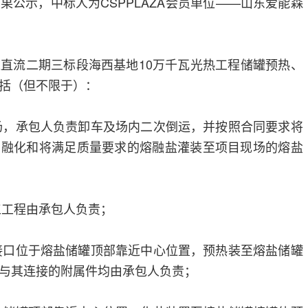
果公示，中标人为CSPPLAZA会员单位——山东爱能森
直流二期三标段海西基地10万千瓦光热工程储罐预热、
括（但不限于）：
现场，承包人负责卸车及场内二次倒运，并按照合同要求将
、融化和将满足质量要求的熔融盐灌装至项目现场的熔盐
工工程由承包人负责；
气接口位于熔盐储罐顶部靠近中心位置，预热装至熔盐储罐
与其连接的附属件均由承包人负责；