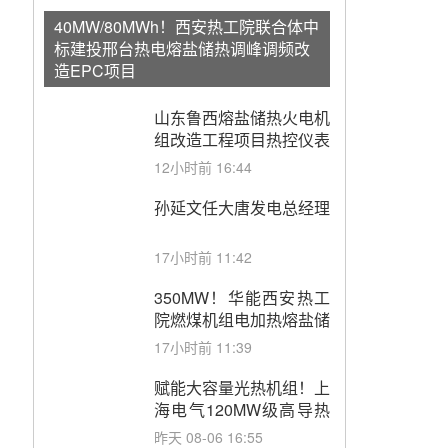
40MW/80MWh！西安热工院联合体中
标建投邢台热电熔盐储热调峰调频改
造EPC项目
山东鲁西熔盐储热火电机
组改造工程项目热控仪表
成套设备采购
12小时前 16:44
孙延文任大唐发电总经理
17小时前 11:42
350MW！华能西安热工
院燃煤机组电加热熔盐储
能提升机组灵活性改造项
17小时前 11:39
目初步设计第三方评审服
务采购
赋能大容量光热机组！上
海电气120MW级高导热
空冷发电机通过型式试验
昨天 08-06 16:55