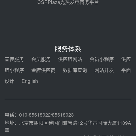
08-05 17:09
CSPPlaza光热发电商务平台
节点突破！独山子石化光伏熔盐储
能示范项目电加热器厂房顺利封顶
08-05 14:48
7400吨！迪尔化工成功签订鲁西火
电机组灵活性改造项目三元液态盐
服务体系
采购合同
08-05 14:12
宣传服务
会员服务
供应链网站
会员小程序
供应
迪尔化工预中标华能西安热工院
链小程序
金牌供应商
数据库查询
网站开发
平面
2026-2029年熔盐介质框架协议
设计
English
08-05 11:37
中能建华中试研院中标重能新疆
100MW光热项目机组调试及性能
试验
08-05 10:41
电话：010-85618022/85618023
地址：北京市朝阳区建国门雅宝路12号华声国际大厦1109A
室