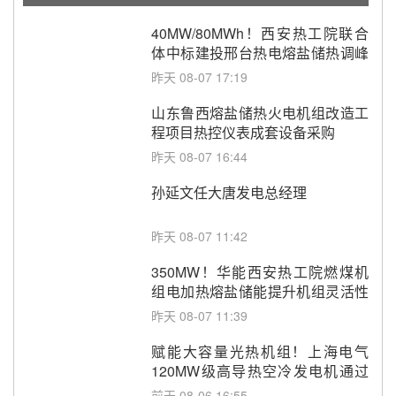
40MW/80MWh！西安热工院联合
体中标建投邢台热电熔盐储热调峰
调频改造EPC项目
昨天 08-07 17:19
山东鲁西熔盐储热火电机组改造工
程项目热控仪表成套设备采购
昨天 08-07 16:44
孙延文任大唐发电总经理
昨天 08-07 11:42
350MW！华能西安热工院燃煤机
组电加热熔盐储能提升机组灵活性
改造项目初步设计第三方评审服务
昨天 08-07 11:39
采购
赋能大容量光热机组！上海电气
120MW级高导热空冷发电机通过
型式试验
前天 08-06 16:55