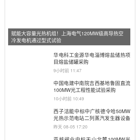
赋能大容量光热机组！上海电气120MW级高导热空
冷发电机通过型式试验
华电科工金源华电淄博熔盐储热项
目熔盐储罐采购
9小时前 11:47
中国电建中南院吉西基地鲁固直流
100MW光工程性能试验采购
10小时前 10:49
西子洁能中标中广核德令哈50MW
光热示范电站二列蒸汽发生器设备
采购
昨天 08-05 17:20
亚核阀业中标天山北麓100MW光