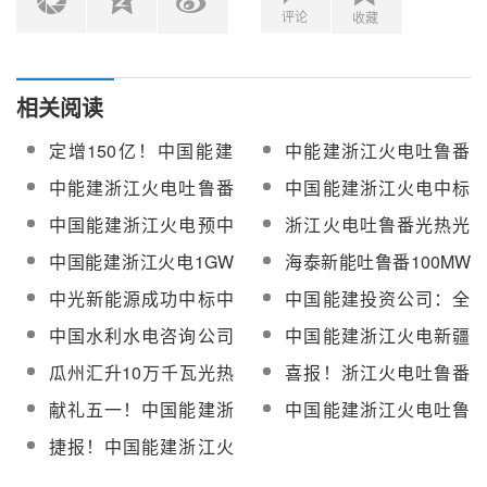
评论
收藏
相关阅读
定增150亿！中国能建
中能建浙江火电吐鲁番
拟投向哈密光(热)储多能
光热+光伏一体化项目空
中能建浙江火电吐鲁番
中国能建浙江火电中标
互补、浙江火电光热光
冷岛主体封顶【附现场
光热+光伏一体化项目建
甘肃金塔中光光热施工
中国能建浙江火电预中
浙江火电吐鲁番光热光
伏一体化等项目
图】
设已进入关键冲刺期
项目
标鄯善1GW“光热储能
伏一体化项目100MW光
中国能建浙江火电1GW
海泰新能吐鲁番100MW
+光伏”一体化示范项目
热项目首套定日镜顺利
光热+光伏一体化项目生
光热项目吸热塔174米
中光新能源成功中标中
中国能建投资公司：全
EPC
组装下线
产运行维护服务招标
土建结构顺利结顶
能建浙火吐鲁番光热+光
力推动三个生物质电
中国水利水电咨询公司
中国能建浙江火电新疆
伏一体化项目生产运行
厂、哈密光热电站实现
预中标中能建吐鲁番光
吐鲁番光热+光伏项目首
瓜州汇升10万千瓦光热
喜报！浙江火电吐鲁番
维护服务
盈利
热+光伏一体化项目（光
屏吸热器管排吊装就位
项目+60万千瓦风电示
100MW光热项目汽轮机
献礼五一！中国能建浙
中国能建浙江火电吐鲁
热部分）建设期工程技
范项目电源组织深化研
一次并网成功
江火电鄯善100MW塔式
番1GW光热+光伏一体
术咨询服务
捷报！中国能建浙江火
究报告编制技术服务采
光热项目成功并网！
化项目全容量并网
电吐鲁番100MW塔式光
购