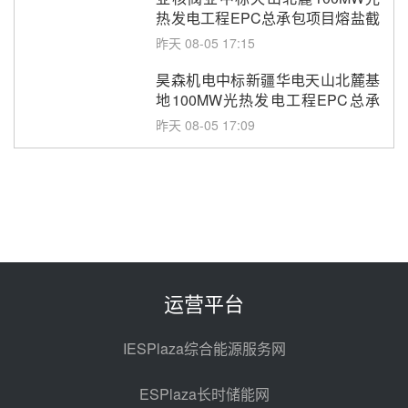
热发电工程EPC总承包项目熔盐截
止阀、熔盐三偏心蝶阀采购
昨天 08-05 17:15
昊森机电中标新疆华电天山北麓基
地100MW光热发电工程EPC总承
包项目熔盐介质超声波流量计采购
昨天 08-05 17:09
节点突破！独山子石化光伏熔盐储
能示范项目电加热器厂房顺利封顶
昨天 08-05 14:48
7400吨！迪尔化工成功签订鲁西火
电机组灵活性改造项目三元液态盐
采购合同
昨天 08-05 14:12
运营平台
迪尔化工预中标华能西安热工院
2026-2029年熔盐介质框架协议
IESPlaza综合能源服务网
昨天 08-05 11:37
ESPlaza长时储能网
中能建华中试研院中标重能新疆