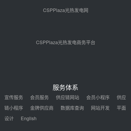
100MW光热项目机组调试及性能
CSPPlaza光热发电网
试验
昨天 08-05 10:41
解读丨十五五电源结构优化：光热
规模化助力构建绿色低碳电力供给
格局
昨天 08-05 09:11
CSPPlaza光热发电商务平台
华能西安热工院熔盐电伴热三年框
架协议项目中标候选人公示
前天 08-04 11:33
350MW光热大基地建设提速！哈
锅中标格尔木项目蒸汽发生系统
服务体系
前天 08-04 09:54
宣传服务
会员服务
供应链网站
会员小程序
供应
甘肃建投安装公司赴京洽谈，深化
链小程序
金牌供应商
数据库查询
网站开发
平面
瓜州、博州光热项目战略合作
设计
English
前天 08-04 09:27