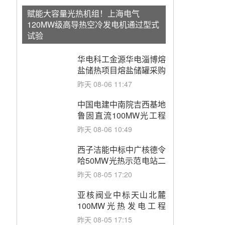
赋能大容量光热机组！上海电气
120MW级高导热空冷发电机通过型式
试验
华电科工金源华电淄博熔
盐储热项目熔盐储罐采购
昨天 08-06 11:47
中国电建中南院吉西基地
鲁固直流100MW光工程
性能试验采购
昨天 08-06 10:49
西子洁能中标中广核德令
哈50MW光热示范电站二
列蒸汽发生器设备采购
昨天 08-05 17:20
亚核阀业中标天山北麓
100MW光热发电工程
EPC总承包项目熔盐截
昨天 08-05 17:15