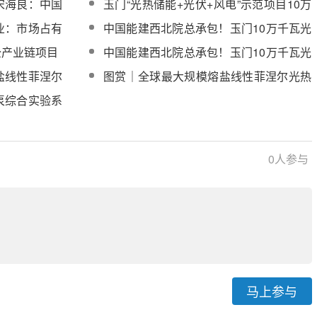
宋海良：中国
玉门“光热储能+光伏+风电”示范项目10万
成国际领先优
千瓦光热储能工程技术咨询服务成交候选
业：市场占有
中国能建西北院总承包！玉门10万千瓦光
人公示
热储能工程进入并网发电倒计时
全产业链项目
中国能建西北院总承包！玉门10万千瓦光
热储能工程机组系统调试完成
盐线性菲涅尔
图赏｜全球最大规模熔盐线性菲涅尔光热
附建设过程实
电站建设过程回顾
泵综合实验系
0
人参与
马上参与