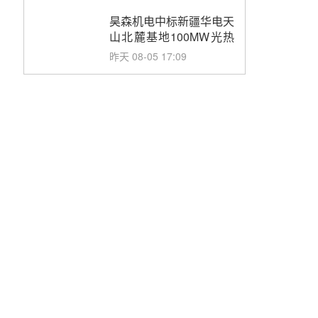
止阀、熔盐三偏心蝶阀采
购
昊森机电中标新疆华电天
山北麓基地100MW光热
发电工程EPC总承包项
昨天 08-05 17:09
目熔盐介质超声波流量计
采购
节点突破！独山子石化光
伏熔盐储能示范项目电加
热器厂房顺利封顶
昨天 08-05 14:48
7400吨！迪尔化工成功
签订鲁西火电机组灵活性
改造项目三元液态盐采购
前天 08-05 14:12
合同
迪尔化工预中标华能西安
热工院2026-2029年熔盐
介质框架协议
前天 08-05 11:37
中能建华中试研院中标重
能新疆100MW光热项目
机组调试及性能试验
前天 08-05 10:41