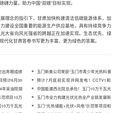
磅礴力量，助力中国“双碳”目标实现。
发展理念的指引下，甘肃加快构建清洁低碳能源体系，加
着力建设全国重要的能源生产供应基地，具有持续竞争力
风光大省向风光强省的跨越正在加速实现。生态优先、绿
现代化甘肃答卷书写更为丰富、更为绿色的答案。
交出亮眼成绩
玉门新奥公司荣获“玉门市青少年光热科普
教育基地”称号
目预计6月30
预计7月底前实现并网发电！CCTV1和
CCTV13共同聚焦新华发电玉门光热+示
24年采油院熔
中国能建西北院总承包！玉门10万千瓦光
范项目
热储能工程完成又一里程碑节点
示范项目10万
玉门市全力构建光伏光热全产业链发展新
服务采购
格局
10万千瓦光
玉门“光热储能+光伏+风电”示范等项目和
次成功
企业亮相央视特别节目