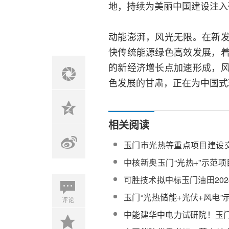
地，持续为美丽中国建设注入
动能澎湃，风光无限。在新
快传统能源绿色高效发展，
的新经济增长点加速形成，
色发展的甘肃，正在为中国式
相关阅读
玉门市光热等重点项目建设
单
中核新奥玉门“光热+”示范项
日实现并网发电
可胜技术拟中标玉门油田20
盐储能绿色蒸汽技术研究
玉门“光热储能+光伏+风电”
评论
千瓦光热储能工程技术咨询
中能建华中电力试研院！玉门
热储能项目厂用系统受电一