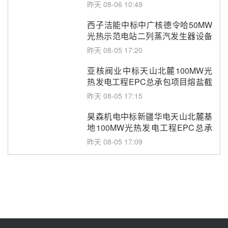
昨天 08-06 10:49
西子洁能中标中广核德令哈50MW
光热示范电站二列蒸汽发生器设备
采购
昨天 08-05 17:20
亚核阀业中标天山北麓100MW光
热发电工程EPC总承包项目熔盐截
止阀、熔盐三偏心蝶阀采购
昨天 08-05 17:15
昊森机电中标新疆华电天山北麓基
地100MW光热发电工程EPC总承
包项目熔盐介质超声波流量计采购
昨天 08-05 17:09
节点突破！独山子石化光伏熔盐储
能示范项目电加热器厂房顺利封顶
昨天 08-05 14:48
7400吨！迪尔化工成功签订鲁西火
电机组灵活性改造项目三元液态盐