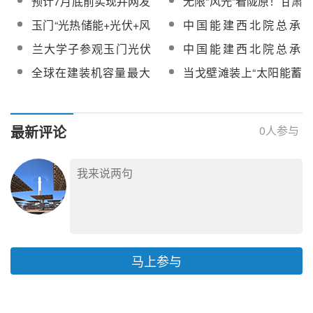
预计7月底前实现并网发
无限“风光”看陇原！甘肃
务采购
储能工程完成又一里程
能绿色蒸汽技术研究
电！CCTV1和CCTV13
卫视聚焦玉门光热发电
玉门“光热储能+光伏+风
中国能建西北院总承
碑节点
共同聚焦新华发电玉门
产业
电”示范项目10万千瓦光
包！玉门10万千瓦光热
​兰大学子参观玉门光伏
中国能建西北院总承
光热+示范项目
热储能工程技术咨询服
储能工程进入并网发电
光热全产业链项目
包！玉门10万千瓦光热
全球在建装机容量最大
当戈壁滩装上“太阳能蓄
务成交候选人公示
倒计时
储能工程机组系统调试
的熔盐线性菲涅尔光热
电池”：央视揭秘我国单
完成
电站系统调试完成【附
体最大光热储能的“储放
建设过程实录】
哲学”
最新评论
0
人参与
马上参与