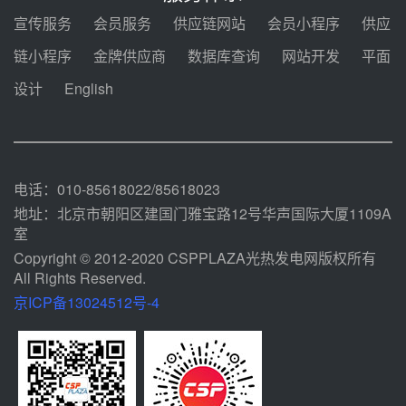
08-04 09:54
宣传服务
会员服务
供应链网站
会员小程序
供应
甘肃建投安装公司赴京洽谈，深化
链小程序
金牌供应商
数据库查询
网站开发
平面
瓜州、博州光热项目战略合作
设计
English
08-04 09:27
新型电力系统建设“十五五”规划印
发！明确推动光热发电规模化发展
08-04 09:16
电话：010-85618022/85618023
地址：北京市朝阳区建国门雅宝路12号华声国际大厦1109A
室
Copyright © 2012-2020 CSPPLAZA光热发电网版权所有
All Rights Reserved.
京ICP备13024512号-4