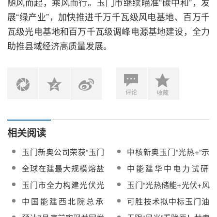
随风而起，乘风而行。玉门市继续瞄准“碳中和”，发
展“绿产业”，加快推进千万千瓦级风电基地、百万千
瓦级光电基地和百万千瓦级调峰电源基地建设，全力
助推县域经济高质量发展。
评论
收藏
相关阅读
玉门新奥公司荣获“玉门
中核新奥玉门“光热+”示
市青少年光热科普教育
范项目预计6月30日实
全球在建最大规模熔盐
中能建华中电力试研
基地”称号
现并网发电
线性菲涅尔玉门10万千
院！玉门10万千瓦光热
玉门市全力构建光伏光
玉门“光热储能+光伏+风
瓦光热储能工程化学制
储能项目厂用系统受电
热全产业链发展新格局
电”示范项目10万千瓦光
中国能建西北院总承
可胜技术拟中标玉门油
水一次成功
一次成功
热储能工程技术咨询服
包！玉门10万千瓦光热
田2024年采油院熔盐储