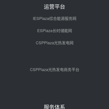
采购合同
前天 08-05 14:12
运营平台
迪尔化工预中标华能西安热工院
2026-2029年熔盐介质框架协议
IESPlaza综合能源服务网
前天 08-05 11:37
ESPlaza长时储能网
中能建华中试研院中标重能新疆
100MW光热项目机组调试及性能
CSPPlaza光热发电网
试验
前天 08-05 10:41
解读丨十五五电源结构优化：光热
规模化助力构建绿色低碳电力供给
格局
前天 08-05 09:11
CSPPlaza光热发电商务平台
华能西安热工院熔盐电伴热三年框
架协议项目中标候选人公示
08-04 11:33
350MW光热大基地建设提速！哈
锅中标格尔木项目蒸汽发生系统
服务体系