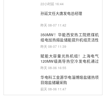
22小时前 16:44
孙延文任大唐发电总经理
昨天 08-07 11:42
350MW！华能西安热工院燃煤机
组电加热熔盐储能提升机组灵活性
改造项目初步设计第三方评审服务
昨天 08-07 11:39
采购
赋能大容量光热机组！上海电气
120MW级高导热空冷发电机通过
型式试验
昨天 08-06 16:55
华电科工金源华电淄博熔盐储热项
目熔盐储罐采购
前天 08-06 11:47
中国电建中南院吉西基地鲁固直流
100MW光工程性能试验采购