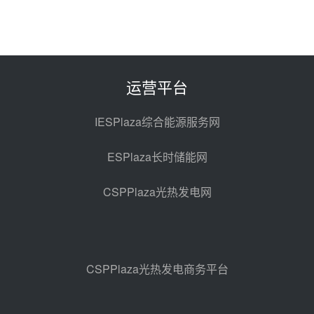
前天 08-06 10:49
西子洁能中标中广核德令哈50MW
光热示范电站二列蒸汽发生器设备
采购
前天 08-05 17:20
运营平台
亚核阀业中标天山北麓100MW光
热发电工程EPC总承包项目熔盐截
IESPlaza综合能源服务网
止阀、熔盐三偏心蝶阀采购
前天 08-05 17:15
ESPlaza长时储能网
昊森机电中标新疆华电天山北麓基
地100MW光热发电工程EPC总承
CSPPlaza光热发电网
包项目熔盐介质超声波流量计采购
前天 08-05 17:09
节点突破！独山子石化光伏熔盐储
能示范项目电加热器厂房顺利封顶
08-05 14:48
CSPPlaza光热发电商务平台
7400吨！迪尔化工成功签订鲁西火
电机组灵活性改造项目三元液态盐