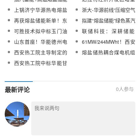
验和性能试验招标
务
门及附属设备框架协议
热电顺利投运
技术路线！龙山电厂
配电网绿色供电项目熔
上锅济宁华源热电熔盐
浙大-华源前线“压缩空气
招标
600MW火电机组灵活性
盐储能PC总承包工程招
储能调峰调频EPC项目
储能及规模化储热技术
再获熔盐储能新单！东
拟建“熔盐储能”绿色蒸汽
改造项目主厂房基础出
标
关键设备成功发运
研究”课题通过评审验收
方锅炉中标滨海热电熔
项目，首航高科新能源
零米
可胜技术拟中标玉门油
联储科技：深耕储能
盐储能灵活性供热示范
公司等四方就项目落地
田2024年采油院熔盐储
“碳”路前行
山东首座！华能德州电
61MW/244MWht！西安
项目换热器
无棣洽谈
能绿色蒸汽技术研究
厂“模块化熔盐储能”项目
热工院预中标达拉特经
西安热工院主导制定的
熔盐储热耦合煤电机组
正加紧调试运行
济开发区增量配电网绿
太阳能光热发电领域国
提升灵活性技术及案例
西安热工院中标华能甘
色供电项目熔盐储能PC
际标准成功立项
分享
肃酒泉发电公司熔盐储
总承包工程
热综合提升改造可行性
研究报告编制服务项目
最新评论
0
人参与