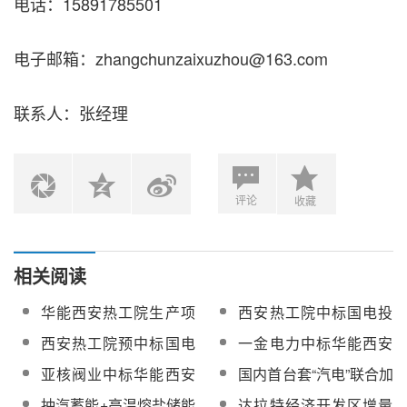
电话：15891785501
电子邮箱：zhangchunzaixuzhou@163.com
联系人：张经理
评论
收藏
相关阅读
华能西安热工院生产项
西安热工院中标国电投
目模块化熔盐储能产品
鄯善七克台100MW光热
西安热工院预中标国电
一金电力中标华能西安
采购
发电工程机组涉网试验
投鄯善七克台100MW光
热工院华源热电熔盐储
亚核阀业中标华能西安
国内首台套“汽电”联合加
和性能试验招标
热发电工程机组涉网试
能调峰调频工程设计服
热工院熔盐储热项目阀
热熔盐储能项目在华源
抽汽蓄能+高温熔盐储能
达拉特经济开发区增量