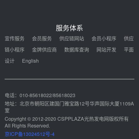
采购合同
08-05 14:12
迪尔化工预中标华能西安热工院
2026-2029年熔盐介质框架协议
服务体系
08-05 11:37
宣传服务
会员服务
供应链网站
会员小程序
供应
中能建华中试研院中标重能新疆
链小程序
金牌供应商
数据库查询
网站开发
平面
100MW光热项目机组调试及性能
试验
设计
English
08-05 10:41
解读丨十五五电源结构优化：光热
规模化助力构建绿色低碳电力供给
格局
08-05 09:11
电话：010-85618022/85618023
地址：北京市朝阳区建国门雅宝路12号华声国际大厦1109A
室
Copyright © 2012-2020 CSPPLAZA光热发电网版权所有
All Rights Reserved.
京ICP备13024512号-4