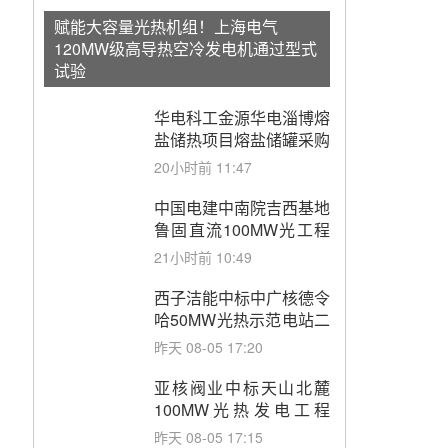
赋能大容量光热机组！上海电气
120MW级高导热空冷发电机通过型式
试验
华电科工金源华电淄博熔
盐储热项目熔盐储罐采购
20小时前 11:47
中国电建中南院吉西基地
鲁固直流100MW光工程
性能试验采购
21小时前 10:49
西子洁能中标中广核德令
哈50MW光热示范电站二
列蒸汽发生器设备采购
昨天 08-05 17:20
亚核阀业中标天山北麓
100MW光热发电工程
EPC总承包项目熔盐截
昨天 08-05 17:15