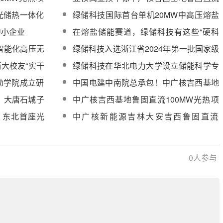
新招标）中标
100MW光热电站熔盐调节阀、熔盐截止
光储热一体化
绿储科技国际首台单机20MW中高压熔盐
阀采购
瓦）项目熔盐电
电加热器正式发货
中小企业
在熔盐储能赛道，绿储科技有这些“硬科
技”
智能化高压无
绿储科技入选浙江省2024年第一批国家级
中国能源研究
科技型中小企业名单
大校友“实干
绿储科技在华北电力大学设立储能科学专
项奖学金
动学院成立研
中国电建中南院总承包！中广核吉西基地
100MW光热项目进入安装阶段
网，大唐石城子
中广核吉西基地鲁固直流100MW光热项
安装阶段
目并网手续办理服务采购
列！东北首座光
中广核新能源吉林大安吉西鲁固直流
100MW光热项目工程技术咨询服务采购
0
人参与