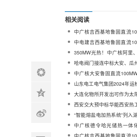
相关阅读
中广核吉西基地鲁固直流10
站硝酸钾盐、硝酸钠盐中标
中电建吉西基地鲁固直流10
目化水系统、凝结水处理系
350MW光热！中广核阿里
安三“光热＋”项目设计监理招
哈电阀门接连中标大安、瓜
金塔、玉门等多个光热项目
中广核大安鲁固直流100M
一批熔盐止回阀（二标段）
山东电工电气集团2024年
科技光热光伏一体化项目设
大连化物所开发出可作为太
的时空相变材料
西安交大预中标华能西安热
熔盐储能装置水动力安全性
“智能熔盐电加热系统”列入湖
究服务
重点研发计划
中广核德令哈光储热一体化
（光热20万千瓦）项目电加
中广核吉西基地鲁固直流10