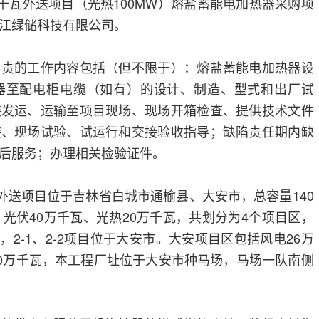
万千瓦外送项目（光热100MW）熔盐蓄能电加热器采购项
江绿储科技有限公司。
负责的工作内容包括（但不限于）：熔盐蓄能电加热器设
器至配电柜电缆（如有）的设计、制造、型式和出厂试
装发运、运输至项目现场、现场开箱检查、提供技术文件
装、现场试验、试运行和交接验收指导；缺陷责任期内缺
后服务；办理相关检验证件。
瓦外送项目位于吉林省白城市通榆县、大安市，总容量140
、光伏40万千瓦、光热20万千瓦，共划分为4个项目区，
县，2-1、2-2项目位于大安市。大安项目区包括风电26万
10万千瓦，本工程厂址位于大安市种马场，马场一队南侧