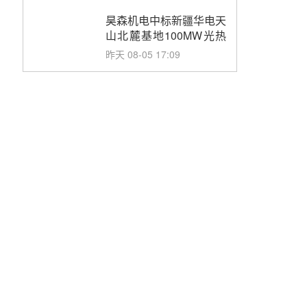
止阀、熔盐三偏心蝶阀采
购
昊森机电中标新疆华电天
山北麓基地100MW光热
发电工程EPC总承包项
昨天 08-05 17:09
目熔盐介质超声波流量计
采购
节点突破！独山子石化光
伏熔盐储能示范项目电加
热器厂房顺利封顶
昨天 08-05 14:48
7400吨！迪尔化工成功
签订鲁西火电机组灵活性
改造项目三元液态盐采购
昨天 08-05 14:12
合同
迪尔化工预中标华能西安
热工院2026-2029年熔盐
介质框架协议
昨天 08-05 11:37
中能建华中试研院中标重
能新疆100MW光热项目
机组调试及性能试验
昨天 08-05 10:41