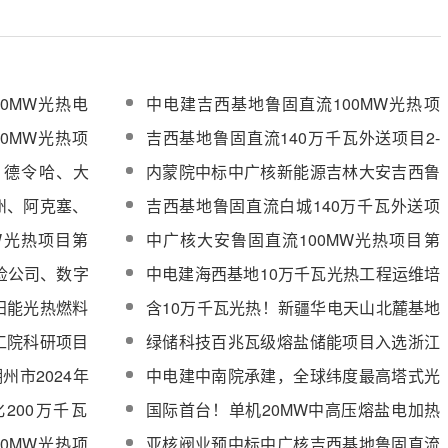
0MW光热电
中电建吉西基地鲁固直流100MW光热项
候选人公示
目采暖锅炉采购
0MW光热项
吉西基地鲁固直流140万千瓦外送项目2-
统采购
2（光伏70MW）项目成功并网发电
、德令哈、大
内蒙院中标中广核新能源吉林大安吉西鲁
标
固直流综合能源项目设计监理
州、阿克塞、
吉西基地鲁固直流白城140万千瓦外送项
熔盐阀产品
目大安单元成功并网发电
W光热项目第
中广核大安鲁固直流100MW光热项目第
采购
一批熔盐调节阀（一标段）采购
运检公司、数字
中电建海西基地10万千瓦光热工程运维培
备及服务招标
训服务中标结果公示
阳能光热燃料
含10万千瓦光热！新疆华电天山北麓基地
610万千瓦新能源项目全过程造价咨询服
工院科研项目
绿储科技百兆瓦级熔盐储能项目入选浙江
务招标
与传热计算研
省“千项万亿”工程重大建设项目
州市2024年
中电建中南院承建，全球纬度最高塔式光
热电站吸热塔基础浇筑完成！
200万千瓦
国际首台！单机20MW中高压熔盐电加热
热器设备采购
器成功下线
0MW光热项
亚核阀业预中标中广核吉西基地鲁固直流