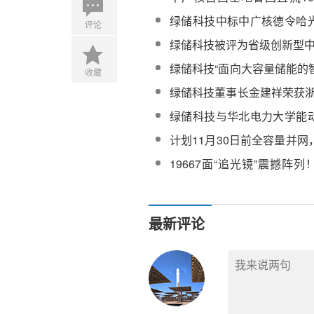
竞谈公告
目下塔熔盐调节阀采购（重
绿储科技中标中广核德令哈
评论
候选人公示
200万千瓦（光热20万千
绿储科技被评为省级创新型
加热器采购
绿储科技“面向大容量储能的
收藏
级调节熔盐电加热系统”通过
绿储科技董事长金建祥荣获浙
会科学技术成果评价
争先奖”
绿储科技与华北电力大学能
究生联合培养基地！
计划11月30日前全容量并
100MW光热项目马上进入到
19667面“追光镜”震撼阵
热电站预计12月投运
最新评论