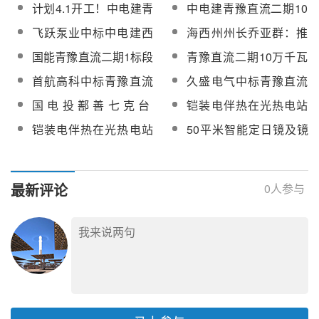
万千瓦光热项目疏盐泵
青豫直流二期100MW光
计划4.1开工！中电建青
中电建青豫直流二期10
果公布
备
设备采购
热项目熔盐吸热系统设
豫直流二期10万千瓦光
万千瓦光热项目疏盐罐
飞跃泵业中标中电建西
海西州州长乔亚群：推
备合同
热工程定日镜场建安工
采购
北院青豫直流二期10万
进光热规模化开发，推
国能青豫直流二期1标段
青豫直流二期10万千瓦
程招标
千瓦光热工程疏盐泵
动清洁能源产业迈上新
10万千瓦光热发电项目
光热项目高温熔盐泵及
首航高科中标青豫直流
久盛电气中标青豫直流
台阶
正式开工
配套电机（国产）设备
二期10万千瓦光热项目
海西10万千瓦光热工程
国电投鄯善七克台
铠装电伴热在光热电站
采购
直接空冷系统
熔盐管道及设备电伴热
100MW光热发电项目电
冷盐管道中的用途
铠装电伴热在光热电站
50平米智能定日镜及镜
设备采购
伴热供货安装招标
熔盐储罐伴热中的用途
场控制系统实证研究项
目熔盐管道及设备电伴
热采购
最新评论
0
人参与