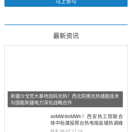
马上参与
最新资讯
新疆沙戈荒大基地加码光热！西北院携光热储能技术
与国能新疆电力深化战略合作
40MW/80MWh！西安热工院联合
体中标建投邢台热电熔盐储热调峰
调频改造EPC项目
昨天 08-07 17:19