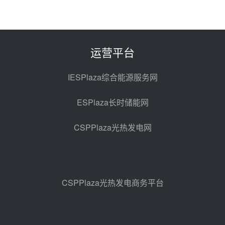
中国电建中南院吉西基地鲁固直流
100MW光工程性能试验采购
08-06 10:49
运营平台
西子洁能中标中广核德令哈50MW
光热示范电站二列蒸汽发生器设备
IESPlaza综合能源服务网
采购
08-05 17:20
ESPlaza长时储能网
亚核阀业中标天山北麓100MW光
热发电工程EPC总承包项目熔盐截
CSPPlaza光热发电网
止阀、熔盐三偏心蝶阀采购
08-05 17:15
昊森机电中标新疆华电天山北麓基
地100MW光热发电工程EPC总承
包项目熔盐介质超声波流量计采购
08-05 17:09
CSPPlaza光热发电商务平台
节点突破！独山子石化光伏熔盐储
能示范项目电加热器厂房顺利封顶
08-05 14:48