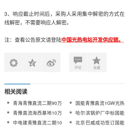
3、响应截止时间后，采购人采用集中解密的方式在
线解密，不需要响应人解密。
注：查看公告原文请登陆
中国光热电站开发供应链。
评论
收藏
相关阅读
青海青豫直流二期90万
国能青豫直流1GW光热
千瓦光伏项目建成投产
光伏项目光伏部分首批
青豫直流海西基地10万
哈尔滨锅炉厂中标国能
成功并网发电
千瓦光热工程截止阀、
青豫直流二期10万千瓦
中电建青豫直流二期10
北京巴威成功签订国能
调节阀采购项目谈判结
光热项目蒸汽发生器设