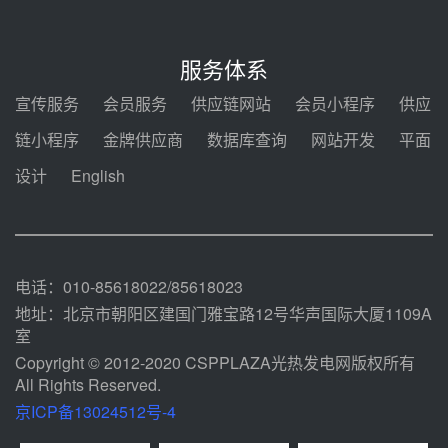
7400吨！迪尔化工成功签订鲁西火
电机组灵活性改造项目三元液态盐
服务体系
采购合同
08-05 14:12
宣传服务
会员服务
供应链网站
会员小程序
供应
迪尔化工预中标华能西安热工院
链小程序
金牌供应商
数据库查询
网站开发
平面
2026-2029年熔盐介质框架协议
设计
English
08-05 11:37
中能建华中试研院中标重能新疆
100MW光热项目机组调试及性能
试验
08-05 10:41
电话：010-85618022/85618023
地址：北京市朝阳区建国门雅宝路12号华声国际大厦1109A
室
Copyright © 2012-2020 CSPPLAZA光热发电网版权所有
All Rights Reserved.
京ICP备13024512号-4