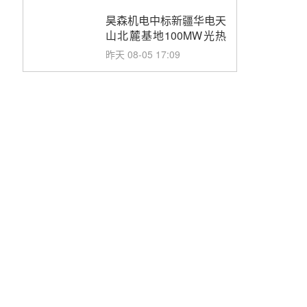
止阀、熔盐三偏心蝶阀采
购
昊森机电中标新疆华电天
山北麓基地100MW光热
发电工程EPC总承包项
昨天 08-05 17:09
目熔盐介质超声波流量计
采购
节点突破！独山子石化光
伏熔盐储能示范项目电加
热器厂房顺利封顶
昨天 08-05 14:48
7400吨！迪尔化工成功
签订鲁西火电机组灵活性
改造项目三元液态盐采购
昨天 08-05 14:12
合同
迪尔化工预中标华能西安
热工院2026-2029年熔盐
介质框架协议
前天 08-05 11:37
中能建华中试研院中标重
能新疆100MW光热项目
机组调试及性能试验
前天 08-05 10:41