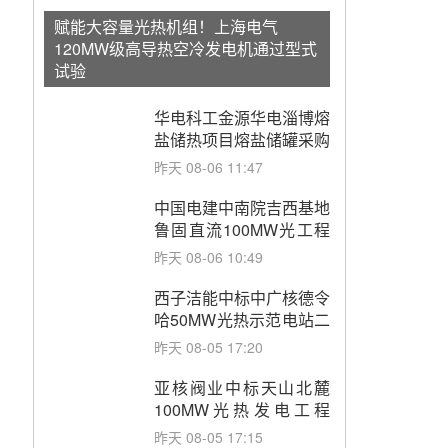
赋能大容量光热机组！上海电气
120MW级高导热空冷发电机通过型式
试验
华电科工金源华电淄博熔
盐储热项目熔盐储罐采购
昨天 08-06 11:47
中国电建中南院吉西基地
鲁固直流100MW光工程
性能试验采购
昨天 08-06 10:49
西子洁能中标中广核德令
哈50MW光热示范电站二
列蒸汽发生器设备采购
昨天 08-05 17:20
亚核阀业中标天山北麓
100MW光热发电工程
EPC总承包项目熔盐截
昨天 08-05 17:15