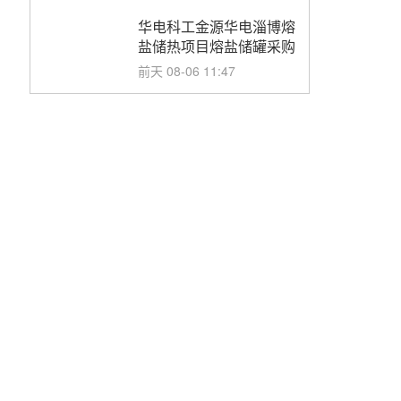
华电科工金源华电淄博熔
盐储热项目熔盐储罐采购
前天 08-06 11:47
中国电建中南院吉西基地
鲁固直流100MW光工程
性能试验采购
前天 08-06 10:49
西子洁能中标中广核德令
哈50MW光热示范电站二
列蒸汽发生器设备采购
前天 08-05 17:20
亚核阀业中标天山北麓
100MW光热发电工程
EPC总承包项目熔盐截
前天 08-05 17:15
止阀、熔盐三偏心蝶阀采
购
昊森机电中标新疆华电天
山北麓基地100MW光热
发电工程EPC总承包项
前天 08-05 17:09