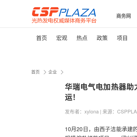
商务网
首页
宏观
热点
政策
项目
首页
企业
华瑞电气电加热器助
运！
发布者：xylona | 来源：CSPPLAZA 
10月20日，由西子洁能承