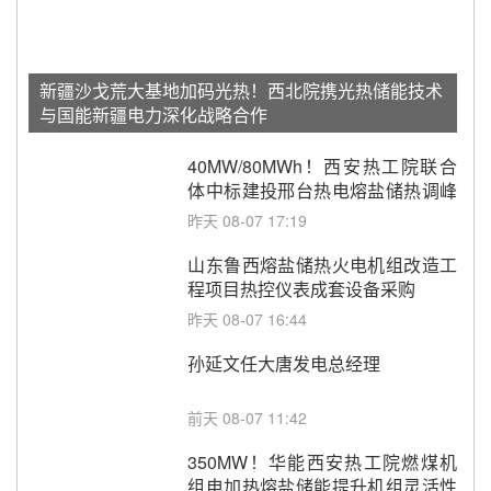
新疆沙戈荒大基地加码光热！西北院携光热储能技术
与国能新疆电力深化战略合作
40MW/80MWh！西安热工院联合
体中标建投邢台热电熔盐储热调峰
调频改造EPC项目
昨天 08-07 17:19
山东鲁西熔盐储热火电机组改造工
程项目热控仪表成套设备采购
昨天 08-07 16:44
孙延文任大唐发电总经理
前天 08-07 11:42
350MW！华能西安热工院燃煤机
组电加热熔盐储能提升机组灵活性