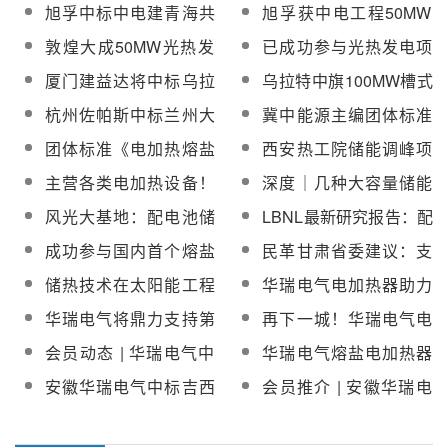
量？听听杭州佐帕斯怎
中国市场18年，这家电
旭孚中标中电建青海共
旭孚获中电工程50MW
么说
加热厂商正发力光热发
和50MW光热项目储罐
光热项目熔盐罐电加热
敦煌大成50MW光热发
已成功参与光热发电项
电市场
电加热器采购
器设计和供货合同
电项目启动电加热器采
目电加热供货企业名单
厦门建益达将中标乌拉
乌拉特中旗100MW槽式
购询价
大全
特中旗100MW光热发电
光热发电项目熔盐罐电
杭州佐帕斯中标兰州大
冀中能源主编团体标准
项目熔盐罐电加热器
加热器招标
成敦煌50MW光热发电
《电加热熔盐储能热力
团体标准《电加热熔盐
西安热工院储能调峰项
项目储罐电加热器
站技术标准》获“光热发
储能热力站技术标准》
目换热器、疏盐罐、电
主营各类电加热设备！
深度｜几种大容量储能
电系统”等实用新型专利
公开征求意见
加热器等采购招标
众众电热科技加入
技术对比及“光热储能+”
风光大基地：配电池储
LBNL最新研究报告：配
CSPPLAZA会员俱乐部
案例分析
能还是配光热？
套部署2小时电池储能系
成功参与国内首个熔盐
民革甘肃省委建议：支
统将获得更高经济回报
储能供热项目！华瑞电
持光热发电技术创新，
储热技术在太阳能工程
华瑞电气电加热器助力
气加入CSPPLAZA会员
研究拟淘汰火电机组改
领域的应用研究
国内最大规模熔盐储能
华瑞电气将鼎力支持第
再下一城！华瑞电气电
俱乐部
建为熔盐储热电站技术
项目成功产汽试运！
十届中国国际光热大会
加热器将供货三峡恒基
可行性
会员动态 | 华瑞电气中
华瑞电气熔盐电加热器
召开
能脉瓜州光热储能项目
标乌斯通光热+光伏一体
助力世界首座电热熔盐
安徽华瑞电气中标吉西
会员推介 | 安徽华瑞电
化工程总承包项目启动
储能注汽试验站成功竣
基地鲁固直流100MW光
气有限公司
电加热器
工投产
热项目6KV中高压熔盐