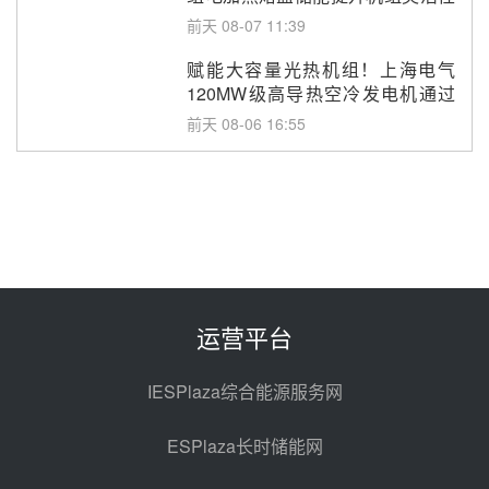
改造项目初步设计第三方评审服务
前天 08-07 11:39
采购
赋能大容量光热机组！上海电气
120MW级高导热空冷发电机通过
型式试验
前天 08-06 16:55
华电科工金源华电淄博熔盐储热项
目熔盐储罐采购
08-06 11:47
中国电建中南院吉西基地鲁固直流
100MW光工程性能试验采购
08-06 10:49
运营平台
西子洁能中标中广核德令哈50MW
光热示范电站二列蒸汽发生器设备
IESPlaza综合能源服务网
采购
08-05 17:20
ESPlaza长时储能网
亚核阀业中标天山北麓100MW光
热发电工程EPC总承包项目熔盐截