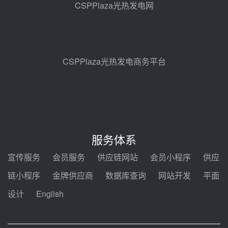
CSPPlaza光热发电网
止阀、熔盐三偏心蝶阀采购
08-05 17:15
昊森机电中标新疆华电天山北麓基
地100MW光热发电工程EPC总承
包项目熔盐介质超声波流量计采购
08-05 17:09
CSPPlaza光热发电商务平台
节点突破！独山子石化光伏熔盐储
能示范项目电加热器厂房顺利封顶
08-05 14:48
7400吨！迪尔化工成功签订鲁西火
电机组灵活性改造项目三元液态盐
服务体系
采购合同
08-05 14:12
宣传服务
会员服务
供应链网站
会员小程序
供应
迪尔化工预中标华能西安热工院
链小程序
金牌供应商
数据库查询
网站开发
平面
2026-2029年熔盐介质框架协议
设计
English
08-05 11:37
中能建华中试研院中标重能新疆
100MW光热项目机组调试及性能