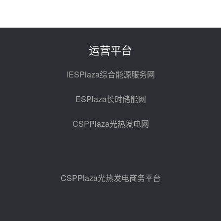
7400吨！迪尔化工成功签订鲁西火
电机组灵活性改造项目三元液态盐
采购合同
昨天 08-05 14:12
运营平台
迪尔化工预中标华能西安热工院
2026-2029年熔盐介质框架协议
IESPlaza综合能源服务网
昨天 08-05 11:37
ESPlaza长时储能网
中能建华中试研院中标重能新疆
100MW光热项目机组调试及性能
CSPPlaza光热发电网
试验
昨天 08-05 10:41
解读丨十五五电源结构优化：光热
规模化助力构建绿色低碳电力供给
格局
昨天 08-05 09:11
CSPPlaza光热发电商务平台
华能西安热工院熔盐电伴热三年框
架协议项目中标候选人公示
前天 08-04 11:33