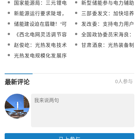
国家能源局：三元锂电
新型储能参与电力辅助
热发电等技术创新
源+储能”布局
手”
池、钠硫电池不得用于
服务费用由发电侧并网
新能源运行要求陡增，
三部委发文：加快培养
中大型储能
主体、电力用户合理分
储能获利空间有限！华
储能领域高层次紧缺人
储能建设迫在眉睫！“可
发改委：支持电力用户
摊！山东印发全国首个
东区域“两个细则”的影响
才！
再生能源+储能”寻求协
加装储能设施！提升“削
电力现货市场储能支持
《西北电网灵活调节容
全国政协委员宋海良：
与启示
同发展
峰填谷”等需求侧灵活调
政策
量市场运营规则（征求
加大力度支持新型储能
赵俊屹：光热发电技术
甘肃酒泉：光热装备制
节能力
意见稿）》公开征求建
快速发展
在沙戈荒新能源基地的
造产业链行业龙头企业
光热发电规模化发展序
议
发展技术路线探讨
+关键零部件厂商陆续落
幕已拉开
地
最新评论
0
人参与