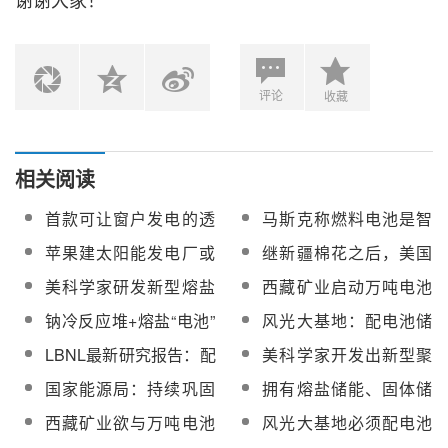
评论
收藏
相关阅读
首款可让窗户发电的透
马斯克称燃料电池是智
明太阳能电池问世
商税，你怎么看？
苹果建太阳能发电厂或
继新疆棉花之后，美国
将使用特斯拉Megapack
再对中国太阳能电池板
美科学家研发新型熔盐
西藏矿业启动万吨电池
电池
下手
电池，有望更低温且廉
级碳酸锂项目，BOO模
钠冷反应堆+熔盐“电池”
风光大基地：配电池储
价地实现电网级储能
式配套建设“光伏+光热”
新组合！美拟投建低碳
能还是配光热？
LBNL最新研究报告：配
美科学家开发出新型聚
项目供能
核能+熔盐储热供能项目
套部署2小时电池储能系
合物燃料电池，工作温
国家能源局：持续巩固
拥有熔盐储能、固体储
统将获得更高经济回报
度为80-160℃
提升光伏技术优势，加
热、电池等核心技术！
西藏矿业欲与万吨电池
风光大基地必须配电池
快高效率光伏电池、光
西子洁能持续深化“新能
级碳酸锂项目供能商“分
储能吗？未必！