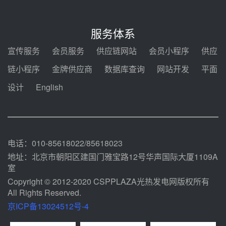
350MW光热大基地建设提速！哈
锅中标格尔木项目蒸汽发生系统
服务体系
前天 08-04 09:54
宣传服务
会员服务
供应链网站
会员小程序
供应
甘肃建投安装公司赴京洽谈，深化
链小程序
金牌供应商
数据库查询
网站开发
平面
瓜州、博州光热项目战略合作
设计
English
前天 08-04 09:27
新型电力系统建设“十五五”规划印
发！明确推动光热发电规模化发展
前天 08-04 09:16
电话：010-85618022/85618023
地址：北京市朝阳区建国门雅宝路12号华声国际大厦1109A
室
Copyright © 2012-2020 CSPPLAZA光热发电网版权所有
All Rights Reserved.
京ICP备13024512号-4