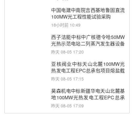
中国电建中南院吉西基地鲁固直流
100MW光工程性能试验采购
18小时前 10:49
西子洁能中标中广核德令哈50MW
光热示范电站二列蒸汽发生器设备
采购
昨天 08-05 17:20
亚核阀业中标天山北麓100MW光
热发电工程EPC总承包项目熔盐截
止阀、熔盐三偏心蝶阀采购
昨天 08-05 17:15
昊森机电中标新疆华电天山北麓基
地100MW光热发电工程EPC总承
包项目熔盐介质超声波流量计采购
昨天 08-05 17:09
节点突破！独山子石化光伏熔盐储
能示范项目电加热器厂房顺利封顶
昨天 08-05 14:48