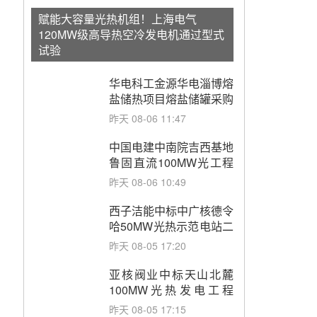
赋能大容量光热机组！上海电气
120MW级高导热空冷发电机通过型式
试验
华电科工金源华电淄博熔
盐储热项目熔盐储罐采购
昨天 08-06 11:47
中国电建中南院吉西基地
鲁固直流100MW光工程
性能试验采购
昨天 08-06 10:49
西子洁能中标中广核德令
哈50MW光热示范电站二
列蒸汽发生器设备采购
昨天 08-05 17:20
亚核阀业中标天山北麓
100MW光热发电工程
EPC总承包项目熔盐截
昨天 08-05 17:15