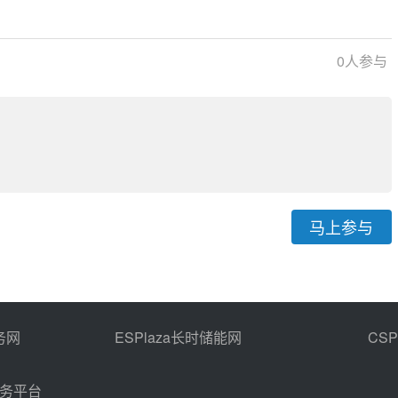
风光储一体化
项目高、低温熔盐泵（变频）成交公示
采购
0
人参与
马上参与
务网
ESPlaza长时储能网
CS
商务平台