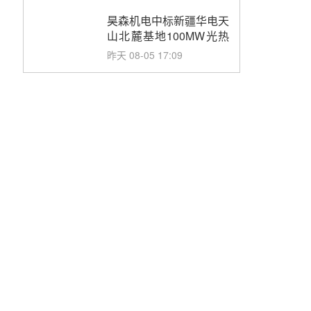
止阀、熔盐三偏心蝶阀采
购
昊森机电中标新疆华电天
山北麓基地100MW光热
发电工程EPC总承包项
昨天 08-05 17:09
目熔盐介质超声波流量计
采购
节点突破！独山子石化光
伏熔盐储能示范项目电加
热器厂房顺利封顶
前天 08-05 14:48
7400吨！迪尔化工成功
签订鲁西火电机组灵活性
改造项目三元液态盐采购
前天 08-05 14:12
合同
迪尔化工预中标华能西安
热工院2026-2029年熔盐
介质框架协议
前天 08-05 11:37
中能建华中试研院中标重
能新疆100MW光热项目
机组调试及性能试验
前天 08-05 10:41