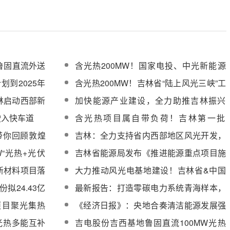
鲁固直流外送
含光热200MW！国家电投、中光新能源
等7单位中标吉林白城鲁固直流外送项目
划到2025年
含光热200MW！吉林省“陆上风光三峡”工
程全面启动建设
林启动西部新
加快能源产业建设，全力助推吉林振兴
——访吉林省能源局党组书记、局长王相
驶入快车道
含光热项目属自带负荷！吉林第一批
民
8.37GW新能源指标下发，第二批需尽快
星带你回顾敦煌
吉林：全力支持省内西部地区风光开发，
论证上报
从用地、能耗、资金、电力交易等予以支
W“光热+光伏
吉林省能源局发布《推进能源重点项目施
持
发项目实施
工进度和投资进度工作方案》通知
新材料项目落
大力推动风光电基地建设！吉林省&中国
华电签署合作框架协议
份拟24.43亿
最新报告：打造零碳电力系统青海样本，
送项目
光热将成增长最快的可调节可再生电源
项目聚光集热
《经济日报》：央地合奏清洁能源发展强
电机组中标候
音
光热多能互补
吉电股份吉西基地鲁固直流100MW光热