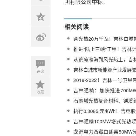
团有限公司中标。
相关阅读
含光热20万千瓦！吉林白城
项目启动公开优选
推进“陆上三峡”工程！吉林计
新能源装机达到3000万千瓦
从荒凉瀚海到风光热土，吉
能源大开发
吉林白城市新能源产业发展
评论
2018-2022！吉林一号卫
近五年光热发展变迁！
吉林通榆：加快推进700M
收藏
+风电”示范项目及新能源开
石墨烯光热复合材料、镁质
户吉林高新区
执行0.3085 元/kWh！吉电股
投建吉西鲁固直流风光热外
吉林通榆100MW塔式光热
系统、蒸汽发生器和汽轮发
龙源电力西藏白朗县50MW
选公示