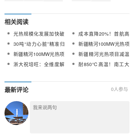
相关阅读
光热规模化发展加快破
成本直降20%！首航高
题
科精河光热项目33m²定
30吨“动力心脏”精准归
新疆精河100MW光热项
日镜加紧交付中，已完
位！新疆精河新华
目TDM系统采购中标公
新疆精河100MW光热项
新疆精河光热项目减温
成70%
100MW光热项目发电机
示
目TDM系统采购
减压器设备采购项目中
浙大祝培旺：全维度解
耐850℃高温！南工大
转子穿转一次成功
标公示
析熔盐吸热器热应力形
新材料突破光热吸热器
成机制，破解服役寿命
高温瓶颈
核心痛点
最新评论
0
人参与