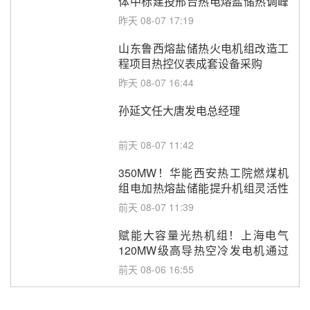
体中标建投邢台热电熔盐储热调峰
调频改造EPC项目
昨天 08-07 17:19
山东鲁西熔盐储热火电机组改造工
程项目热控仪表成套设备采购
昨天 08-07 16:44
孙延文任大唐发电总经理
前天 08-07 11:42
350MW！华能西安热工院燃煤机
组电加热熔盐储能提升机组灵活性
改造项目初步设计第三方评审服务
前天 08-07 11:39
采购
赋能大容量光热机组！上海电气
120MW级高导热空冷发电机通过
型式试验
前天 08-06 16:55
华电科工金源华电淄博熔盐储热项