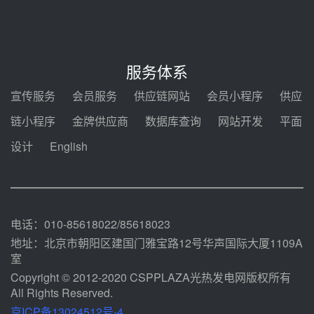
能示范项目电加热器厂房顺利封顶
08-05 14:48
7400吨！迪尔化工成功签订鲁西火
电机组灵活性改造项目三元液态盐
服务体系
采购合同
08-05 14:12
宣传服务
会员服务
供应链网站
会员小程序
供应
迪尔化工预中标华能西安热工院
链小程序
金牌供应商
数据库查询
网站开发
平面
2026-2029年熔盐介质框架协议
设计
English
08-05 11:37
中能建华中试研院中标重能新疆
100MW光热项目机组调试及性能
试验
08-05 10:41
电话：010-85618022/85618023
地址：北京市朝阳区建国门雅宝路12号华声国际大厦1109A
室
Copyright © 2012-2020 CSPPLAZA光热发电网版权所有
All Rights Reserved.
京ICP备13024512号-4