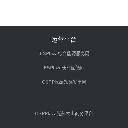
目熔盐储罐采购
08-06 11:47
中国电建中南院吉西基地鲁固直流
100MW光工程性能试验采购
08-06 10:49
运营平台
西子洁能中标中广核德令哈50MW
光热示范电站二列蒸汽发生器设备
IESPlaza综合能源服务网
采购
08-05 17:20
ESPlaza长时储能网
亚核阀业中标天山北麓100MW光
热发电工程EPC总承包项目熔盐截
CSPPlaza光热发电网
止阀、熔盐三偏心蝶阀采购
08-05 17:15
昊森机电中标新疆华电天山北麓基
地100MW光热发电工程EPC总承
包项目熔盐介质超声波流量计采购
08-05 17:09
CSPPlaza光热发电商务平台
节点突破！独山子石化光伏熔盐储