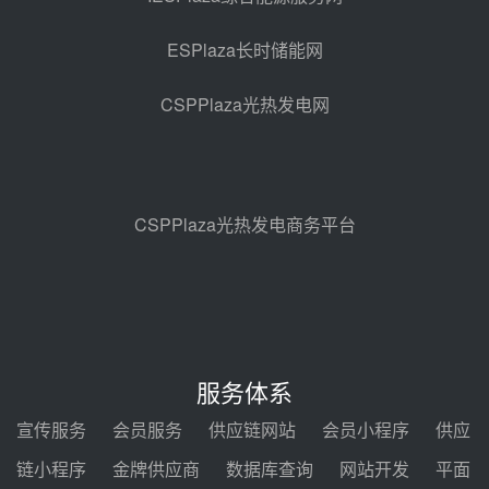
调频改造EPC项目
08-07 17:19
ESPlaza长时储能网
山东鲁西熔盐储热火电机组改造工
程项目热控仪表成套设备采购
CSPPlaza光热发电网
08-07 16:44
孙延文任大唐发电总经理
08-07 11:42
CSPPlaza光热发电商务平台
350MW！华能西安热工院燃煤机
组电加热熔盐储能提升机组灵活性
改造项目初步设计第三方评审服务
08-07 11:39
采购
赋能大容量光热机组！上海电气
120MW级高导热空冷发电机通过
服务体系
型式试验
08-06 16:55
宣传服务
会员服务
供应链网站
会员小程序
供应
华电科工金源华电淄博熔盐储热项
链小程序
金牌供应商
数据库查询
网站开发
平面
目熔盐储罐采购