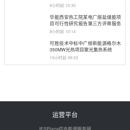
9小时前 10:30
华能西安热工院某电厂熔盐储能项
目可行性研究报告第三方评审服务
采购
9小时前 10:14
可胜技术中标中广核新能源格尔木
350MW光热项目聚光集热系统
10小时前 09:23
中核海南州熔盐储能+超临界二氧
化碳发电科技示范项目可研编制采
购
10小时前 09:20
新疆沙戈荒大基地加码光热！西北
院携光热储能技术与国能新疆电力
深化战略合作
前天 08-08 16:39
运营平台
40MW/80MWh！西安热工院联合
体中标建投邢台热电熔盐储热调峰
IESPlaza综合能源服务网