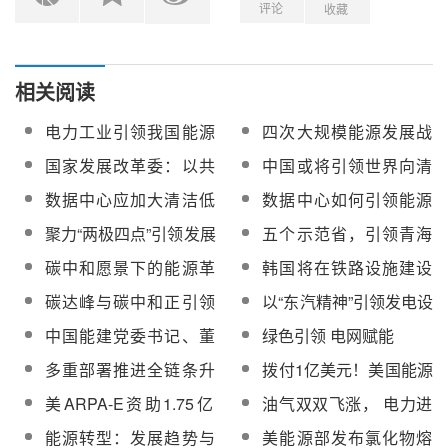
评论
收藏
相关阅读
电力工业引领我国能源
四次大规模能源发展战
转型
略研究引领我国能源发
国家发展改革委：以共
中国或将引领世界向清
展
建“一带一路”为引领，加
洁能源的过渡
数据中心应加大清洁低
数据中心如何引领能源
大西部开放力度
碳用电步伐，引领能源
转型？
聚力“两极四点”引领发展
五个示范省，引领青海
转型
新常态——玉门推进经
发展新格局
碳中和愿景下的能源革
韩国将在铁路设施建设
济高质量发展
命将引领“十四五”低碳发
大规模光伏发电引领绿
碳达峰与碳中和正引领
以“东汽精神”引领发电设
展
色新政
能源革命
备创新跨越
中国能建党委书记、董
绿色引领 电网赋能
事长宋海良：以碳达
多重部署推进全链条升
拨付1亿美元！美国能源
峰、碳中和目标为引
级，绿色消费迎新风口
部宣布资助高效光伏/光
美ARPA-E资助1.75亿
油气双双飞涨， 电力进
领，推动能源电力领域
热发电等7大类变革性能
美元资助变革性清洁能
入紧急状态！当下的美
绿色低碳发展
能源转型：发展趋势与
美能源部发布氯化物熔
源技术