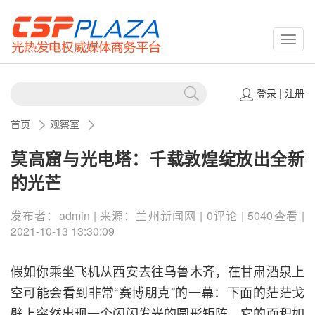
CSPP
登录
|
注册
首页
观察室
莫高窟与光电塔：千载敦煌绽放出全新
的光芒
发布者：admin | 来源：兰州新闻网 | 0评论 | 5040查看 |
2021-10-13 13:30:09
假如你乘坐飞机从西安去往乌鲁木齐，在甘肃酒泉上
空可能会看到非常“赛博朋克”的一幕：下面的茫茫戈
壁上突然出现一个闪闪发光的圆形矩阵，它的面积如