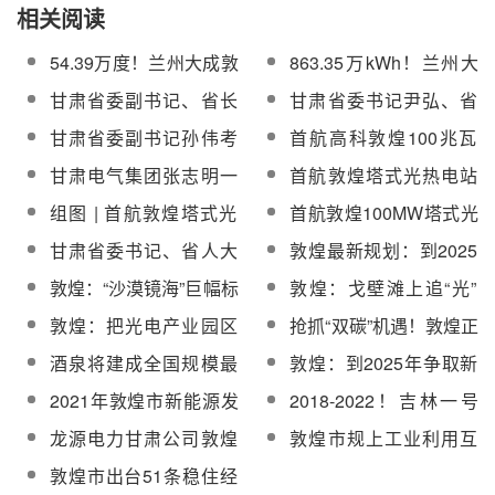
相关阅读
54.39万度！兰州大成敦
863.35万kWh！兰州大
煌50兆瓦光热电站单日
成敦煌50MW光热电站5
甘肃省委副书记、省长
甘肃省委书记尹弘、省
发电量再创新高
月份发电成绩优异
任振鹤等领导调研兰州
长任振鹤先后调研首航
甘肃省委副书记孙伟考
首航高科敦煌100兆瓦
大成敦煌光热发电示范
高科敦煌电站
察首航高科敦煌电站
熔盐塔式光热电站为建
甘肃电气集团张志明一
首航敦煌塔式光热电站
项目
党100周年献上“最大”祝
行赴敦煌洽谈新能源产
入选国家生态环境部
组图 | 首航敦煌塔式光
首航敦煌100MW塔式光
福
业合作
2021年绿色低碳典型案
热电站打造巨幅标语欢
热电站拼巨幅标语欢迎
甘肃省委书记、省人大
敦煌最新规划：到2025
例名单
迎航天英雄“回家”
孟晚舟女士回家
常委会主任尹弘调研兰
年多能互补装机达
敦煌：“沙漠镜海”巨幅标
敦煌：戈壁滩上追“光”
州大成敦煌50MW光热
5GW，含光热200MW
语为祖国生日送祝福
书写绿色发展
敦煌：把光电产业园区
抢抓“双碳”机遇！敦煌正
发电项目
当作景区建
大力推进“光热储能+光
酒泉将建成全国规模最
敦煌：到2025年争取新
伏”发展模式
大、技术路线最全的光
能源新增装机500万千
2021年敦煌市新能源发
2018-2022！吉林一号
热示范基地
瓦，到2030年建成1700
电量达18.1亿千瓦时
卫星带你回顾敦煌近五
龙源电力甘肃公司敦煌
敦煌市规上工业利用互
万千瓦多能互补基地
年光热发展变迁！
700MW“光热储能+光伏”
联网信息技术实现赋能
敦煌市出台51条稳住经
一体化项目获备案
智能制造