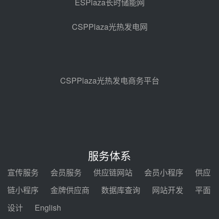
ESPlaza长时储能网
华电科工金源华电淄博熔盐储热项
目熔盐储罐采购
CSPPlaza光热发电网
08-06 11:47
中国电建中南院吉西基地鲁固直流
100MW光工程性能试验采购
08-06 10:49
CSPPlaza光热发电商务平台
西子洁能中标中广核德令哈50MW
光热示范电站二列蒸汽发生器设备
采购
08-05 17:20
亚核阀业中标天山北麓100MW光
热发电工程EPC总承包项目熔盐截
服务体系
止阀、熔盐三偏心蝶阀采购
08-05 17:15
宣传服务
会员服务
供应链网站
会员小程序
供应
昊森机电中标新疆华电天山北麓基
链小程序
金牌供应商
数据库查询
网站开发
平面
地100MW光热发电工程EPC总承
包项目熔盐介质超声波流量计采购
设计
English
08-05 17:09