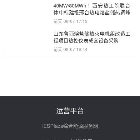
40MW/80MWh！西安热工院联合
体中标建投邢台热电熔盐储热调峰
调频改造EPC项目
前天 08-07 17:19
山东鲁西熔盐储热火电机组改造工
程项目热控仪表成套设备采购
前天 08-07 16:44
孙延文任大唐发电总经理
08-07 11:42
350MW！华能西安热工院燃煤机
组电加热熔盐储能提升机组灵活性
改造项目初步设计第三方评审服务
08-07 11:39
运营平台
采购
赋能大容量光热机组！上海电气
120MW级高导热空冷发电机通过
IESPlaza综合能源服务网
型式试验
08-06 16:55