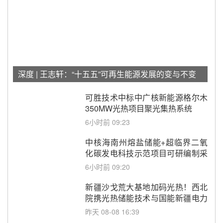
深度 | 王志轩：“十五五”可再生能源发展的变与不变
可胜技术中标中广核新能源格尔木
350MW光热项目聚光集热系统
6小时前 09:23
中核海南州熔盐储能+超临界二氧
化碳发电科技示范项目可研编制采
购
6小时前 09:20
新疆沙戈荒大基地加码光热！西北
院携光热储能技术与国能新疆电力
深化战略合作
昨天 08-08 16:39