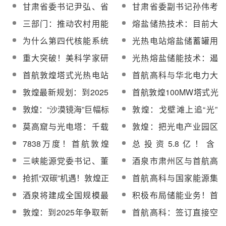
八届中国国际光热大会
100MW光热电站发电数
甘肃省委书记尹弘、省
甘肃省委副书记孙伟考
设情况
召开
据
长任振鹤先后调研首航
察首航高科敦煌电站
三部门：推动农村用能
熔盐储热技术：目前大
高科敦煌电站
革新，推广应用太阳能
规模中高温储热技术的
为什么第四代核能系统
光热电站熔盐储蓄罐用
光热等技术和产品
首选
——熔盐堆技术会风靡
不锈钢制造技术及产品
重大突破！美科学家研
光热熔盐储能技术：遏
全球，得到多国的追
开发项目获甘肃省级科
发新型热电材料，创史
制“两高”解决“双控”的新
首航敦煌塔式光热电站
首航高科与华北电力大
捧？
技资金支持
上最高转化率
路径
入选国家生态环境部
学签约！拟联合研发提
敦煌最新规划：到2025
首航敦煌100MW塔式光
2021年绿色低碳典型案
高光热发电等技术并促
年多能互补装机达
热电站拼巨幅标语欢迎
敦煌：“沙漠镜海”巨幅标
敦煌：戈壁滩上追“光”
例名单
进成果落地
5GW，含光热200MW
孟晚舟女士回家
语为祖国生日送祝福
书写绿色发展
莫高窟与光电塔：千载
敦煌：把光电产业园区
敦煌绽放出全新的光芒
当作景区建
7838万度！首航敦煌
总投资5.8亿！含
100MW塔式光热电站第
20.12MW光热供热（储
三峡能源党委书记、董
酒泉市肃州区与首航高
三季度发电量同期增长
能），首航光电将建源
事长王武斌与首航高科
科举行合作项目签约仪
抢抓“双碳”机遇！敦煌正
首航高科与国家能源集
39.7%
网荷储一体化项目
董事长黄文佳座谈
式
大力推进“光热储能+光
团子公司签署合作框架
酒泉将建成全国规模最
积极布局储能业务！首
伏”发展模式
协议
大、技术路线最全的光
航高科设立全资子公司
敦煌：到2025年争取新
首航高科：签订直接空
热示范基地
甘肃首航风光氢能有限
能源新增装机500万千
冷系统设备重大合同