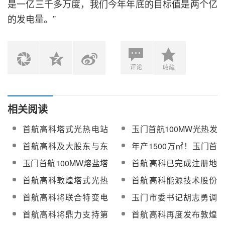
是一亿三千多万度，我们今年年底的目标值是两个亿
的发电量。”
评论
收藏
相关阅读
首航高科塔式光热电站
玉门首航100MW光热发
吸热器技术荣获中国可
电示范项目吸热塔施工
首航高科及大股东与东
年产1500万㎡！玉门首
再生能源学会技术创新
工程确定中标方
方邦信签订债务纾困重
航节能光热反射镜制造
玉门首航100MW熔盐塔
首航高科已完成注册地
一等奖
组合作框架协议
项目正加紧推进建设
式光热发电项目稳步推
址工商变更登记
首航高科敦煌塔式光热
首航高科能源技术股份
进建设【附现场图】
电站获评“能源科普教育
有限公司到兰州化物所
首航高科将联合特变电
玉门市委书记胡志勇调
基地”
开展合作交流
工合作开发博茨瓦纳光
研首航节能聚光系统结
首航高科将鼎力支持第
首航高科再度发布敦煌
热发电项目
构件制造等重点项目建