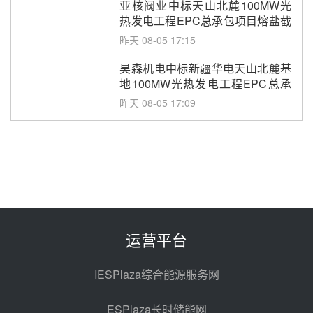
亚核阀业中标天山北麓100MW光
热发电工程EPC总承包项目熔盐截
止阀、熔盐三偏心蝶阀采购
昨天 08-05 17:15
昊森机电中标新疆华电天山北麓基
地100MW光热发电工程EPC总承
包项目熔盐介质超声波流量计采购
昨天 08-05 17:09
节点突破！独山子石化光伏熔盐储
能示范项目电加热器厂房顺利封顶
昨天 08-05 14:48
7400吨！迪尔化工成功签订鲁西火
电机组灵活性改造项目三元液态盐
采购合同
昨天 08-05 14:12
运营平台
迪尔化工预中标华能西安热工院
2026-2029年熔盐介质框架协议
IESPlaza综合能源服务网
昨天 08-05 11:37
ESPlaza长时储能网