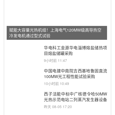
赋能大容量光热机组！上海电气120MW级高导热空
冷发电机通过型式试验
华电科工金源华电淄博熔盐储热项
目熔盐储罐采购
9小时前 11:47
中国电建中南院吉西基地鲁固直流
100MW光工程性能试验采购
10小时前 10:49
西子洁能中标中广核德令哈50MW
光热示范电站二列蒸汽发生器设备
采购
昨天 08-05 17:20