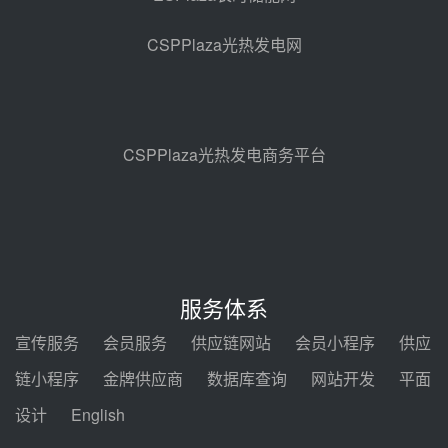
中能建华中试研院中标重能新疆
100MW光热项目机组调试及性能
CSPPlaza光热发电网
试验
昨天 08-05 10:41
解读丨十五五电源结构优化：光热
规模化助力构建绿色低碳电力供给
格局
昨天 08-05 09:11
CSPPlaza光热发电商务平台
华能西安热工院熔盐电伴热三年框
架协议项目中标候选人公示
前天 08-04 11:33
350MW光热大基地建设提速！哈
锅中标格尔木项目蒸汽发生系统
服务体系
前天 08-04 09:54
宣传服务
会员服务
供应链网站
会员小程序
供应
甘肃建投安装公司赴京洽谈，深化
链小程序
金牌供应商
数据库查询
网站开发
平面
瓜州、博州光热项目战略合作
设计
English
前天 08-04 09:27