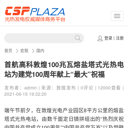
CSPP
登录
|
注册
首页
宏观
国内
首航高科敦煌100兆瓦熔盐塔式光热电
站为建党100周年献上“最大”祝福
发布者：admin | 来源：敦煌发布 | 0评论 | 12000查看 |
2021-06-15 19:32:20
端午节前夕，在敦煌光电产业园区8平方公里的熔盐
塔式光热电站，由数千面定日镜拼组出的“热烈庆祝
中国共产党成立100周年”“中国共产党万岁”以及党徽